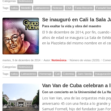
Categorías:
Notimúsica
Tags:
salsa
Medellín
Latinastereo
Noticias
CAA
Fania Records
FaniaAll Sta
Se inauguró en Cali la Sala J
Para exaltar la vida y obra del maestro
El 9 de diciembre de 2014, por fin, cuando 
años de edad se inaugura La Sala de Exhib
en la Plazoleta del mismo nombre en el cent
martes, 9 de diciembre de 2014
/
Autor:
Notimúsica
/
Número de vistas (3220)
/
Coment
Categorías:
Notimúsica
Tags:
salsa
Latinastereo
Homenaje
Cali
Colombia
Jairo Varela
Inauguración
Van Van de Cuba celebran a 
Con un concierto en la Universidad de La H
Los Van Van, una de las orquestas más pop
aniversario 45 con una fiesta a lo grande
Samuel Formell, hijo del fundador Juan Form