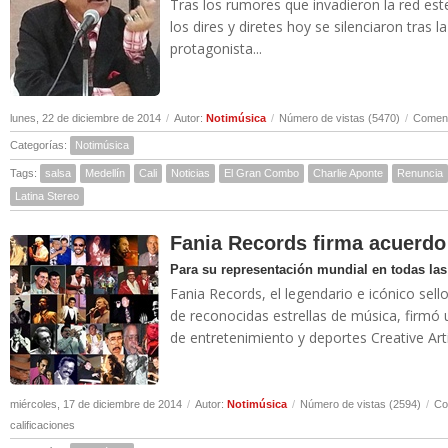
Tras los rumores que invadieron la red est
los dires y diretes hoy se silenciaron tras 
protagonista...
lunes, 22 de diciembre de 2014
/
Autor:
Notimúsica
/
Número de vistas (5470)
/
Coment
Categorías:
Notimúsica
Tags:
salsa
Medellín
Cali
Noticias
El Gran Combo
Charlie Aponte
Renuncia
Latina Stereo
Fania Records firma acuerd
Para su representación mundial en todas las
Fania Records, el legendario e icónico sel
de reconocidas estrellas de música, firmó
de entretenimiento y deportes Creative Arti
miércoles, 17 de diciembre de 2014
/
Autor:
Notimúsica
/
Número de vistas (2594)
/
Co
calificaciones