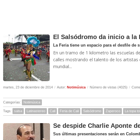
El Salsódromo da inicio a la 
La Feria tiene un espacio para el desfile de s
En un tramo de 1 kilometro las escuelas de s
calles mostrando el talento de los artistas 
mundial...
martes, 23 de diciembre de 2014
/
Autor:
Notimúsica
/
Número de vistas (4025)
/
Comen
Categorías:
Notimúsica
Tags:
salsa
Latinastereo
Cali
Feria de Cali
Salsódromo
Zaperoco
La topa to
Se despide Charlie Aponte 
Sus últimas presentaciones serán en Colom