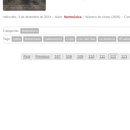
miércoles, 3 de diciembre de 2014
/
Autor:
Notimúsica
/
Número de vistas (2505)
/
Com
Categorías:
Notimúsica
Tags:
salsa
Aniversario
Latinastereo
Cuba
Los Van Van
La fantasía
45 año
First
Previous
107
108
109
110
111
112
113