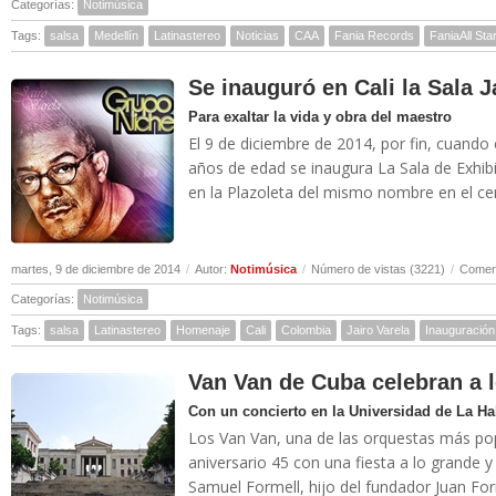
Categorías:
Notimúsica
Tags:
salsa
Medellín
Latinastereo
Noticias
CAA
Fania Records
FaniaAll Sta
Se inauguró en Cali la Sala J
Para exaltar la vida y obra del maestro
El 9 de diciembre de 2014, por fin, cuando 
años de edad se inaugura La Sala de Exhib
en la Plazoleta del mismo nombre en el cent
martes, 9 de diciembre de 2014
/
Autor:
Notimúsica
/
Número de vistas (3221)
/
Coment
Categorías:
Notimúsica
Tags:
salsa
Latinastereo
Homenaje
Cali
Colombia
Jairo Varela
Inauguración
Van Van de Cuba celebran a 
Con un concierto en la Universidad de La H
Los Van Van, una de las orquestas más pop
aniversario 45 con una fiesta a lo grande
Samuel Formell, hijo del fundador Juan Form