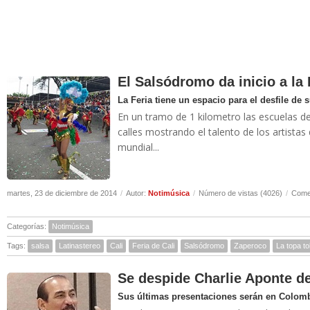
El Salsódromo da inicio a la 
La Feria tiene un espacio para el desfile de s
En un tramo de 1 kilometro las escuelas de s
calles mostrando el talento de los artistas 
mundial...
martes, 23 de diciembre de 2014
/
Autor:
Notimúsica
/
Número de vistas (4026)
/
Comen
Categorías:
Notimúsica
Tags:
salsa
Latinastereo
Cali
Feria de Cali
Salsódromo
Zaperoco
La topa to
Se despide Charlie Aponte 
Sus últimas presentaciones serán en Colom