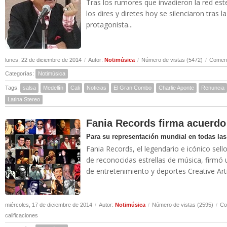
Tras los rumores que invadieron la red est
los dires y diretes hoy se silenciaron tras 
protagonista...
lunes, 22 de diciembre de 2014
/
Autor:
Notimúsica
/
Número de vistas (5472)
/
Coment
Categorías:
Notimúsica
Tags:
salsa
Medellín
Cali
Noticias
El Gran Combo
Charlie Aponte
Renuncia
Latina Stereo
Fania Records firma acuerd
Para su representación mundial en todas las
Fania Records, el legendario e icónico sel
de reconocidas estrellas de música, firmó
de entretenimiento y deportes Creative Arti
miércoles, 17 de diciembre de 2014
/
Autor:
Notimúsica
/
Número de vistas (2595)
/
Co
calificaciones