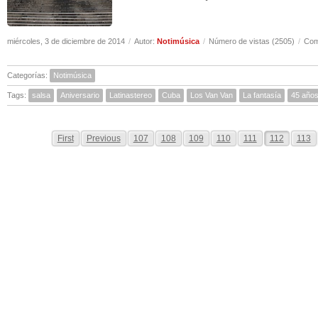
miércoles, 3 de diciembre de 2014
/
Autor:
Notimúsica
/
Número de vistas (2505)
/
Com
Categorías:
Notimúsica
Tags:
salsa
Aniversario
Latinastereo
Cuba
Los Van Van
La fantasía
45 año
First
Previous
107
108
109
110
111
112
113