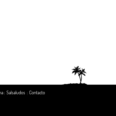
na
Salsaludos
Contacto
|
|