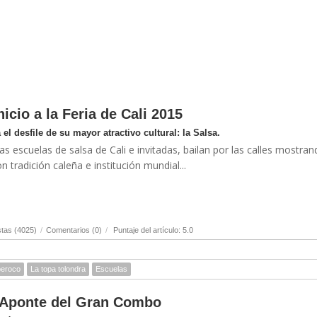
icio a la Feria de Cali 2015
el desfile de su mayor atractivo cultural: la Salsa.
s escuelas de salsa de Cali e invitadas, bailan por las calles mostran
n tradición caleña e institución mundial...
tas (4025)
/
Comentarios (0)
/
Puntaje del artículo: 5.0
eroco
La topa tolondra
Escuelas
e Aponte del Gran Combo