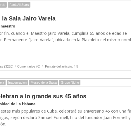
ords
FaniaAll Stars
 la Sala Jairo Varela
l maestro
or fin, cuando el Maestro Jairo Varela, cumpliría 65 años de edad se
ión Permanente "Jairo Varela", ubicada en la Plazoleta del mismo nom
as (3220)
/
Comentarios (0)
/
Puntaje del artículo: 4.5
ela
Inauguración
Museo de la Salsa
Grupo Niche
lebran a lo grande sus 45 años
rsidad de La Habana
uestas más populares de Cuba, celebrará su aniversario 45 con una fi
igos, según declaró Samuel Formell, hijo del fundador Juan Formell y
ión.