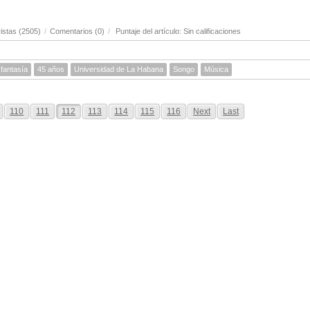
istas (2505)
/
Comentarios (0)
/
Puntaje del artículo: Sin calificaciones
 fantasía
45 años
Universidad de La Habana
Songo
Música
110
111
112
113
114
115
116
Next
Last