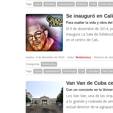
Tags:
salsa
Medellín
Latinastereo
Noticias
CAA
Fania Rec
Se inauguró en Cali
Para exaltar la vida y obra de
El 9 de diciembre de 2014, p
inaugura La Sala de Exhibic
en el centro de Cali...
martes, 9 de diciembre de 2014
/
Autor:
Notimúsica
/
Número de vist
Categorías:
Notimúsica
Tags:
salsa
Latinastereo
Homenaje
Cali
Colombia
Jairo Var
Van Van de Cuba ce
Con un concierto en la Unive
Los Van Van, una de las orq
a lo grande y rodeada de am
actual director de la agrupac