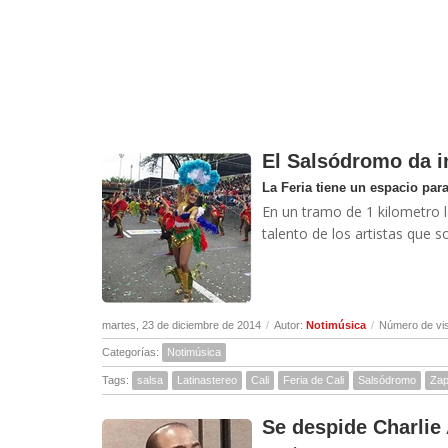
El Salsódromo da in
La Feria tiene un espacio para 
En un tramo de 1 kilometro la
talento de los artistas que so
martes, 23 de diciembre de 2014
/
Autor:
Notimúsica
/
Número de vis
Categorías:
Notimúsica
Tags:
salsa
Latinastereo
Cali
Feria de Cali
Salsódromo
Zap
Se despide Charli