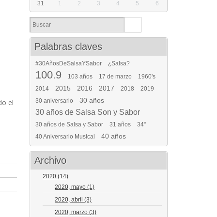
31
1
2
3
4
5
6
Palabras claves
#30AñosDeSalsaYSabor
¿Salsa?
100.9
103 años
17 de marzo
1960's
2015
2016
2017
2014
2018
2019
30 años
30 aniversario
do el
30 años de Salsa Son y Sabor
30 años de Salsa y Sabor
31 años
34°
40 años
40 Aniversario Musical
Archivo
2020
(14)
2020, mayo
(1)
2020, abril
(3)
2020, marzo
(3)