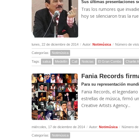
Sus últimas presentaciones 
Tras los rumores que invadier
hoy se silenciaron tras la ru
lunes, 22 de diciembre de 2014
/
Autor:
Notimúsica
/
Número de vist
Categorías:
Notimúsica
Tags:
salsa
Medellín
Cali
Noticias
El Gran Combo
Charlie 
Fania Records fir
Para su representación mundia
Fania Records, el legendario
estrellas de música, firmó 
Creative Artists Agency...
miércoles, 17 de diciembre de 2014
/
Autor:
Notimúsica
/
Número de 
Categorías:
Notimúsica