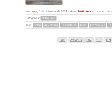
miércoles, 3 de diciembre de 2014
/
Autor:
Notimúsica
/
Número de v
Categorías:
Notimúsica
Tags:
salsa
Aniversario
Latinastereo
Cuba
Los Van Van
La
First
Previous
107
108
109