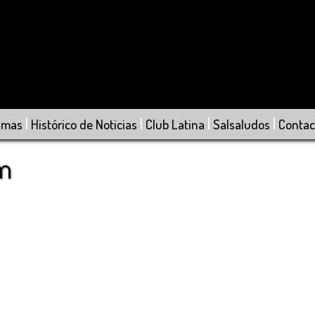
|
|
|
|
amas
Histórico de Noticias
Club Latina
Salsaludos
Contac
om