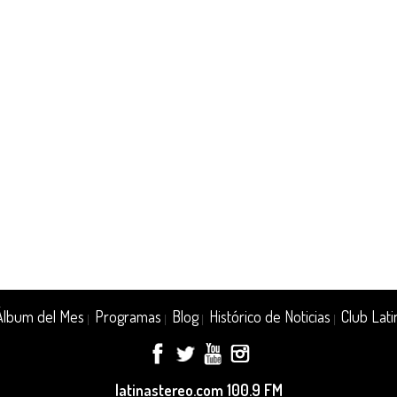
Álbum del Mes
Programas
Blog
Histórico de Noticias
Club Lati
|
|
|
|
latinastereo.com 100.9 FM