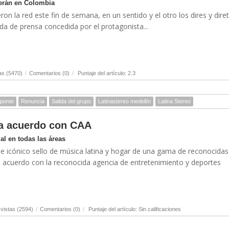
serán en Colombia
on la red este fin de semana, en un sentido y el otro los dires y dire
eda de prensa concedida por el protagonista...
as (5470)
/
Comentarios (0)
/
Puntaje del artículo: 2.3
Aponte
Renuncia
Salida del grupo
Latinastereo medellín
Latina Stereo
ma acuerdo con CAA
l en todas las áreas
 e icónico sello de música latina y hogar de una gama de reconocidas
un acuerdo con la reconocida agencia de entretenimiento y deportes
vistas (2594)
/
Comentarios (0)
/
Puntaje del artículo: Sin calificaciones