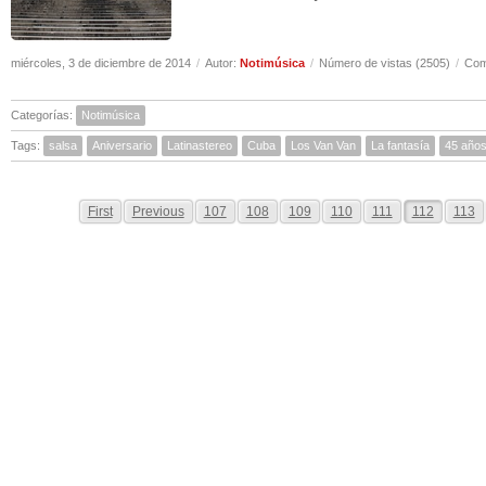
miércoles, 3 de diciembre de 2014
/
Autor:
Notimúsica
/
Número de vistas (2505)
/
Com
Categorías:
Notimúsica
Tags:
salsa
Aniversario
Latinastereo
Cuba
Los Van Van
La fantasía
45 año
First
Previous
107
108
109
110
111
112
113