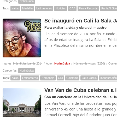
Categorías:
Notimúsica
Tags:
salsa
Medellín
Latinastereo
Noticias
CAA
Fania Records
FaniaAll Sta
Se inauguró en Cali la Sala J
Para exaltar la vida y obra del maestro
El 9 de diciembre de 2014, por fin, cuando 
años de edad se inaugura La Sala de Exhib
en la Plazoleta del mismo nombre en el cent
martes, 9 de diciembre de 2014
/
Autor:
Notimúsica
/
Número de vistas (3220)
/
Coment
Categorías:
Notimúsica
Tags:
salsa
Latinastereo
Homenaje
Cali
Colombia
Jairo Varela
Inauguración
Van Van de Cuba celebran a 
Con un concierto en la Universidad de La H
Los Van Van, una de las orquestas más pop
aniversario 45 con una fiesta a lo grande
Samuel Formell, hijo del fundador Juan Form