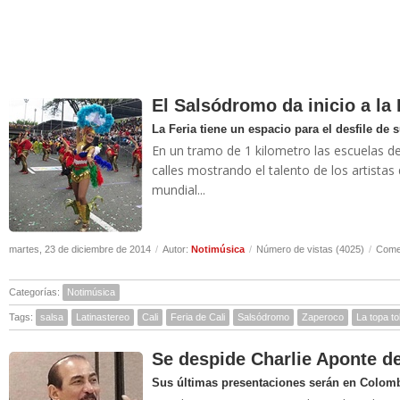
El Salsódromo da inicio a la 
La Feria tiene un espacio para el desfile de s
En un tramo de 1 kilometro las escuelas de s
calles mostrando el talento de los artistas 
mundial...
martes, 23 de diciembre de 2014
/
Autor:
Notimúsica
/
Número de vistas (4025)
/
Comen
Categorías:
Notimúsica
Tags:
salsa
Latinastereo
Cali
Feria de Cali
Salsódromo
Zaperoco
La topa to
Se despide Charlie Aponte 
Sus últimas presentaciones serán en Colom