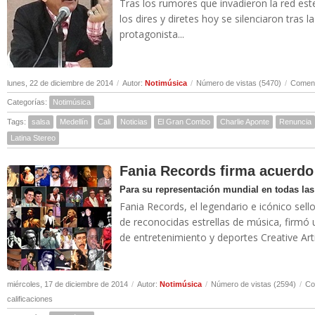
Tras los rumores que invadieron la red est
los dires y diretes hoy se silenciaron tras 
protagonista...
lunes, 22 de diciembre de 2014
/
Autor:
Notimúsica
/
Número de vistas (5470)
/
Coment
Categorías:
Notimúsica
Tags:
salsa
Medellín
Cali
Noticias
El Gran Combo
Charlie Aponte
Renuncia
Latina Stereo
Fania Records firma acuerd
Para su representación mundial en todas las
Fania Records, el legendario e icónico sel
de reconocidas estrellas de música, firmó
de entretenimiento y deportes Creative Arti
miércoles, 17 de diciembre de 2014
/
Autor:
Notimúsica
/
Número de vistas (2594)
/
Co
calificaciones