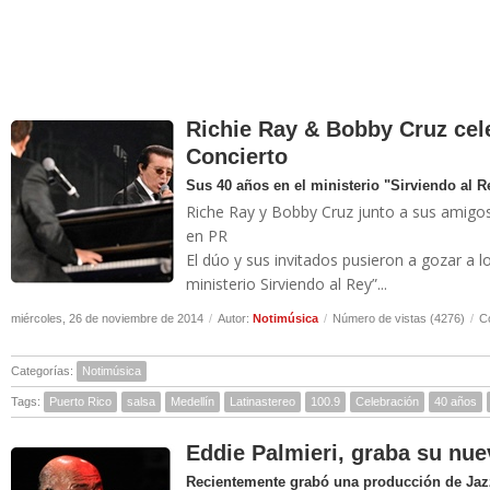
Richie Ray & Bobby Cruz cel
Concierto
Sus 40 años en el ministerio "Sirviendo al R
Riche Ray y Bobby Cruz junto a sus amigos
en PR
El dúo y sus invitados pusieron a gozar a l
ministerio Sirviendo al Rey”...
miércoles, 26 de noviembre de 2014
/
Autor:
Notimúsica
/
Número de vistas (4276)
/
C
Categorías:
Notimúsica
Tags:
Puerto Rico
salsa
Medellín
Latinastereo
100.9
Celebración
40 años
Eddie Palmieri, graba su nue
Recientemente grabó una producción de Jaz