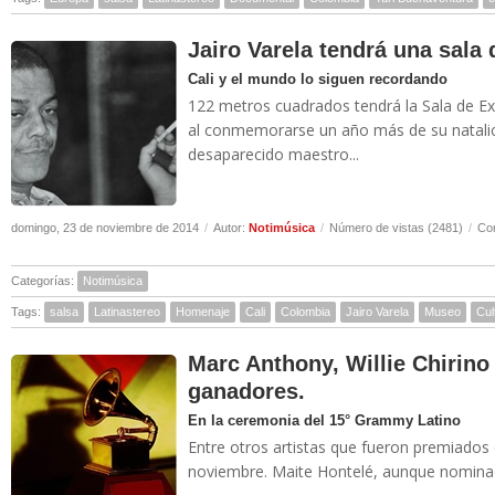
Jairo Varela tendrá una sala
Cali y el mundo lo siguen recordando
122 metros cuadrados tendrá la Sala de Exp
al conmemorarse un año más de su natalic
desaparecido maestro...
domingo, 23 de noviembre de 2014
/
Autor:
Notimúsica
/
Número de vistas (2481)
/
Com
Categorías:
Notimúsica
Tags:
salsa
Latinastereo
Homenaje
Cali
Colombia
Jairo Varela
Museo
Cul
Marc Anthony, Willie Chirino
ganadores.
En la ceremonia del 15° Grammy Latino
Entre otros artistas que fueron premiados
noviembre. Maite Hontelé, aunque nominada