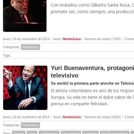
Con invitados como Gilberto Santa Rosa, 
promete ser, como siempre, una producc
lunes, 24 de noviembre de 2014
/
Autor:
Notimúsica
/
Número de vistas (7245)
/
Comen
Categorías:
Notimúsica
Tags:
Yuri Buenaventura, protagon
televisivo
Se emitió la primera parte anoche en Televi
El artista colombiano es uno de los respon
Europa. Su vida no tiene el dulce sabor de 
piensa en compartir felicidad...
lunes, 24 de noviembre de 2014
/
Autor:
Notimúsica
/
Número de vistas (3526)
/
Comen
Categorías:
Notimúsica
Tags:
Europa
salsa
Latinastereo
Documental
Colombia
Yuri Buenaventura
e