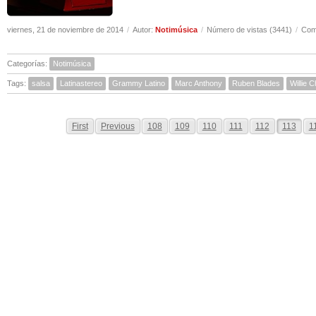
viernes, 21 de noviembre de 2014
/
Autor:
Notimúsica
/
Número de vistas (3441)
/
Come
Categorías:
Notimúsica
Tags:
salsa
Latinastereo
Grammy Latino
Marc Anthony
Ruben Blades
Willie C
First
Previous
108
109
110
111
112
113
1