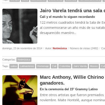
Jairo Varela tendrá una sala
Cali y el mundo lo siguen recordando
122 metros cuadrados tendrá la Sala de Exp
al conmemorarse un año más de su natalic
desaparecido maestro...
domingo, 23 de noviembre de 2014
/
Autor:
Notimúsica
/
Número de vistas (2482)
/
Com
Categorías:
Notimúsica
Tags:
salsa
Latinastereo
Homenaje
Cali
Colombia
Jairo Varela
Museo
Cul
Marc Anthony, Willie Chirino
ganadores.
En la ceremonia del 15° Grammy Latino
Entre otros artistas que fueron premiados
noviembre. Maite Hontelé, aunque nominada