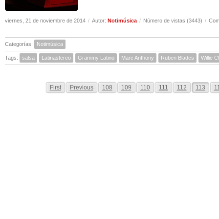
viernes, 21 de noviembre de 2014
/
Autor:
Notimúsica
/
Número de vistas (3443)
/
Come
Categorías:
Notimúsica
Tags:
salsa
Latinastereo
Grammy Latino
Marc Anthony
Ruben Blades
Willie C
First
Previous
108
109
110
111
112
113
1