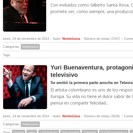
Con invitados como Gilberto Santa Rosa, 
promete ser, como siempre, una producc
lunes, 24 de noviembre de 2014
/
Autor:
Notimúsica
/
Número de vistas (7247)
/
Comen
Categorías:
Notimúsica
Tags:
Yuri Buenaventura, protagon
televisivo
Se emitió la primera parte anoche en Televi
El artista colombiano es uno de los respon
Europa. Su vida no tiene el dulce sabor de 
piensa en compartir felicidad...
lunes, 24 de noviembre de 2014
/
Autor:
Notimúsica
/
Número de vistas (3526)
/
Comen
Categorías:
Notimúsica
Tags:
Europa
salsa
Latinastereo
Documental
Colombia
Yuri Buenaventura
e