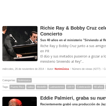
Richie Ray & Bobby Cruz cel
Concierto
Sus 40 años en el ministerio "Sirviendo al R
Riche Ray y Bobby Cruz junto a sus amigos
en PR
El dúo y sus invitados pusieron a gozar a l
ministerio Sirviendo al Rey”...
miércoles, 26 de noviembre de 2014
/
Autor:
Notimúsica
/
Número de vistas (4277)
/
C
Categorías:
Notimúsica
Tags:
Puerto Rico
salsa
Medellín
Latinastereo
100.9
Celebración
40 años
Eddie Palmieri, graba su nue
Recientemente grabó una producción de Jaz