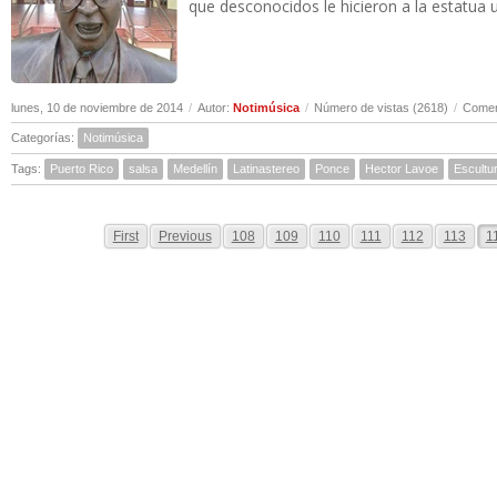
que desconocidos le hicieron a la estatua
lunes, 10 de noviembre de 2014
/
Autor:
Notimúsica
/
Número de vistas (2618)
/
Comen
Categorías:
Notimúsica
Tags:
Puerto Rico
salsa
Medellín
Latinastereo
Ponce
Hector Lavoe
Escultu
First
Previous
108
109
110
111
112
113
1