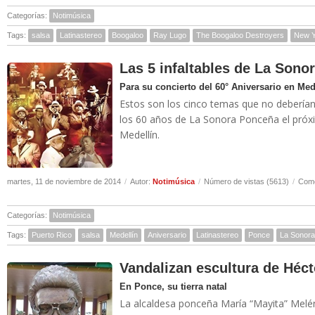
Categorías:
Notimúsica
Tags:
salsa
Latinastereo
Boogaloo
Ray Lugo
The Boogaloo Destroyers
New Y
Las 5 infaltables de La Sono
Para su concierto del 60° Aniversario en Med
Estos son los cinco temas que no deberían 
los 60 años de La Sonora Ponceña el pró
Medellín.
martes, 11 de noviembre de 2014
/
Autor:
Notimúsica
/
Número de vistas (5613)
/
Come
Categorías:
Notimúsica
Tags:
Puerto Rico
salsa
Medellín
Aniversario
Latinastereo
Ponce
La Sonor
Vandalizan escultura de Héc
En Ponce, su tierra natal
La alcaldesa ponceña María “Mayita” Melénd