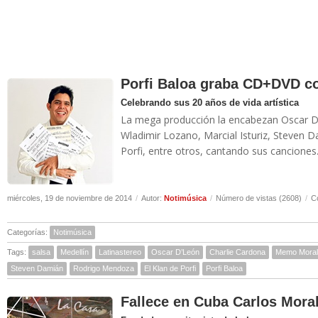
Porfi Baloa graba CD+DVD co
Celebrando sus 20 años de vida artística
La mega producción la encabezan Oscar D
Wladimir Lozano, Marcial Isturiz, Steven 
Porfi, entre otros, cantando sus canciones.
miércoles, 19 de noviembre de 2014
/
Autor:
Notimúsica
/
Número de vistas (2608)
/
C
Categorías:
Notimúsica
Tags:
salsa
Medellín
Latinastereo
Oscar D’León
Charlie Cardona
Memo Moral
Steven Damián
Rodrigo Mendoza
El Klan de Porfi
Porfi Baloa
Fallece en Cuba Carlos Mora