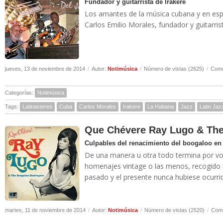
Fundador y guitarrista de Irakere
Los amantes de la música cubana y en espe
Carlos Emilio Morales, fundador y guitarris
jueves, 13 de noviembre de 2014
/
Autor:
Notimúsica
/
Número de vistas (2625)
/
Come
Categorías:
Notimúsica
Tags:
Latinastereo
Cuba
Carlos Morales
Irakere
La Habana
Jazz
Latin Jaz
Que Chévere Ray Lugo & The
Culpables del renacimiento del boogaloo en
De una manera u otra todo termina por vol
homenajes vintage o las menos, recogido h
pasado y el presente nunca hubiese ocurri
martes, 11 de noviembre de 2014
/
Autor:
Notimúsica
/
Número de vistas (2520)
/
Come