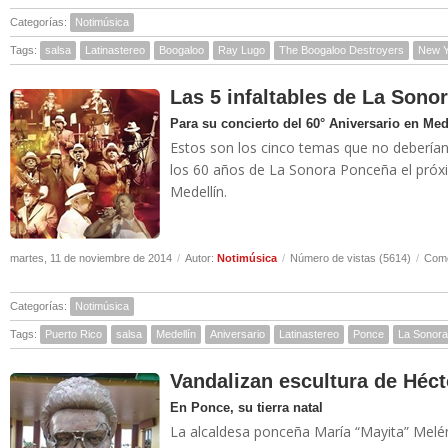
Categorías:
Notimúsica
Tags:
salsa
Latinastereo
Boogaloo
Ray Lugo
The Boogaloo Destroyers
New Y
Las 5 infaltables de La Sono
Para su concierto del 60° Aniversario en Med
Estos son los cinco temas que no deberían 
los 60 años de La Sonora Ponceña el pró
Medellín.
martes, 11 de noviembre de 2014
/
Autor:
Notimúsica
/
Número de vistas (5614)
/
Come
Categorías:
Notimúsica
Tags:
Puerto Rico
salsa
Medellín
Aniversario
Latinastereo
Ponce
La Sonor
Vandalizan escultura de Héc
En Ponce, su tierra natal
La alcaldesa ponceña María “Mayita” Melénd