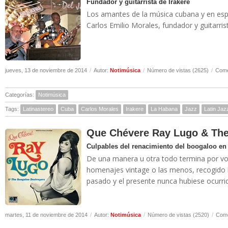
Fundador y guitarrista de Irakere
Los amantes de la música cubana y en espe
Carlos Emilio Morales, fundador y guitarris
jueves, 13 de noviembre de 2014
/
Autor:
Notimúsica
/
Número de vistas (2625)
/
Come
Categorías:
Notimúsica
Tags:
Latinastereo
Cuba
Carlos Morales
Irakere
La Habana
Jazz
Latin Jaz
Que Chévere Ray Lugo & The
Culpables del renacimiento del boogaloo en
De una manera u otra todo termina por vol
homenajes vintage o las menos, recogido h
pasado y el presente nunca hubiese ocurri
martes, 11 de noviembre de 2014
/
Autor:
Notimúsica
/
Número de vistas (2520)
/
Come