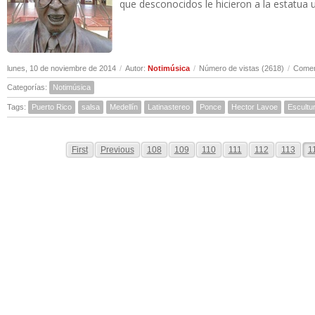
que desconocidos le hicieron a la estatua
lunes, 10 de noviembre de 2014
/
Autor:
Notimúsica
/
Número de vistas (2618)
/
Comen
Categorías:
Notimúsica
Tags:
Puerto Rico
salsa
Medellín
Latinastereo
Ponce
Hector Lavoe
Escultu
First
Previous
108
109
110
111
112
113
1