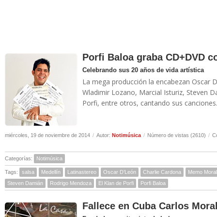
Porfi Baloa graba CD+DVD co
Celebrando sus 20 años de vida artística
La mega producción la encabezan Oscar D
Wladimir Lozano, Marcial Isturiz, Steven 
Porfi, entre otros, cantando sus canciones.
miércoles, 19 de noviembre de 2014
/
Autor:
Notimúsica
/
Número de vistas (2610)
/
C
Categorías:
Notimúsica
Tags:
salsa
Medellín
Latinastereo
Oscar D’León
Charlie Cardona
Memo Moral
Steven Damián
Rodrigo Mendoza
El Klan de Porfi
Porfi Baloa
Fallece en Cuba Carlos Mora