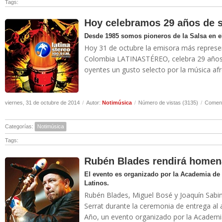
Tags:
Hoy celebramos 29 años de s
Desde 1985 somos pioneros de la Salsa en 
Hoy 31 de octubre la emisora más represen
Colombia LATINASTÉREO, celebra 29 años a
oyentes un gusto selecto por la música afro 
viernes, 31 de octubre de 2014
/
Autor:
Notimúsica
/
Número de vistas (3135)
/
Coment
Categorías:
Notimúsica
Tags:
Rubén Blades rendirá homen
El evento es organizado por la Academia de 
Latinos.
Rubén Blades, Miguel Bosé y Joaquín Sabi
Serrat durante la ceremonia de entrega al 
Año, un evento organizado por la Academia