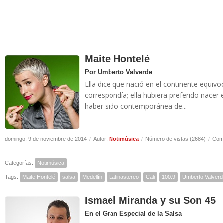
Maite Hontelé
Por Umberto Valverde
Ella dice que nació en el continente equiv
correspondía; ella hubiera preferido nacer 
haber sido contemporánea de...
domingo, 9 de noviembre de 2014
/
Autor:
Notimúsica
/
Número de vistas (2684)
/
Come
Categorías:
Notimúsica
Tags:
Maite Hontelé
salsa
Medellín
Latinastereo
Cali
100.9
Umberto Valverd
Ismael Miranda y su Son 45
En el Gran Especial de la Salsa