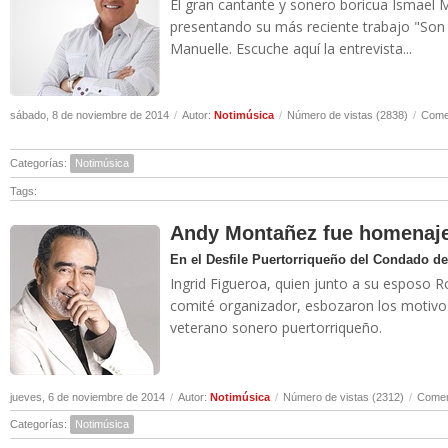
El gran cantante y sonero boricua Ismael 
presentando su más reciente trabajo "Son 
Manuelle. Escuche aquí la entrevista...
sábado, 8 de noviembre de 2014
/
Autor:
Notimúsica
/
Número de vistas (2838)
/
Comen
Categorías:
Notimúsica
Tags:
Andy Montañez fue homenaje
En el Desfile Puertorriqueño del Condado d
Ingrid Figueroa, quien junto a su esposo R
comité organizador, esbozaron los motivos 
veterano sonero puertorriqueño.
jueves, 6 de noviembre de 2014
/
Autor:
Notimúsica
/
Número de vistas (2312)
/
Comen
Categorías:
Notimúsica