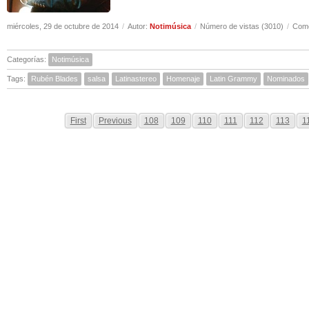
miércoles, 29 de octubre de 2014
/
Autor:
Notimúsica
/
Número de vistas (3010)
/
Come
Categorías:
Notimúsica
Tags:
Rubén Blades
salsa
Latinastereo
Homenaje
Latin Grammy
Nominados
First
Previous
108
109
110
111
112
113
1