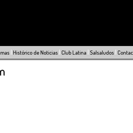
|
|
|
|
amas
Histórico de Noticias
Club Latina
Salsaludos
Contac
om