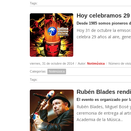
Tags:
Hoy celebramos 29 
Desde 1985 somos pioneros de
Hoy 31 de octubre la emiso
celebra 29 años al aire, gene
viernes, 31 de octubre de 2014
/
Autor:
Notimúsica
/
Número de vist
Categorías:
Notimúsica
Tags:
Rubén Blades rend
El evento es organizado por l
Rubén Blades, Miguel Bosé y
ceremonia de entrega al art
Academia de la Música...