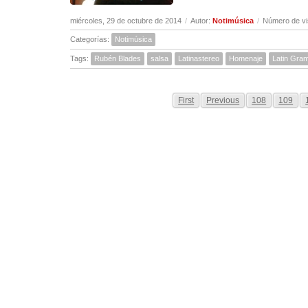
miércoles, 29 de octubre de 2014
/
Autor:
Notimúsica
/
Número de vi
Categorías:
Notimúsica
Tags:
Rubén Blades
salsa
Latinastereo
Homenaje
Latin Gra
First
Previous
108
109