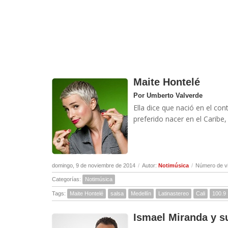
Maite Hontelé
Por Umberto Valverde
Ella dice que nació en el co
preferido nacer en el Caribe
domingo, 9 de noviembre de 2014
/
Autor:
Notimúsica
/
Número de vi
Categorías:
Notimúsica
Tags:
Maite Hontelé
salsa
Medellín
Latinastereo
Cali
100.9
Ismael Miranda y s