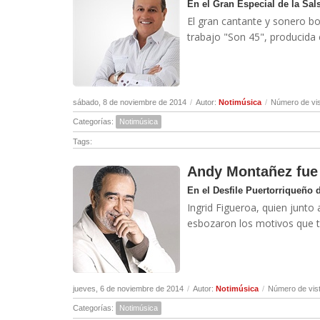
En el Gran Especial de la Sal
El gran cantante y sonero b
trabajo "Son 45", producida 
sábado, 8 de noviembre de 2014
/
Autor:
Notimúsica
/
Número de vis
Categorías:
Notimúsica
Tags:
Andy Montañez fue
En el Desfile Puertorriqueño
Ingrid Figueroa, quien junto
esbozaron los motivos que tu
jueves, 6 de noviembre de 2014
/
Autor:
Notimúsica
/
Número de vis
Categorías:
Notimúsica