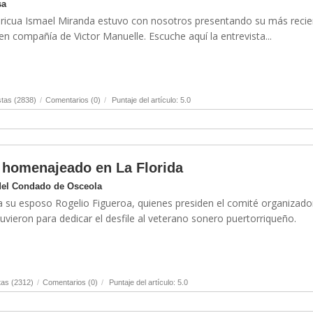
sa
oricua Ismael Miranda estuvo con nosotros presentando su más recie
en compañía de Victor Manuelle. Escuche aquí la entrevista...
tas (2838)
/
Comentarios (0)
/
Puntaje del artículo: 5.0
 homenajeado en La Florida
 del Condado de Osceola
 a su esposo Rogelio Figueroa, quienes presiden el comité organizado
vieron para dedicar el desfile al veterano sonero puertorriqueño.
tas (2312)
/
Comentarios (0)
/
Puntaje del artículo: 5.0