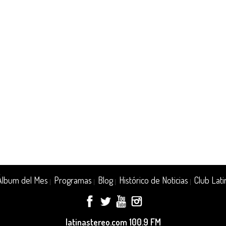
Álbum del Mes
Programas
Blog
Histórico de Noticias
Club Lati
|
|
|
|
latinastereo.com 100.9 FM