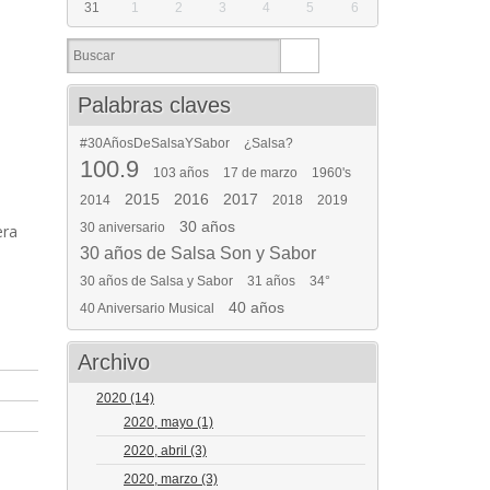
31
1
2
3
4
5
6
Palabras claves
#30AñosDeSalsaYSabor
¿Salsa?
100.9
103 años
17 de marzo
1960's
2015
2016
2017
2014
2018
2019
30 años
30 aniversario
era
30 años de Salsa Son y Sabor
30 años de Salsa y Sabor
31 años
34°
40 años
40 Aniversario Musical
Archivo
2020
(14)
2020, mayo
(1)
2020, abril
(3)
2020, marzo
(3)