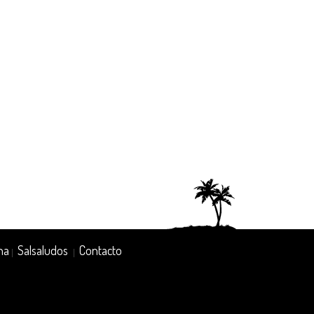
na
Salsaludos
Contacto
|
|