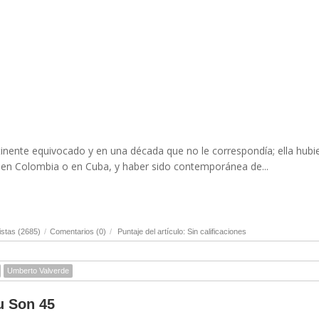
ntinente equivocado y en una década que no le correspondía; ella hubi
, en Colombia o en Cuba, y haber sido contemporánea de...
stas (2685)
/
Comentarios (0)
/
Puntaje del artículo: Sin calificaciones
Umberto Valverde
u Son 45