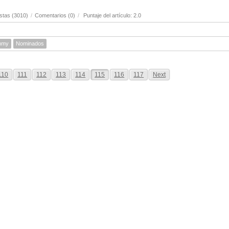
stas (3010)
/
Comentarios (0)
/
Puntaje del artículo: 2.0
mmy
Nominados
110
111
112
113
114
115
116
117
Next