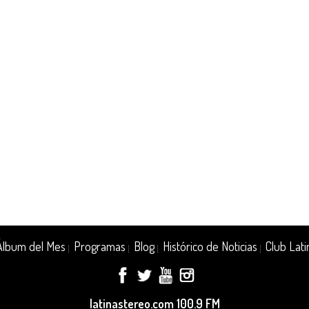
Álbum del Mes
Programas
Blog
Histórico de Noticias
Club Lati
|
|
|
|
latinastereo.com 100.9 FM