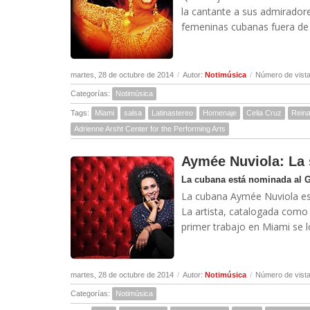
la cantante a sus admiradore
femeninas cubanas fuera de l
martes, 28 de octubre de 2014
/
Autor:
Notimúsica
/
Número de vista
Categorías:
Notimúsica
Tags:
Miami
salsa
Latinastereo
Homenaje
Celia Cruz
Rein
Adrienne Arsht Center for the Performing Arts
Aymée Nuviola: La
La cubana está nominada al G
La cubana Aymée Nuviola est
La artista, catalogada como 
primer trabajo en Miami se 
martes, 28 de octubre de 2014
/
Autor:
Notimúsica
/
Número de vista
Categorías:
Notimúsica