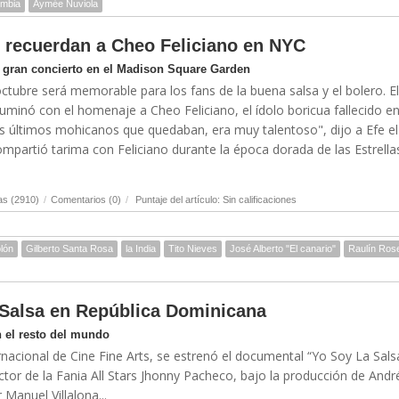
ombia
Aymée Nuviola
ro recuerdan a Cheo Feliciano en NYC
n gran concierto en el Madison Square Garden
tubre será memorable para los fans de la buena salsa y el bolero. El
minó con el homenaje a Cheo Feliciano, el ídolo boricua fallecido en 
s últimos mohicanos que quedaban, era muy talentoso", dijo a Efe el
compartió tarima con Feliciano durante la época dorada de las Estrella
as (2910)
/
Comentarios (0)
/
Puntaje del artículo: Sin calificaciones
olón
Gilberto Santa Rosa
la India
Tito Nieves
José Alberto "El canario"
Raulín Ros
 Salsa en República Dominicana
 el resto del mundo
trnacional de Cine Fine Arts, se estrenó el documental “Yo Soy La Sal
tor de la Fania All Stars Jhonny Pacheco, bajo la producción de Andr
 Manuel Villalona...