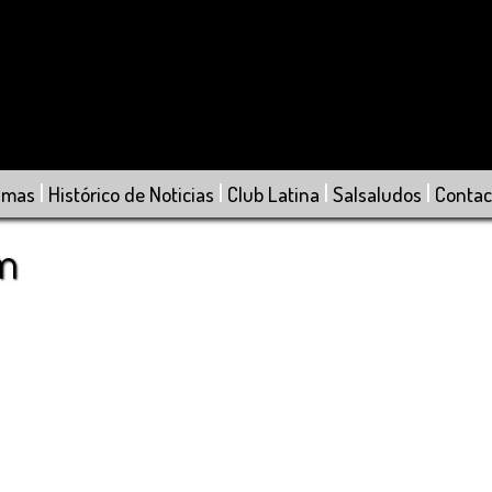
|
|
|
|
amas
Histórico de Noticias
Club Latina
Salsaludos
Contac
om