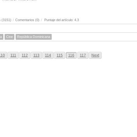
s (3151)
/
Comentarios (0)
/
Puntaje del artículo: 4.3
sa
Cine
República Dominicana
110
111
112
113
114
115
116
117
Next