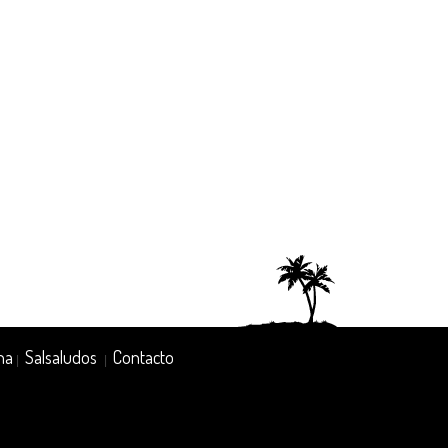
na
Salsaludos
Contacto
|
|