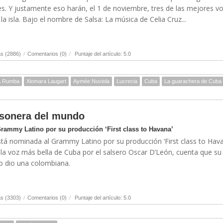
s. Y justamente eso harán, el 1 de noviembre, tres de las mejores v
a isla. Bajo el nombre de Salsa: La música de Celia Cruz...
s (2886)
/
Comentarios (0)
/
Puntaje del artículo: 5.0
a Rumba
Xiomara Laugart
Aymée Nuviola
Lucrecia
Cuba
La guarachera de Cuba
 sonera del mundo
rammy Latino por su producción ‘First class to Havana’
á nominada al Grammy Latino por su producción ‘First class to Hava
la voz más bella de Cuba por el salsero Oscar D’León, cuenta que su
lo dio una colombiana.
s (3303)
/
Comentarios (0)
/
Puntaje del artículo: 5.0