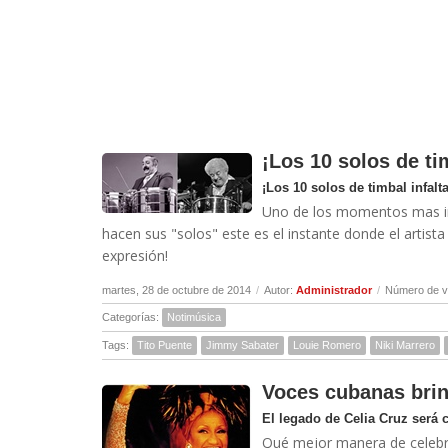
¡Los 10 solos de tim
¡Los 10 solos de timbal infalta
Uno de los momentos mas int
hacen sus "solos" este es el instante donde el artis
expresión!
martes, 28 de octubre de 2014
/
Autor:
Administrador
/
Número de v
Categorías:
Notimúsica
Tags:
Tito Puente
Jimmy Sabater
Louie Romero
Niki Marrero
Voces cubanas brin
El legado de Celia Cruz será 
Qué mejor manera de celebrar