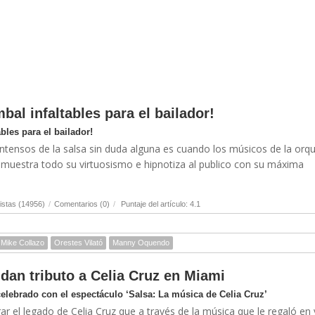
bal infaltables para el bailador!
bles para el bailador!
ensos de la salsa sin duda alguna es cuando los músicos de la orq
ta muestra todo su virtuosismo e hipnotiza al publico con su máxima
istas (14956)
/
Comentarios (0)
/
Puntaje del artículo: 4.1
Mike Collazo
Orestes Vilató
Manny Oquendo
dan tributo a Celia Cruz en Miami
celebrado con el espectáculo ‘Salsa: La música de Celia Cruz’
 el legado de Celia Cruz que a través de la música que le regaló en 