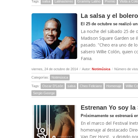
Tags:
salsa
Latinastereo
Grammy Latino
Premio
Visita a Col
La salsa y el bole
El 25 de octubre se realizó u
La noche del sábado 25 de oc
Madison Square Garden se ilu
pasado. "Cheo era uno de lo
salsero Willie Colón, quien 
Fania.
viernes, 24 de octubre de 2014
/
Autor:
Notimúsica
/
Número de vist
Categorías:
Notimúsica
Tags:
Oscar D'León
salsa
Cheo Feliciano
Homenaje
Willie C
Sergio George
Estrenan Yo soy la
Próximamente se estrenará en
En el marco del Festival Ine
homenaje al destacado Direc
Van Der Horst, y dirigido por