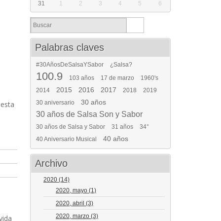
31
1
2
3
4
5
6
Palabras claves
#30AñosDeSalsaYSabor
¿Salsa?
100.9
103 años
17 de marzo
1960's
2015
2016
2017
2014
2018
2019
30 años
30 aniversario
uesta
30 años de Salsa Son y Sabor
30 años de Salsa y Sabor
31 años
34°
40 años
40 Aniversario Musical
Archivo
2020
(14)
2020, mayo
(1)
2020, abril
(3)
2020, marzo
(3)
vida