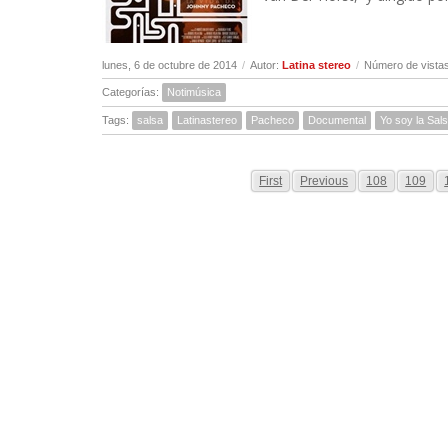
lunes, 6 de octubre de 2014
/
Autor:
Latina stereo
/
Número de vista
Categorías:
Notimúsica
Tags:
salsa
Latinastereo
Pacheco
Documental
Yo soy la Sal
First
Previous
108
109