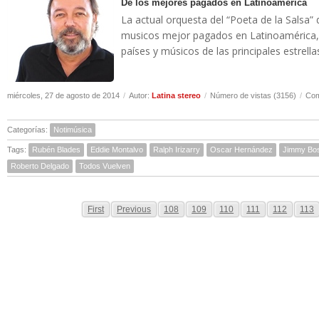
De los mejores pagados en Latinoamerica
La actual orquesta del “Poeta de la Salsa”
musicos mejor pagados en Latinoamérica, 
países y músicos de las principales estrella
miércoles, 27 de agosto de 2014
/
Autor:
Latina stereo
/
Número de vistas (3156)
/
Com
Categorías:
Notimúsica
Tags:
Rubén Blades
Eddie Montalvo
Ralph Irizarry
Oscar Hernández
Jimmy Bo
Roberto Delgado
Todos Vuelven
First
Previous
108
109
110
111
112
113