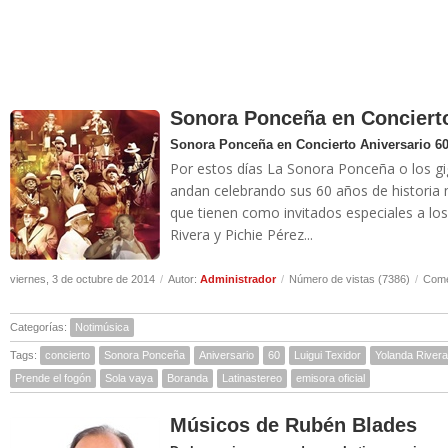
Sonora Ponceña en Concierto
Sonora Ponceña en Concierto Aniversario 6
Por estos días La Sonora Ponceña o los gi
andan celebrando sus 60 años de historia m
que tienen como invitados especiales a los
Rivera y Pichie Pérez...
viernes, 3 de octubre de 2014
/
Autor:
Administrador
/
Número de vistas (7386)
/
Come
Categorías:
Notimúsica
Tags:
concierto
Sonora Ponceña
Aniversario
60
Luigui Texidor
Yolanda Rivera
Prende el fogón
Sola vaya
Boranda
Latinastereo
emisora oficial
Músicos de Rubén Blades