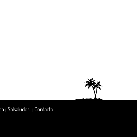
na
Salsaludos
Contacto
|
|