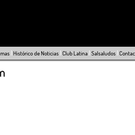
|
|
|
|
amas
Histórico de Noticias
Club Latina
Salsaludos
Contac
om