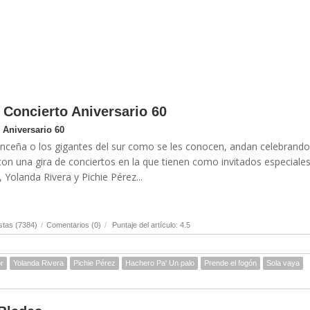
Concierto Aniversario 60
Aniversario 60
nceña o los gigantes del sur como se les conocen, andan celebrando
con una gira de conciertos en la que tienen como invitados especiales
, Yolanda Rivera y Pichie Pérez...
stas (7384)
/
Comentarios (0)
/
Puntaje del artículo: 4.5
or
Yolanda Rivera
Pichie Pérez
Hachero Pa' Un palo
Prende el fogón
Sola vaya