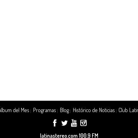
Álbum del Mes
Programas
Blog
Histórico de Noticias
Club Lati
|
|
|
|
latinastereo.com 100.9 FM