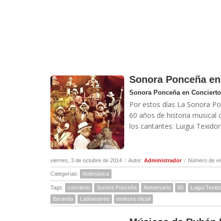
Sonora Ponceña en 
Sonora Ponceña en Concierto 
Por estos días La Sonora Po
60 años de historia musical 
los cantantes: Luigui Texidor
viernes, 3 de octubre de 2014
/
Autor:
Administrador
/
Número de vi
Categorías:
Notimúsica
Tags:
concierto
Sonora Ponceña
Aniversario
60
Luigui Texid
Boranda
Latinastereo
emisora oficial