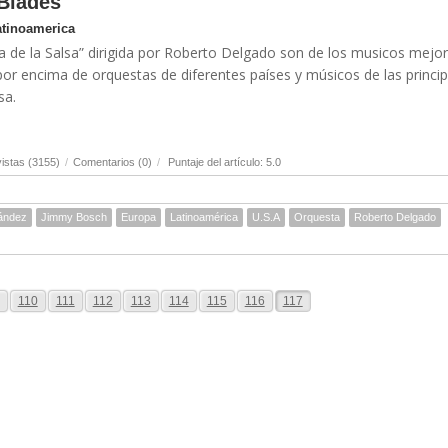
Blades
atinoamerica
a de la Salsa” dirigida por Roberto Delgado son de los musicos mejor
or encima de orquestas de diferentes países y músicos de las princip
sa.
istas (3155)
/
Comentarios (0)
/
Puntaje del artículo: 5.0
ández
Jimmy Bosch
Europa
Latinoamérica
U.S.A
Orquesta
Roberto Delgado
110
111
112
113
114
115
116
117