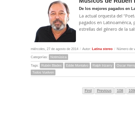
Músicos de Rubén 
De los mejores pagados en L
La actual orquesta del “Poet
pagados en Latinoamérica, p
estrellas del género de la sal
miércoles, 27 de agosto de 2014
/
Autor:
Latina stereo
/
Número de v
Categorías:
Notimúsica
Tags:
Rubén Blades
Eddie Montalvo
Ralph Irizarry
Oscar Hern
Todos Vuelven
First
Previous
108
109