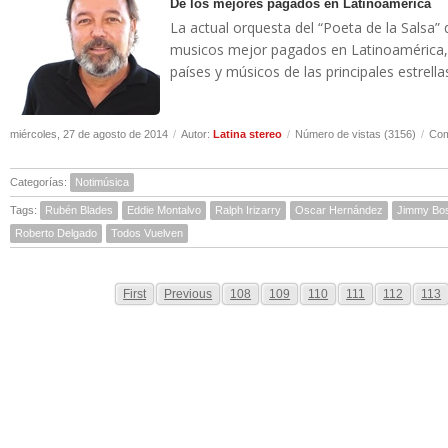
De los mejores pagados en Latinoamerica
La actual orquesta del “Poeta de la Salsa”
musicos mejor pagados en Latinoamérica, 
países y músicos de las principales estrella
miércoles, 27 de agosto de 2014
/
Autor:
Latina stereo
/
Número de vistas (3156)
/
Com
Categorías:
Notimúsica
Tags:
Rubén Blades
Eddie Montalvo
Ralph Irizarry
Oscar Hernández
Jimmy Bo
Roberto Delgado
Todos Vuelven
First
Previous
108
109
110
111
112
113