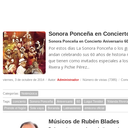
Sonora Ponceña en Concierto
Sonora Ponceña en Concierto Aniversario 6
Por estos días La Sonora Ponceña o los gi
andan celebrando sus 60 años de historia m
que tienen como invitados especiales a los
Rivera y Pichie Pérez...
viernes, 3 de octubre de 2014
/
Autor:
Administrador
/
Número de vistas (7385)
/
Come
Categorías:
Notimúsica
Tags:
concierto
Sonora Ponceña
Aniversario
60
Luigui Texidor
Yolanda Rivera
Prende el fogón
Sola vaya
Boranda
Latinastereo
emisora oficial
Músicos de Rubén Blades