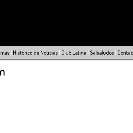
|
|
|
|
amas
Histórico de Noticias
Club Latina
Salsaludos
Contac
om