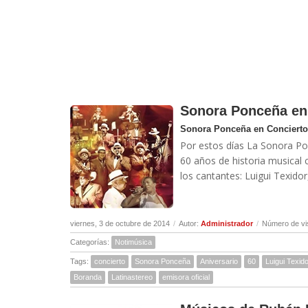
Sonora Ponceña en 
Sonora Ponceña en Concierto 
Por estos días La Sonora Po
60 años de historia musical 
los cantantes: Luigui Texidor
viernes, 3 de octubre de 2014
/
Autor:
Administrador
/
Número de vi
Categorías:
Notimúsica
Tags:
concierto
Sonora Ponceña
Aniversario
60
Luigui Texid
Boranda
Latinastereo
emisora oficial