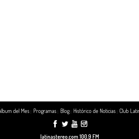
Álbum del Mes
Programas
Blog
Histórico de Noticias
Club Lati
|
|
|
|
latinastereo.com 100.9 FM