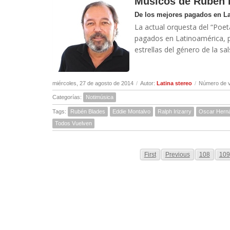
Músicos de Rubén 
De los mejores pagados en L
La actual orquesta del “Poet
pagados en Latinoamérica, p
estrellas del género de la sal
miércoles, 27 de agosto de 2014
/
Autor:
Latina stereo
/
Número de v
Categorías:
Notimúsica
Tags:
Rubén Blades
Eddie Montalvo
Ralph Irizarry
Oscar Hern
Todos Vuelven
First
Previous
108
109