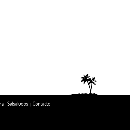
na
Salsaludos
Contacto
|
|