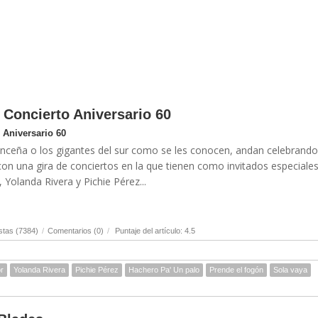
Concierto Aniversario 60
Aniversario 60
nceña o los gigantes del sur como se les conocen, andan celebrando
con una gira de conciertos en la que tienen como invitados especiales
, Yolanda Rivera y Pichie Pérez...
stas (7384)
/
Comentarios (0)
/
Puntaje del artículo: 4.5
or
Yolanda Rivera
Pichie Pérez
Hachero Pa' Un palo
Prende el fogón
Sola vaya