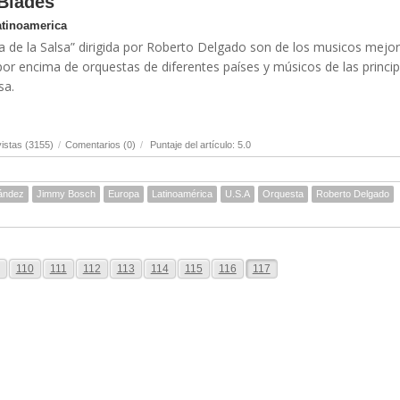
Blades
atinoamerica
a de la Salsa” dirigida por Roberto Delgado son de los musicos mejor
or encima de orquestas de diferentes países y músicos de las princip
sa.
istas (3155)
/
Comentarios (0)
/
Puntaje del artículo: 5.0
ández
Jimmy Bosch
Europa
Latinoamérica
U.S.A
Orquesta
Roberto Delgado
110
111
112
113
114
115
116
117