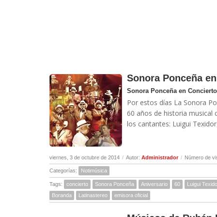
Sonora Ponceña en 
Sonora Ponceña en Concierto 
Por estos días La Sonora Po
60 años de historia musical 
los cantantes: Luigui Texidor
viernes, 3 de octubre de 2014
/
Autor:
Administrador
/
Número de vi
Categorías:
Notimúsica
Tags:
concierto
Sonora Ponceña
Aniversario
60
Luigui Texid
Boranda
Latinastereo
emisora oficial