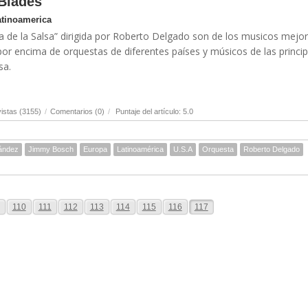
Blades
atinoamerica
a de la Salsa” dirigida por Roberto Delgado son de los musicos mejor
or encima de orquestas de diferentes países y músicos de las princip
sa.
istas (3155)
/
Comentarios (0)
/
Puntaje del artículo: 5.0
ández
Jimmy Bosch
Europa
Latinoamérica
U.S.A
Orquesta
Roberto Delgado
110
111
112
113
114
115
116
117