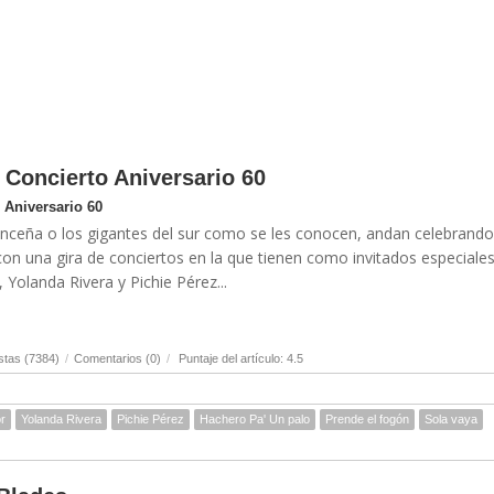
Concierto Aniversario 60
Aniversario 60
nceña o los gigantes del sur como se les conocen, andan celebrando
con una gira de conciertos en la que tienen como invitados especiales
, Yolanda Rivera y Pichie Pérez...
stas (7384)
/
Comentarios (0)
/
Puntaje del artículo: 4.5
or
Yolanda Rivera
Pichie Pérez
Hachero Pa' Un palo
Prende el fogón
Sola vaya