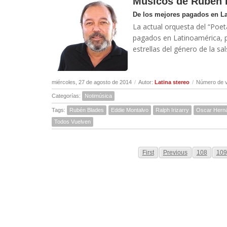
Músicos de Rubén 
De los mejores pagados en L
La actual orquesta del “Poet
pagados en Latinoamérica, p
estrellas del género de la sal
miércoles, 27 de agosto de 2014
/
Autor:
Latina stereo
/
Número de v
Categorías:
Notimúsica
Tags:
Rubén Blades
Eddie Montalvo
Ralph Irizarry
Oscar Hern
Todos Vuelven
First
Previous
108
109