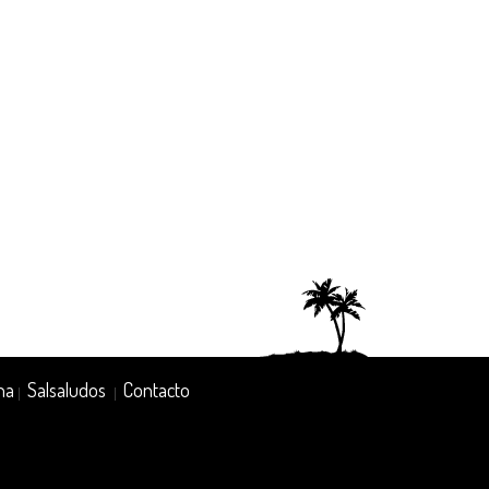
na
Salsaludos
Contacto
|
|