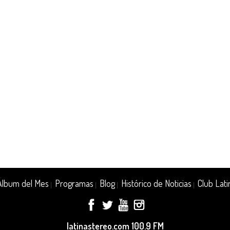
Álbum del Mes
Programas
Blog
Histórico de Noticias
Club Lati
|
|
|
|
latinastereo.com 100.9 FM