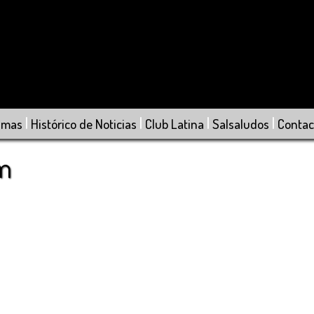
|
|
|
|
amas
Histórico de Noticias
Club Latina
Salsaludos
Contac
om