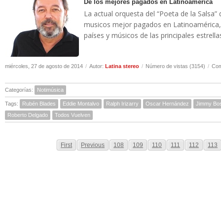
De los mejores pagados en Latinoamerica
La actual orquesta del “Poeta de la Salsa”
musicos mejor pagados en Latinoamérica, 
países y músicos de las principales estrella
miércoles, 27 de agosto de 2014
/
Autor:
Latina stereo
/
Número de vistas (3154)
/
Com
Categorías:
Notimúsica
Tags:
Rubén Blades
Eddie Montalvo
Ralph Irizarry
Oscar Hernández
Jimmy Bo
Roberto Delgado
Todos Vuelven
First
Previous
108
109
110
111
112
113