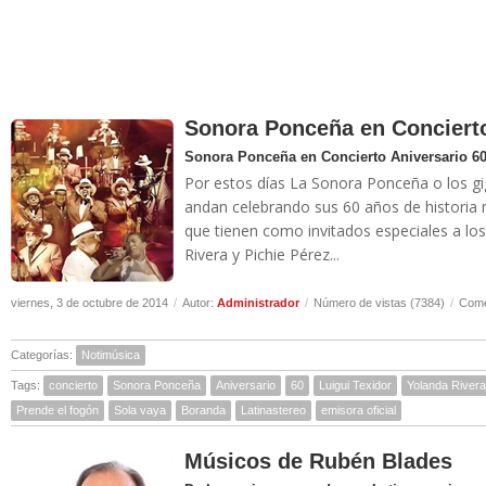
Sonora Ponceña en Concierto
Sonora Ponceña en Concierto Aniversario 6
Por estos días La Sonora Ponceña o los gi
andan celebrando sus 60 años de historia m
que tienen como invitados especiales a los
Rivera y Pichie Pérez...
viernes, 3 de octubre de 2014
/
Autor:
Administrador
/
Número de vistas (7384)
/
Come
Categorías:
Notimúsica
Tags:
concierto
Sonora Ponceña
Aniversario
60
Luigui Texidor
Yolanda Rivera
Prende el fogón
Sola vaya
Boranda
Latinastereo
emisora oficial
Músicos de Rubén Blades