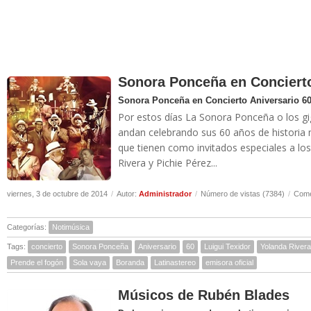
Sonora Ponceña en Concierto
Sonora Ponceña en Concierto Aniversario 6
Por estos días La Sonora Ponceña o los gi
andan celebrando sus 60 años de historia m
que tienen como invitados especiales a los
Rivera y Pichie Pérez...
viernes, 3 de octubre de 2014
/
Autor:
Administrador
/
Número de vistas (7384)
/
Come
Categorías:
Notimúsica
Tags:
concierto
Sonora Ponceña
Aniversario
60
Luigui Texidor
Yolanda Rivera
Prende el fogón
Sola vaya
Boranda
Latinastereo
emisora oficial
Músicos de Rubén Blades