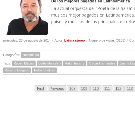
De los mejores pagados en Latinoamerica
La actual orquesta del “Poeta de la Salsa”
musicos mejor pagados en Latinoamérica, 
países y músicos de las principales estrella
miércoles, 27 de agosto de 2014
/
Autor:
Latina stereo
/
Número de vistas (3155)
/
Com
Categorías:
Notimúsica
Tags:
Rubén Blades
Eddie Montalvo
Ralph Irizarry
Oscar Hernández
Jimmy Bo
Roberto Delgado
Todos Vuelven
First
Previous
108
109
110
111
112
113