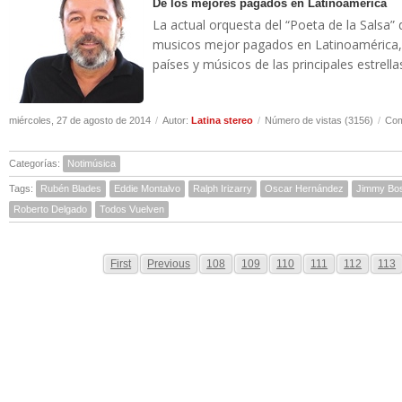
De los mejores pagados en Latinoamerica
La actual orquesta del “Poeta de la Salsa”
musicos mejor pagados en Latinoamérica, 
países y músicos de las principales estrella
miércoles, 27 de agosto de 2014
/
Autor:
Latina stereo
/
Número de vistas (3156)
/
Com
Categorías:
Notimúsica
Tags:
Rubén Blades
Eddie Montalvo
Ralph Irizarry
Oscar Hernández
Jimmy Bo
Roberto Delgado
Todos Vuelven
First
Previous
108
109
110
111
112
113