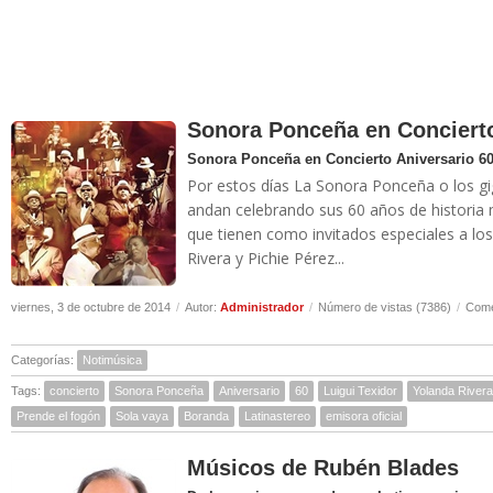
Sonora Ponceña en Concierto
Sonora Ponceña en Concierto Aniversario 6
Por estos días La Sonora Ponceña o los gi
andan celebrando sus 60 años de historia m
que tienen como invitados especiales a los
Rivera y Pichie Pérez...
viernes, 3 de octubre de 2014
/
Autor:
Administrador
/
Número de vistas (7386)
/
Come
Categorías:
Notimúsica
Tags:
concierto
Sonora Ponceña
Aniversario
60
Luigui Texidor
Yolanda Rivera
Prende el fogón
Sola vaya
Boranda
Latinastereo
emisora oficial
Músicos de Rubén Blades