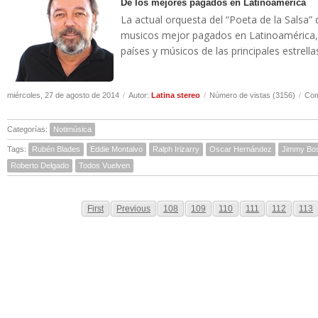
De los mejores pagados en Latinoamerica
La actual orquesta del “Poeta de la Salsa”
musicos mejor pagados en Latinoamérica, 
países y músicos de las principales estrella
miércoles, 27 de agosto de 2014
/
Autor:
Latina stereo
/
Número de vistas (3156)
/
Com
Categorías:
Notimúsica
Tags:
Rubén Blades
Eddie Montalvo
Ralph Irizarry
Oscar Hernández
Jimmy Bo
Roberto Delgado
Todos Vuelven
First
Previous
108
109
110
111
112
113