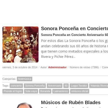
Sonora Ponceña en Concierto
Sonora Ponceña en Concierto Aniversario 6
Por estos días La Sonora Ponceña o los gi
andan celebrando sus 60 años de historia m
que tienen como invitados especiales a los
Rivera y Pichie Pérez...
viernes, 3 de octubre de 2014
/
Autor:
Administrador
/
Número de vistas (7386)
/
Come
Categorías:
Notimúsica
Tags:
concierto
Sonora Ponceña
Aniversario
60
Luigui Texidor
Yolanda Rivera
Prende el fogón
Sola vaya
Boranda
Latinastereo
emisora oficial
Músicos de Rubén Blades