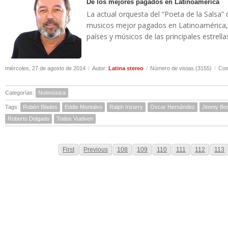
De los mejores pagados en Latinoamerica
La actual orquesta del “Poeta de la Salsa”
musicos mejor pagados en Latinoamérica, 
países y músicos de las principales estrella
miércoles, 27 de agosto de 2014
/
Autor:
Latina stereo
/
Número de vistas (3155)
/
Com
Categorías:
Notimúsica
Tags:
Rubén Blades
Eddie Montalvo
Ralph Irizarry
Oscar Hernández
Jimmy Bo
Roberto Delgado
Todos Vuelven
First
Previous
108
109
110
111
112
113