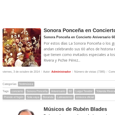
Sonora Ponceña en Concierto
Sonora Ponceña en Concierto Aniversario 6
Por estos días La Sonora Ponceña o los gi
andan celebrando sus 60 años de historia m
que tienen como invitados especiales a los
Rivera y Pichie Pérez...
viernes, 3 de octubre de 2014
/
Autor:
Administrador
/
Número de vistas (7385)
/
Come
Categorías:
Notimúsica
Tags:
concierto
Sonora Ponceña
Aniversario
60
Luigui Texidor
Yolanda Rivera
Prende el fogón
Sola vaya
Boranda
Latinastereo
emisora oficial
Músicos de Rubén Blades