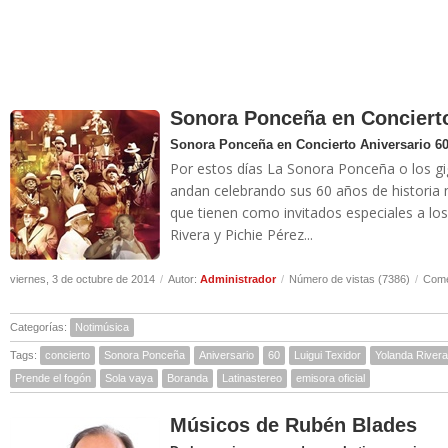
Sonora Ponceña en Concierto
Sonora Ponceña en Concierto Aniversario 6
Por estos días La Sonora Ponceña o los gi
andan celebrando sus 60 años de historia m
que tienen como invitados especiales a los
Rivera y Pichie Pérez...
viernes, 3 de octubre de 2014
/
Autor:
Administrador
/
Número de vistas (7386)
/
Come
Categorías:
Notimúsica
Tags:
concierto
Sonora Ponceña
Aniversario
60
Luigui Texidor
Yolanda Rivera
Prende el fogón
Sola vaya
Boranda
Latinastereo
emisora oficial
Músicos de Rubén Blades