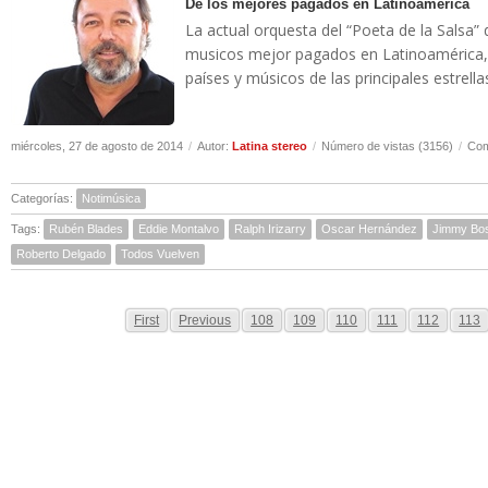
De los mejores pagados en Latinoamerica
La actual orquesta del “Poeta de la Salsa”
musicos mejor pagados en Latinoamérica, 
países y músicos de las principales estrella
miércoles, 27 de agosto de 2014
/
Autor:
Latina stereo
/
Número de vistas (3156)
/
Com
Categorías:
Notimúsica
Tags:
Rubén Blades
Eddie Montalvo
Ralph Irizarry
Oscar Hernández
Jimmy Bo
Roberto Delgado
Todos Vuelven
First
Previous
108
109
110
111
112
113