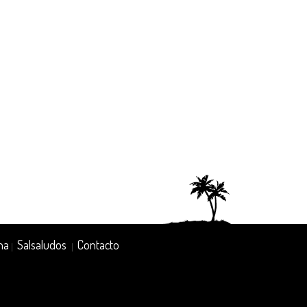
na
Salsaludos
Contacto
|
|