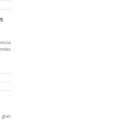
n
iencia
yendas
 gran