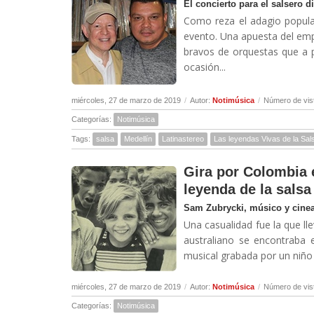
El concierto para el salsero di
Como reza el adagio popular
evento. Una apuesta del emp
bravos de orquestas que a p
ocasión...
miércoles, 27 de marzo de 2019
/
Autor:
Notimúsica
/
Número de vis
Categorías:
Notimúsica
Tags:
salsa
Medellín
Latinastereo
Las leyendas Vivas de la Sal
Gira por Colombia e
leyenda de la salsa
Sam Zubrycki, músico y cineas
Una casualidad fue la que ll
australiano se encontraba 
musical grabada por un niño 
miércoles, 27 de marzo de 2019
/
Autor:
Notimúsica
/
Número de vis
Categorías:
Notimúsica