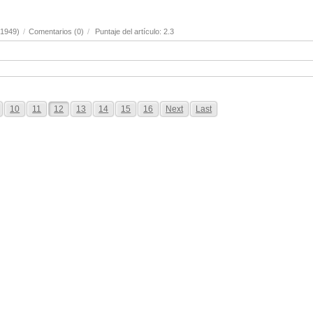
(1949)
/
Comentarios (0)
/
Puntaje del artículo: 2.3
10
11
12
13
14
15
16
Next
Last