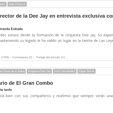
quen
Sam Zubryck
rector de la Dee Jay en entrevista exclusiva co
Aranda Estrada
ndez estuvo desde la formación de la Orquesta Dee Jay. Su exper
anteniendo su legado le ha valido un lugar en la tarima de Las Le
 (2759)
/
Comentarios (0)
/
Puntaje del artículo: 4.0
as Vivas de la Salsa
Orquesta Dee Jay
Jerry Hernández
Edgar Berrío
ario de El Gran Combo
ta tarde
stá bien con sus compañeros y reafirmó que siempre serán una