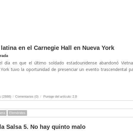
atina en el Carnegie Hall en Nueva York
trada
l día en que el último soldado estadounidense abandonó Vietna
York tuvo la oportunidad de presenciar un evento trascendental p
s (2888)
/
Comentarios (0)
/
Puntaje del artículo: 2.8
era
Efemérides
la Salsa 5. No hay quinto malo