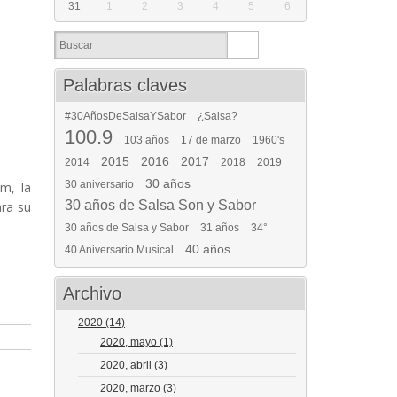
31
1
2
3
4
5
6
Palabras claves
#30AñosDeSalsaYSabor
¿Salsa?
100.9
103 años
17 de marzo
1960's
2015
2016
2017
2014
2018
2019
30 años
30 aniversario
m, la
30 años de Salsa Son y Sabor
ara su
30 años de Salsa y Sabor
31 años
34°
40 años
40 Aniversario Musical
Archivo
2020
(14)
2020, mayo
(1)
2020, abril
(3)
2020, marzo
(3)