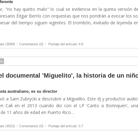
ferente
, "no hay quinto malo" lo cual se evidencia en la quinta versión d
resario Édgar Berrío con orquestas que nos pondrán a evocar los s
esar del tiempo siguen vigentes. El trombón, invitado de leyenda e
tas (3099)
/
Comentarios (0)
/
Puntaje del artículo: 4.8
sa
l documental 'Miguelito', la historia de un niñ
ta australiano, es su director
evó a Sam Zubrycki a descrubrir a Miguelito. Este dj y productor audio
en Cali en el 2013 cuando dio con el LP 'Canto a Borinquen', un
de 11 años de edad en Puerto Rico...
tas (4523)
/
Comentarios (0)
/
Puntaje del artículo: 3.7