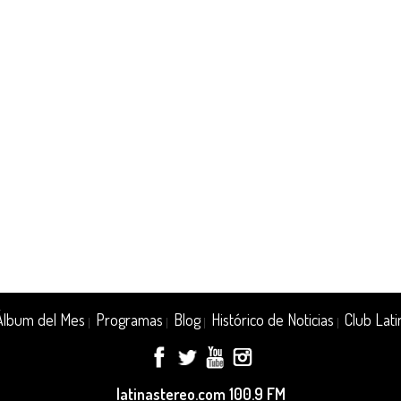
Álbum del Mes
Programas
Blog
Histórico de Noticias
Club Lati
|
|
|
|
latinastereo.com 100.9 FM