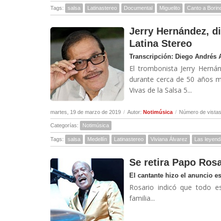
Tags:
salsa
Latinastereo
Documental
Miguelito
Canto a Borin
Jerry Hernández, di
Latina Stereo
Transcripción: Diego Andrés 
El trombonista Jerry Herná
durante cerca de 50 años m
Vivas de la Salsa 5...
martes, 19 de marzo de 2019
/
Autor:
Notimúsica
/
Número de vistas
Categorías:
Notimúsica
Tags:
salsa
Medellín
Latinastereo
Viviana Álvarez
Las leyend
Se retira Papo Ros
El cantante hizo el anuncio es
Rosario indicó que todo e
familia...