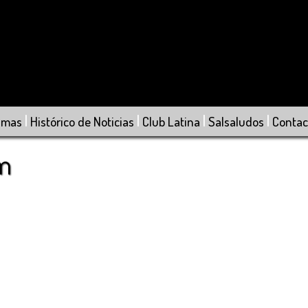
|
|
|
|
amas
Histórico de Noticias
Club Latina
Salsaludos
Contac
om