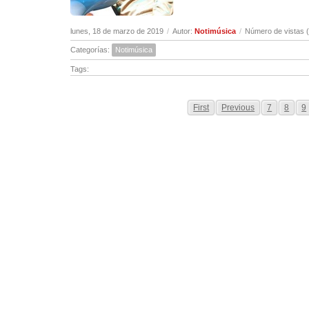
lunes, 18 de marzo de 2019
/
Autor:
Notimúsica
/
Número de vistas 
Categorías:
Notimúsica
Tags:
First
Previous
7
8
9