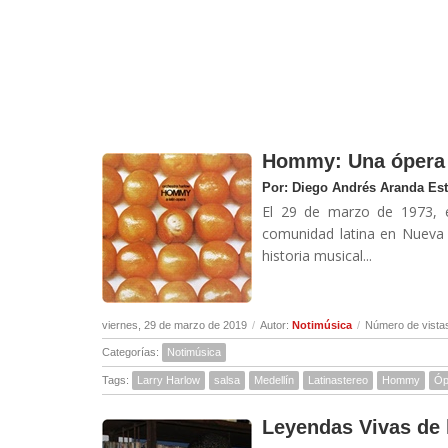
Hommy: Una ópera l
Por: Diego Andrés Aranda Es
El 29 de marzo de 1973, e
comunidad latina en Nueva 
historia musical...
viernes, 29 de marzo de 2019
/
Autor:
Notimúsica
/
Número de vista
Categorías:
Notimúsica
Tags:
Larry Harlow
salsa
Medellín
Latinastereo
Hommy
Óp
Leyendas Vivas de 