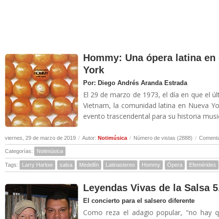
Hommy: Una ópera latina en 
York
Por: Diego Andrés Aranda Estrada
El 29 de marzo de 1973, el día en que el
Vietnam, la comunidad latina en Nueva Yo
evento trascendental para su historia musica
viernes, 29 de marzo de 2019
/
Autor:
Notimúsica
/
Número de vistas (2888)
/
Comenta
Categorías:
Notimúsica
Tags:
Larry Harlow
salsa
Medellín
Latinastereo
Hommy
Ópera
Efemérides
Leyendas Vivas de la Salsa 5
El concierto para el salsero diferente
Como reza el adagio popular, "no hay qu