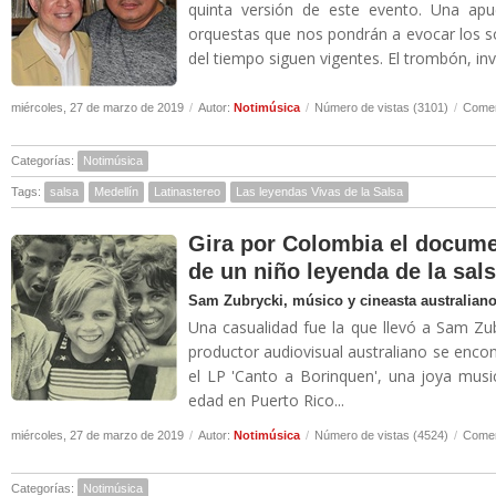
quinta versión de este evento. Una apu
orquestas que nos pondrán a evocar los s
del tiempo siguen vigentes. El trombón, inv
miércoles, 27 de marzo de 2019
/
Autor:
Notimúsica
/
Número de vistas (3101)
/
Comen
Categorías:
Notimúsica
Tags:
salsa
Medellín
Latinastereo
Las leyendas Vivas de la Salsa
Gira por Colombia el document
de un niño leyenda de la sal
Sam Zubrycki, músico y cineasta australiano,
Una casualidad fue la que llevó a Sam Zubr
productor audiovisual australiano se enco
el LP 'Canto a Borinquen', una joya mus
edad en Puerto Rico...
miércoles, 27 de marzo de 2019
/
Autor:
Notimúsica
/
Número de vistas (4524)
/
Comen
Categorías:
Notimúsica