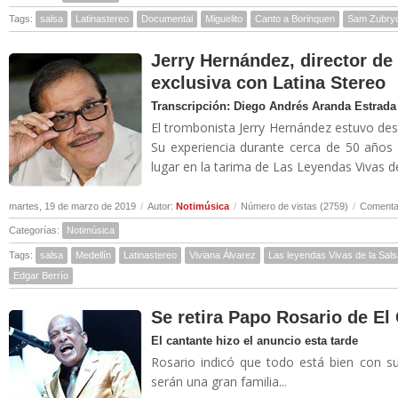
Tags:
salsa
Latinastereo
Documental
Miguelito
Canto a Borinquen
Sam Zubry
Jerry Hernández, director de 
exclusiva con Latina Stereo
Transcripción: Diego Andrés Aranda Estrada
El trombonista Jerry Hernández estuvo des
Su experiencia durante cerca de 50 años
lugar en la tarima de Las Leyendas Vivas de 
martes, 19 de marzo de 2019
/
Autor:
Notimúsica
/
Número de vistas (2759)
/
Comentar
Categorías:
Notimúsica
Tags:
salsa
Medellín
Latinastereo
Viviana Álvarez
Las leyendas Vivas de la Sals
Edgar Berrío
Se retira Papo Rosario de E
El cantante hizo el anuncio esta tarde
Rosario indicó que todo está bien con 
serán una gran familia...