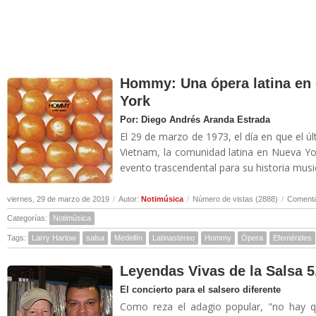
Hommy: Una ópera latina en 
York
Por: Diego Andrés Aranda Estrada
El 29 de marzo de 1973, el día en que el
Vietnam, la comunidad latina en Nueva Yo
evento trascendental para su historia musica
viernes, 29 de marzo de 2019
/
Autor:
Notimúsica
/
Número de vistas (2888)
/
Comenta
Categorías:
Notimúsica
Tags:
Larry Harlow
salsa
Medellín
Latinastereo
Hommy
Ópera
Efemérides
Leyendas Vivas de la Salsa 5
El concierto para el salsero diferente
Como reza el adagio popular, "no hay qu