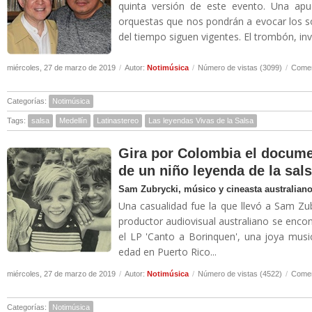
quinta versión de este evento. Una apu
orquestas que nos pondrán a evocar los s
del tiempo siguen vigentes. El trombón, inv
miércoles, 27 de marzo de 2019
/
Autor:
Notimúsica
/
Número de vistas (3099)
/
Comen
Categorías:
Notimúsica
Tags:
salsa
Medellín
Latinastereo
Las leyendas Vivas de la Salsa
Gira por Colombia el document
de un niño leyenda de la sal
Sam Zubrycki, músico y cineasta australiano,
Una casualidad fue la que llevó a Sam Zubr
productor audiovisual australiano se enco
el LP 'Canto a Borinquen', una joya mus
edad en Puerto Rico...
miércoles, 27 de marzo de 2019
/
Autor:
Notimúsica
/
Número de vistas (4522)
/
Comen
Categorías:
Notimúsica