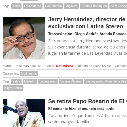
Tags:
salsa
Latinastereo
Documental
Miguelito
Canto a Borinquen
Sam Zubry
Jerry Hernández, director de 
exclusiva con Latina Stereo
Transcripción: Diego Andrés Aranda Estrada
El trombonista Jerry Hernández estuvo des
Su experiencia durante cerca de 50 años
lugar en la tarima de Las Leyendas Vivas de 
martes, 19 de marzo de 2019
/
Autor:
Notimúsica
/
Número de vistas (2759)
/
Comentar
Categorías:
Notimúsica
Tags:
salsa
Medellín
Latinastereo
Viviana Álvarez
Las leyendas Vivas de la Sals
Edgar Berrío
Se retira Papo Rosario de E
El cantante hizo el anuncio esta tarde
Rosario indicó que todo está bien con 
serán una gran familia...