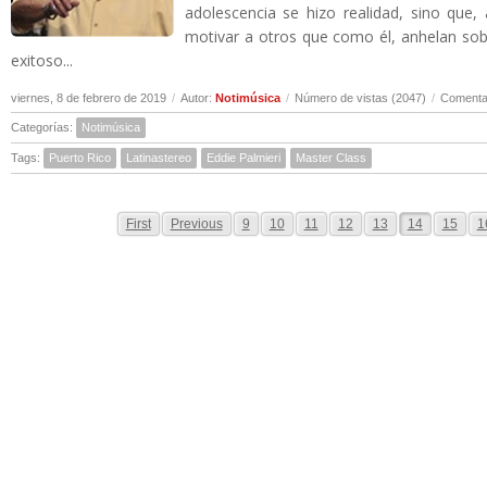
adolescencia se hizo realidad, sino que,
motivar a otros que como él, anhelan sobr
exitoso...
viernes, 8 de febrero de 2019
/
Autor:
Notimúsica
/
Número de vistas (2047)
/
Comentar
Categorías:
Notimúsica
Tags:
Puerto Rico
Latinastereo
Eddie Palmieri
Master Class
First
Previous
9
10
11
12
13
14
15
1