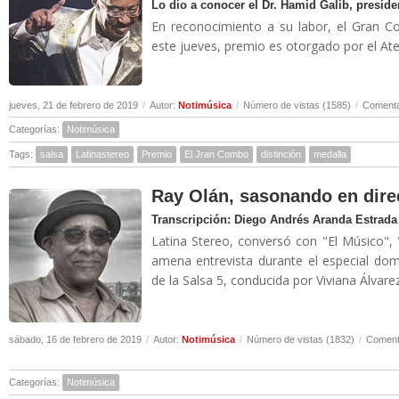
Lo dio a conocer el Dr. Hamid Galib, presiden
En reconocimiento a su labor, el Gran Co
este jueves, premio es otorgado por el Ate
jueves, 21 de febrero de 2019
/
Autor:
Notimúsica
/
Número de vistas (1585)
/
Comenta
Categorías:
Notimúsica
Tags:
salsa
Latinastereo
Premio
El Jran Combo
distinción
medalla
Ray Olán, sasonando en direc
Transcripción: Diego Andrés Aranda Estrada
Latina Stereo, conversó con "El Músico",
amena entrevista durante el especial dom
de la Salsa 5, conducida por Viviana Álvare
sábado, 16 de febrero de 2019
/
Autor:
Notimúsica
/
Número de vistas (1832)
/
Comenta
Categorías:
Notimúsica