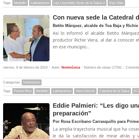
Tags:
Medellín
Latinastereo
Las Leyendas Vivas de la Salsa V
Ray Olan
Con nueva sede la Catedral d
Betito Márquez, alcalde de Toa Baja y Richie 
Así lo informó el alcalde Betito Márqu
productor Richie Viera, al dar a conocer 
en ese municipio...
viernes, 8 de febrero de 2019
/
Autor:
Notimúsica
/
Número de vistas (1754)
/
Comentar
Categorías:
Notimúsica
Tags:
Puerto Rico
Medellín
Latinastereo
Viera Discos
Catedral de la Salsa
El 
Eddie Palmieri: “Les digo un
preparación”
Por Rosa Escribano Carrasquillo para Prime
La amplia trayectoria musical que ha cose
le da la satisfacción de mirar atrás y