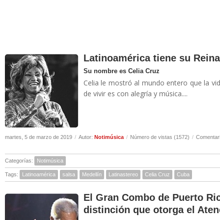
Latinoamérica tiene su Rein
Su nombre es Celia Cruz
Celia le mostró al mundo entero que la vi
de vivir es con alegría y música....
martes, 5 de marzo de 2019
/
Autor:
Notimúsica
/
Número de vistas (1572)
/
Comentari
Categorías:
Notimúsica
Tags:
Latinoamérica
salsa
Medellín
Latinastereo
Celia Cruz
Cuba
El Gran Combo de Puerto Ric
distinción que otorga el Ate