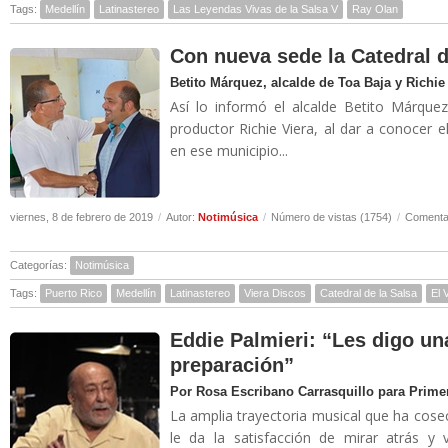
Tags:
Medellín
Latinastereo
Las Leyendas Vivas de la Salsa V
Ray Olan
Con nueva sede la Catedral d
Betito Márquez, alcalde de Toa Baja y Richie 
Así lo informó el alcalde Betito Márqu
productor Richie Viera, al dar a conocer 
en ese municipio...
viernes, 8 de febrero de 2019
/
Autor:
Notimúsica
/
Número de vistas (1754)
/
Comentar
Categorías:
Notimúsica
Tags:
Puerto Rico
Medellín
Latinastereo
Viera Discos
Catedral de la Salsa
El 
Eddie Palmieri: “Les digo un
preparación”
Por Rosa Escribano Carrasquillo para Prime
La amplia trayectoria musical que ha cose
le da la satisfacción de mirar atrás y