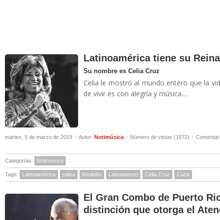
Latinoamérica tiene su Rein
Su nombre es Celia Cruz
Celia le mostró al mundo entero que la vi
de vivir es con alegría y música....
martes, 5 de marzo de 2019
/
Autor:
Notimúsica
/
Número de vistas (1572)
/
Comentari
Categorías:
Notimúsica
Tags:
Latinoamérica
salsa
Medellín
Latinastereo
Celia Cruz
Cuba
El Gran Combo de Puerto Ric
distinción que otorga el Ate