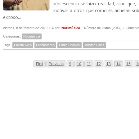
adolescencia se hizo realidad, sino que,
motivar a otros que como él, anhelan sobr
exitoso...
viernes, 8 de febrero de 2019
/
Autor:
Notimúsica
/
Número de vistas (2047)
/
Comentar
Categorías:
Notimúsica
Tags:
Puerto Rico
Latinastereo
Eddie Palmieri
Master Class
First
Previous
9
10
11
12
13
14
15
1