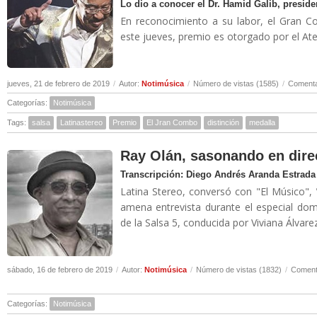
Lo dio a conocer el Dr. Hamid Galib, presiden
En reconocimiento a su labor, el Gran Co
este jueves, premio es otorgado por el Ate
jueves, 21 de febrero de 2019
/
Autor:
Notimúsica
/
Número de vistas (1585)
/
Comenta
Categorías:
Notimúsica
Tags:
salsa
Latinastereo
Premio
El Jran Combo
distinción
medalla
Ray Olán, sasonando en direc
Transcripción: Diego Andrés Aranda Estrada
Latina Stereo, conversó con "El Músico",
amena entrevista durante el especial dom
de la Salsa 5, conducida por Viviana Álvare
sábado, 16 de febrero de 2019
/
Autor:
Notimúsica
/
Número de vistas (1832)
/
Comenta
Categorías:
Notimúsica