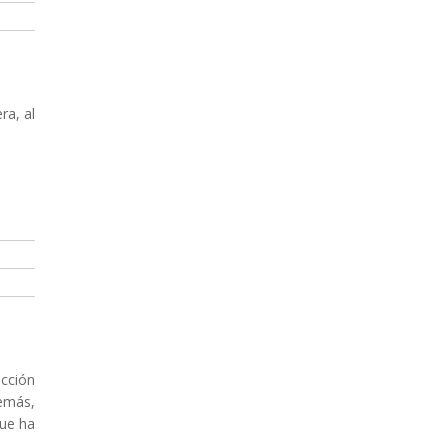
ra, al
acción
demás,
que ha