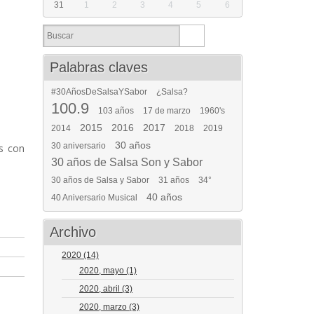
31
1
2
3
4
5
6
Palabras claves
#30AñosDeSalsaYSabor
¿Salsa?
100.9
103 años
17 de marzo
1960's
2015
2016
2017
2014
2018
2019
30 años
30 aniversario
es con
30 años de Salsa Son y Sabor
30 años de Salsa y Sabor
31 años
34°
40 años
40 Aniversario Musical
Archivo
2020
(14)
2020, mayo
(1)
2020, abril
(3)
2020, marzo
(3)