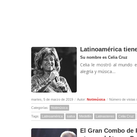
Latinoamérica tien
Su nombre es Celia Cruz
Celia le mostró al mundo e
alegría y música....
martes, 5 de marzo de 2019
/
Autor:
Notimúsica
/
Número de vistas 
Categorías:
Notimúsica
Tags:
Latinoamérica
salsa
Medellín
Latinastereo
Celia Cruz
El Gran Combo de P