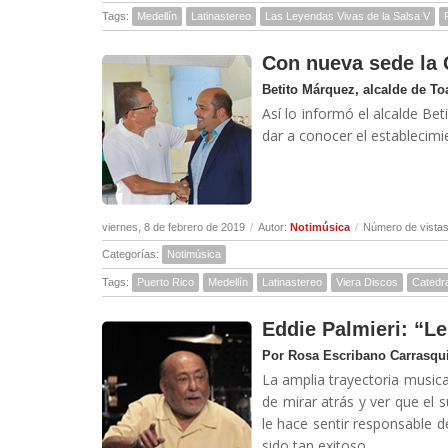
Tags:
Medellín
Latinastereo
Las Leyendas Vivas de la Salsa V
Con nueva sede la C
Betito Márquez, alcalde de Toa
Así lo informó el alcalde Be
dar a conocer el establecimi
viernes, 8 de febrero de 2019
/
Autor:
Notimúsica
/
Número de vistas
Categorías:
Notimúsica
Tags:
Puerto Rico
Medellín
Latinastereo
Viera Discos
Catedra
Eddie Palmieri: “Le
Por Rosa Escribano Carrasqui
La amplia trayectoria musica
de mirar atrás y ver que el 
le hace sentir responsable d
sido tan exitoso...