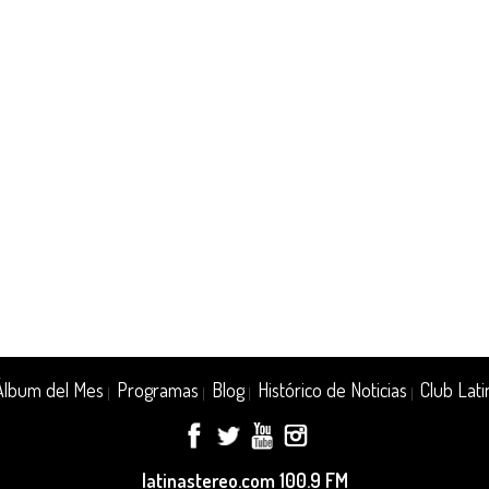
Álbum del Mes
Programas
Blog
Histórico de Noticias
Club Lati
|
|
|
|
latinastereo.com 100.9 FM