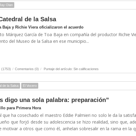
Ray Olan
atedral de la Salsa
 Baja y Richie Viera oficializaron el acuerdo
tito Márquez García de Toa Baja en compañía del productor Richie Vie
ento del Museo de la Salsa en ese municipio...
 (1753)
/
Comentarios (0)
/
Puntaje del artículo: Sin calificaciones
l de la Salsa
El Vocero
s digo una sola palabra: preparación”
llo para Primera Hora
l que ha cosechado el maestro Eddie Palmieri no solo le da la satisf
sueño que forjó desde su adolescencia se hizo realidad, sino que, a
e motivar a otros que como él, anhelan sobresalir en la rama en la 