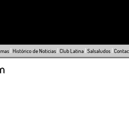
|
|
|
|
amas
Histórico de Noticias
Club Latina
Salsaludos
Contac
om