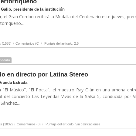
uertorriqueño
Galib, presidente de la institución
, el Gran Combo recibirá la Medalla del Centenario este jueves, pre
orriqueño...
s (1585)
/
Comentarios (0)
/
Puntaje del artículo: 2.5
medalla
o en directo por Latina Stereo
Aranda Estrada
n "El Músico", "El Poeta", el maestro Ray Olán en una amena entr
al del concierto Las Leyendas Vivas de la Salsa 5, conducida por V
Sánchez....
s (1832)
/
Comentarios (0)
/
Puntaje del artículo: Sin calificaciones