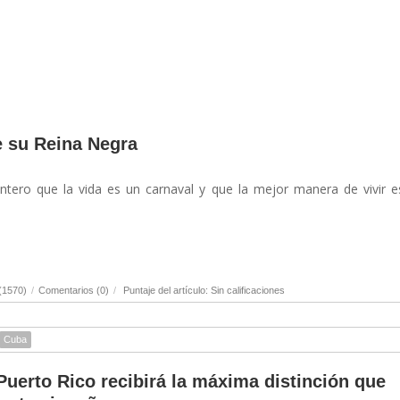
e su Reina Negra
ntero que la vida es un carnaval y que la mejor manera de vivir 
(1570)
/
Comentarios (0)
/
Puntaje del artículo: Sin calificaciones
Cuba
uerto Rico recibirá la máxima distinción que