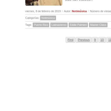
viernes, 8 de febrero de 2019
/
Autor:
Notimúsica
/
Número de vistas
Categorías:
Notimúsica
Tags:
Puerto Rico
Latinastereo
Eddie Palmieri
Master Class
First
Previous
9
10
1