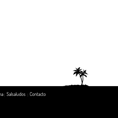
na
Salsaludos
Contacto
|
|