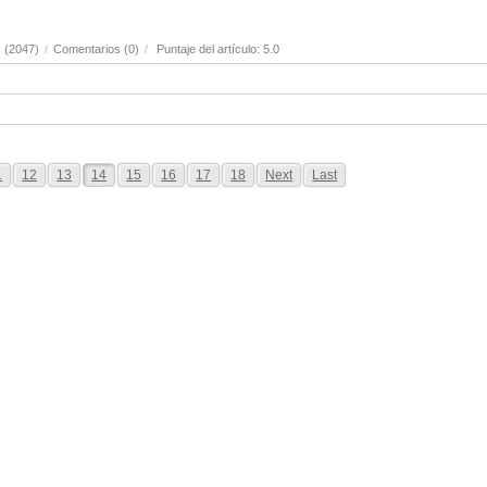
 (2047)
/
Comentarios (0)
/
Puntaje del artículo: 5.0
1
12
13
14
15
16
17
18
Next
Last