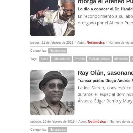
otorga el Ateneo P
Lo dio a conocer el Dr. Hamid 
En reconocimiento a su labor
otorgado por el Ateneo Puert
jueves, 21 de febrero de 2019
/
Autor:
Notimúsica
/
Número de vista
Categorías:
Notimúsica
Tags:
salsa
Latinastereo
Premio
El Jran Combo
distinción
Ray Olán, sasonand
Transcripción: Diego Andrés 
Latina Stereo, conversó co
durante el especial dominic
Álvarez, Édgar Berrío y Mary 
sábado, 16 de febrero de 2019
/
Autor:
Notimúsica
/
Número de vista
Categorías:
Notimúsica