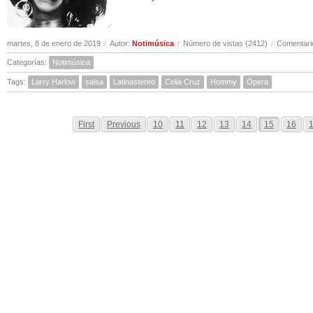
martes, 8 de enero de 2019
/
Autor:
Notimúsica
/
Número de vistas (2412)
/
Comentari
Categorías:
Notimúsica
Tags:
Larry Harlow
salsa
Latinastereo
Celia Cruz
Hommy
Ópera
First
Previous
10
11
12
13
14
15
16