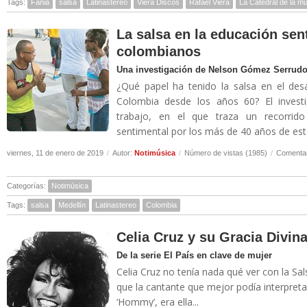
Tags:
Fania
salsa
Latinastereo
Viera Discos
Rafael Viera
La Catedral de la m
La salsa en la educación sen
colombianos
Una investigación de Nelson Gómez Serrudo 
¿Qué papel ha tenido la salsa en el desa
Colombia desde los años 60? El inves
trabajo, en el que traza un recorrido 
sentimental por los más de 40 años de este
viernes, 11 de enero de 2019
/
Autor:
Notimúsica
/
Número de vistas (1985)
/
Comentar
Categorías:
Notimúsica
Tags:
salsa
Medellín
Latinastereo
Colombia
Celia Cruz y su Gracia Divin
De la serie El País en clave de mujer
Celia Cruz no tenía nada qué ver con la Sa
que la cantante que mejor podía interpretar
‘Hommy’, era ella...