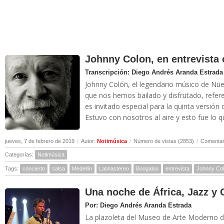
Johnny Colon, en entrevista 
Transcripción: Diego Andrés Aranda Estrada
Johnny Colón, el legendario músico de Nue
que nos hemos bailado y disfrutado, refer
es invitado especial para la quinta versión
Estuvo con nosotros al aire y esto fue lo q
jueves, 7 de febrero de 2019
/
Autor:
Notimúsica
/
Número de vistas (2853)
/
Comentar
Categorías:
Notimúsica
Tags:
concierto
salsa
Medellín
Latinastereo
Boogaloo
entrevista
Johnny Co
Una noche de África, Jazz y 
Por: Diego Andrés Aranda Estrada
La plazoleta del Museo de Arte Moderno de