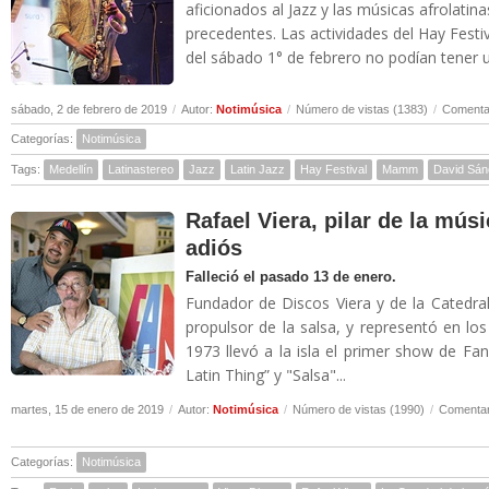
aficionados al Jazz y las músicas afrolatin
precedentes. Las actividades del Hay Festiv
del sábado 1° de febrero no podían tener u
sábado, 2 de febrero de 2019
/
Autor:
Notimúsica
/
Número de vistas (1383)
/
Comentar
Categorías:
Notimúsica
Tags:
Medellín
Latinastereo
Jazz
Latin Jazz
Hay Festival
Mamm
David Sá
Rafael Viera, pilar de la músi
adiós
Falleció el pasado 13 de enero.
Fundador de Discos Viera y de la Catedra
propulsor de la salsa, y representó en lo
1973 llevó a la isla el primer show de Fani
Latin Thing” y "Salsa"...
martes, 15 de enero de 2019
/
Autor:
Notimúsica
/
Número de vistas (1990)
/
Comentar
Categorías:
Notimúsica