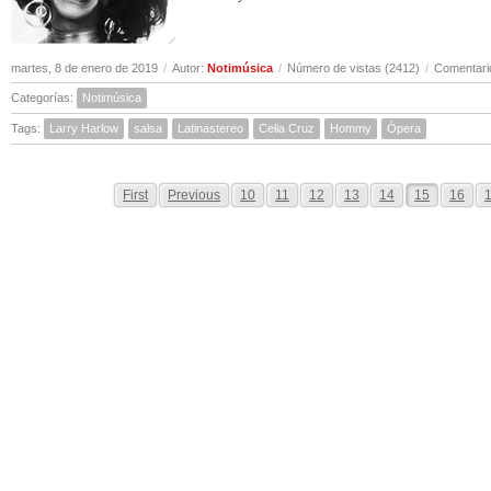
martes, 8 de enero de 2019
/
Autor:
Notimúsica
/
Número de vistas (2412)
/
Comentari
Categorías:
Notimúsica
Tags:
Larry Harlow
salsa
Latinastereo
Celia Cruz
Hommy
Ópera
First
Previous
10
11
12
13
14
15
16