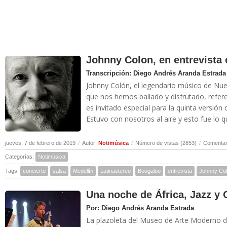
Johnny Colon, en entrevista 
Transcripción: Diego Andrés Aranda Estrada
Johnny Colón, el legendario músico de Nue
que nos hemos bailado y disfrutado, refer
es invitado especial para la quinta versión
Estuvo con nosotros al aire y esto fue lo q
jueves, 7 de febrero de 2019
/
Autor:
Notimúsica
/
Número de vistas (2853)
/
Comentar
Categorías:
Notimúsica
Tags:
concierto
salsa
Medellín
Latinastereo
Boogaloo
entrevista
Johnny Co
Una noche de África, Jazz y 
Por: Diego Andrés Aranda Estrada
La plazoleta del Museo de Arte Moderno de