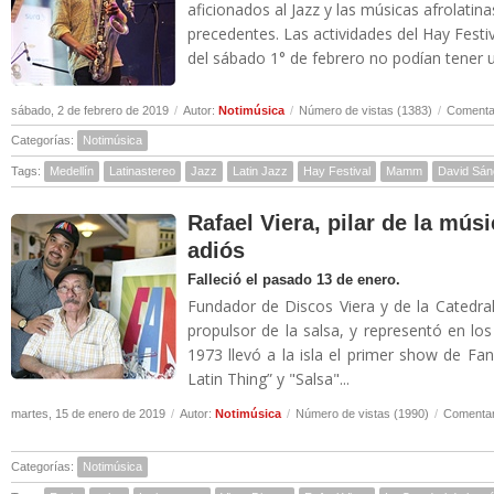
aficionados al Jazz y las músicas afrolatin
precedentes. Las actividades del Hay Festiv
del sábado 1° de febrero no podían tener u
sábado, 2 de febrero de 2019
/
Autor:
Notimúsica
/
Número de vistas (1383)
/
Comentar
Categorías:
Notimúsica
Tags:
Medellín
Latinastereo
Jazz
Latin Jazz
Hay Festival
Mamm
David Sá
Rafael Viera, pilar de la músi
adiós
Falleció el pasado 13 de enero.
Fundador de Discos Viera y de la Catedra
propulsor de la salsa, y representó en lo
1973 llevó a la isla el primer show de Fani
Latin Thing” y "Salsa"...
martes, 15 de enero de 2019
/
Autor:
Notimúsica
/
Número de vistas (1990)
/
Comentar
Categorías:
Notimúsica