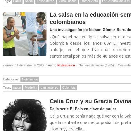
Tags:
Fania
salsa
Latinastereo
Viera Discos
Rafael Viera
La Catedral de la m
La salsa en la educación sen
colombianos
Una investigación de Nelson Gómez Serrudo 
¿Qué papel ha tenido la salsa en el desa
Colombia desde los años 60? El inves
trabajo, en el que traza un recorrido 
sentimental por los más de 40 años de este
viernes, 11 de enero de 2019
/
Autor:
Notimúsica
/
Número de vistas (1985)
/
Comentar
Categorías:
Notimúsica
Tags:
salsa
Medellín
Latinastereo
Colombia
Celia Cruz y su Gracia Divin
De la serie El País en clave de mujer
Celia Cruz no tenía nada qué ver con la Sa
que la cantante que mejor podía interpretar
‘Hommy’, era ella...