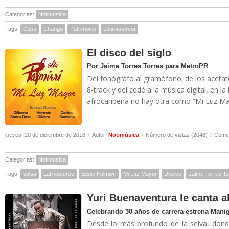
Categorías:
Notimúsica
Tags:
Cuba
Changü
Patrimonio
Latinastereoí
El disco del siglo
Por Jaime Torres Torres para MetroPR
Del fonógrafo al gramófono; de los acetato
8-track y del cedé a la música digital, en l
afrocaribeña no hay otra como “Mi Luz Mayo
jueves, 20 de diciembre de 2018
/
Autor:
Notimúsica
/
Número de vistas (2048)
/
Comen
Categorías:
Notimúsica
Tags:
salsa
Latinastereo
Eddie Palmieri
Mi Luz Mayor
Discos
Jaime Torres To
Yuri Buenaventura le canta 
Celebrando 30 años de carrera estrena Mani
Desde lo más profundo de la selva, donde 