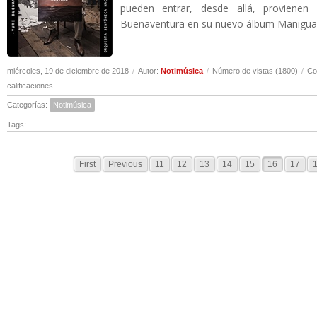
pueden entrar, desde allá, provienen
Buenaventura en su nuevo álbum Manigua.
miércoles, 19 de diciembre de 2018
/
Autor:
Notimúsica
/
Número de vistas (1800)
/
Co
calificaciones
Categorías:
Notimúsica
Tags:
First
Previous
11
12
13
14
15
16
17