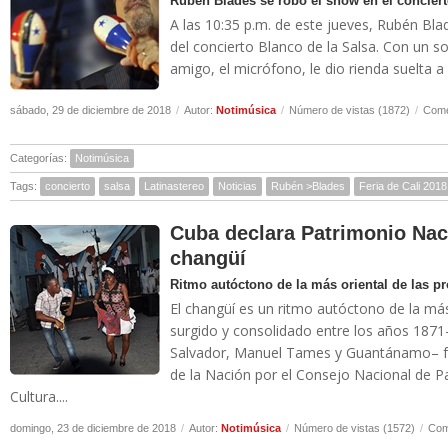
Rubén Blades se robó el show en el conciert
A las 10:35 p.m. de este jueves, Rubén Bla
del concierto Blanco de la Salsa. Con un so
amigo, el micrófono, le dio rienda suelta a
sábado, 29 de diciembre de 2018
/
Autor:
Notimúsica
/
Número de vistas (1872)
/
Come
Categorías:
Notimúsica
Tags:
concierto
salsa
Latinastereo
Noticias
Rubén >Blades
Feria de Cali 2018
Cuba declara Patrimonio Nac
changüí
Ritmo autóctono de la más oriental de las p
El changüí es un ritmo autóctono de la más
surgido y consolidado entre los años 1871-
Salvador, Manuel Tames y Guantánamo– fu
de la Nación por el Consejo Nacional de Pa
Cultura....
domingo, 23 de diciembre de 2018
/
Autor:
Notimúsica
/
Número de vistas (1572)
/
Com