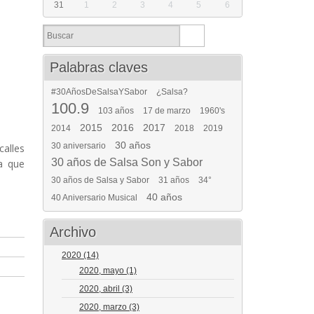
31
1
2
3
4
5
6
Palabras claves
#30AñosDeSalsaYSabor
¿Salsa?
100.9
103 años
17 de marzo
1960's
2015
2016
2017
2014
2018
2019
30 años
30 aniversario
calles
30 años de Salsa Son y Sabor
a que
30 años de Salsa y Sabor
31 años
34°
40 años
40 Aniversario Musical
Archivo
2020
(14)
2020, mayo
(1)
2020, abril
(3)
2020, marzo
(3)