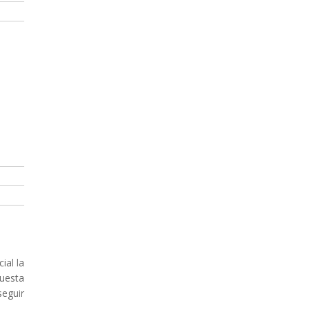
ial la
uesta
seguir