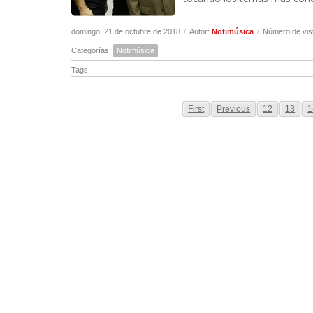
domingo, 21 de octubre de 2018
/
Autor:
Notimúsica
/
Número de vis
Categorías:
Notimúsica
Tags:
First
Previous
12
13
1