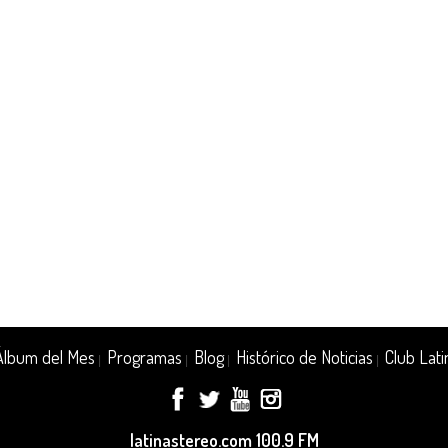
Álbum del Mes
Programas
Blog
Histórico de Noticias
Club Lati
|
|
|
|
latinastereo.com 100.9 FM