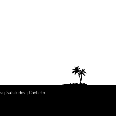
na
Salsaludos
Contacto
|
|