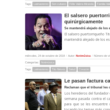
Tags:
Latinastereo
Son cubano
Félix Valera Miranda
Familia Va
El salsero puertorr
quirúrgicamente
Se mantendrá alejado de los 
El salsero puertorriqueño Tit
mantendrá alejado de los esc
miércoles, 24 de octubre de 2018
/
Autor:
Notimúsica
/
Número de vi
Categorías:
Notimúsica
Tags:
Latinastereo
Tito Nieves
Salud
Corazón
Le pasan factura c
Reclaman que el tribunal les 
Los herederos del fundador d
semana pasada contra el c
para que se les encuentre 
tocando los temas más conoc