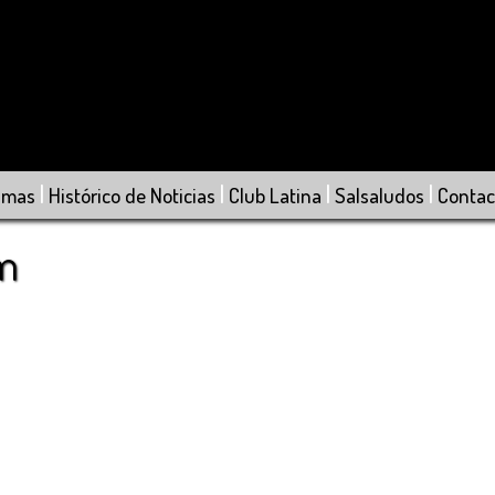
|
|
|
|
amas
Histórico de Noticias
Club Latina
Salsaludos
Contac
om