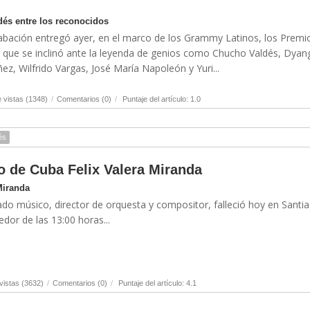
és entre los reconocidos
abación entregó ayer, en el marco de los Grammy Latinos, los Premi
s que se inclinó ante la leyenda de genios como Chucho Valdés, Dyan
, Wilfrido Vargas, José María Napoleón y Yuri...
 vistas (1348)
/
Comentarios (0)
/
Puntaje del artículo: 1.0
és
o de Cuba Felix Valera Miranda
Miranda
ado músico, director de orquesta y compositor, falleció hoy en Santi
dor de las 13:00 horas...
istas (3632)
/
Comentarios (0)
/
Puntaje del artículo: 4.1