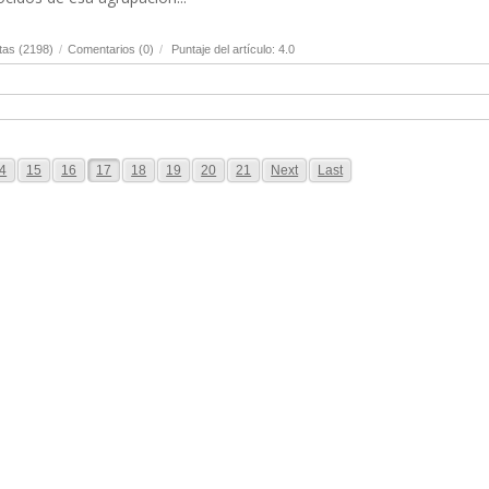
tas (2198)
/
Comentarios (0)
/
Puntaje del artículo: 4.0
4
15
16
17
18
19
20
21
Next
Last