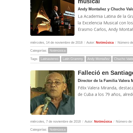
musical
Andy Montañez y Chucho Vald
La Academia Latina de la Gr
la Excelencia Musical con lo
Erasmo Carlos, Andy Montañez
miércoles, 14 de noviembre de 2018
/
Autor:
Notimúsica
/
Número de
Categorías:
Notimúsica
Tags:
Latinastereo
Latin Grammy
Andy Montañez
Chucho Vald
Falleció en Santiag
Director de la Familia Valera 
Félix Valera Miranda, destac
de Cuba a los 79 años, alrede
miércoles, 7 de noviembre de 2018
/
Autor:
Notimúsica
/
Número de v
Categorías:
Notimúsica