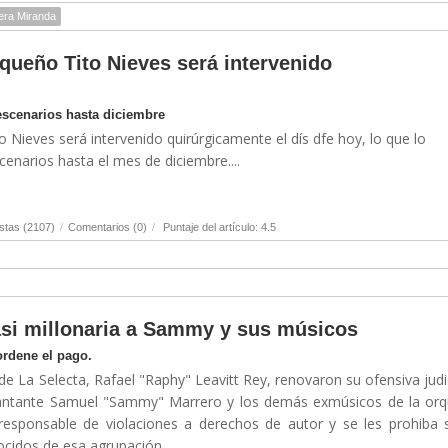
lera Miranda
iqueño Tito Nieves será intervenido
escenarios hasta diciembre
o Nieves será intervenido quirúrgicamente el dís dfe hoy, lo que lo
enarios hasta el mes de diciembre....
stas (2107)
/
Comentarios (0)
/
Puntaje del artículo: 4.5
asi millonaria a Sammy y sus músicos
ordene el pago.
e La Selecta, Rafael "Raphy" Leavitt Rey, renovaron su ofensiva judic
antante Samuel "Sammy" Marrero y los demás exmúsicos de la orq
responsable de violaciones a derechos de autor y se les prohiba 
idos de esa agrupación...