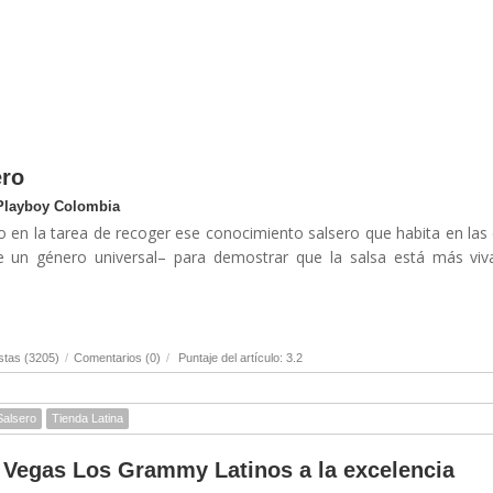
ero
Playboy Colombia
 en la tarea de recoger ese conocimiento salsero que habita en las 
e un género universal– para demostrar que la salsa está más viv
stas (3205)
/
Comentarios (0)
/
Puntaje del artículo: 3.2
Salsero
Tienda Latina
 Vegas Los Grammy Latinos a la excelencia