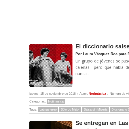
El diccionario sals
Por Laura Vásquez Roa para 
Un grupo de jóvenes se puso
caleñas –pero que habla d
nunca...
jueves, 15 de noviembre de 2018
/
Autor:
Notimúsica
/
Número de vi
Categorías:
Notimúsica
Tags:
Latinastereo
Sólo Lo Mejor
Salsa sin Miseria
Diccionario 
Se entregan en Las