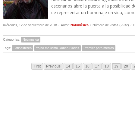
escenarios abre la puerta a la posibilidad d
de representar un homenaje en vida, como b
miércoles, 12 de septiembre de 2018
/
Autor:
Notimúsica
/
Número de vistas (2532)
/
C
Categorías:
Notimúsica
Tags:
Latinastereo
Yo no me llamo Rubén Blades
Premier para medios
First
Previous
14
15
16
17
18
19
20