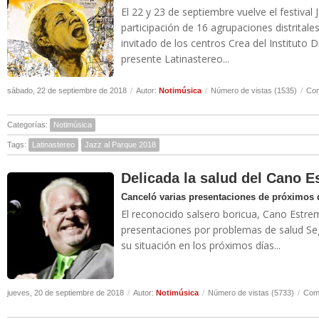
El 22 y 23 de septiembre vuelve el festival 
participación de 16 agrupaciones distritale
invitado de los centros Crea del Instituto Dis
presente Latinastereo...
sábado, 22 de septiembre de 2018
/
Autor:
Notimúsica
/
Número de vistas (1535)
/
Com
Categorías:
Notimúsica
Tags:
Latinastereo
Jazz al Parque 2018
Delicada la salud del Cano E
Canceló varias presentaciones de próximos 
El reconocido salsero boricua, Cano Estrem
presentaciones por problemas de salud Se
su situación en los próximos días...
jueves, 20 de septiembre de 2018
/
Autor:
Notimúsica
/
Número de vistas (5733)
/
Come