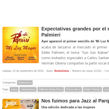
Expectativas grandes por el 
Palmieri
Ayer apareció el primer sencillo de 'Mi Luz 
acaba de lanzarse al mercado el primer 
Eddie Palmieri, el tema "Sun Sun Babae
como invitados especiales a Carlos Santan
Hermán Olivera comparten la parte vocal de
sábado, 22 de septiembre de 2018
/
Autor:
Notimúsica
/
Número de vistas (2232)
/
Com
Categorías:
Notimúsica
Tags:
salsa
Latinastereo
Gilberto Santa Rosa
Nuevo disco
Eddie Palmieri
Lan
Nos fuimos para Jazz al Par
Una edición dedicada a las mujeres