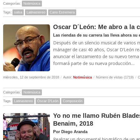
Categorías:
Notimúsica
Tags:
salsa
Latinastereo
Cano Estremera
Oscar D´León: Me abro a la 
Las riendas de su carrera las lleva ahora su
Después de un silencio musical de varios 
mánager de casi 40 años, Oscar D’León rea
anunciar el lanzamiento de su nuevo tema 
formará parte de su nueva producción....
miércoles, 12 de septiembre de 2018
/
Autor:
Notimúsica
/
Número de vistas (1719)
/
C
Categorías:
Notimúsica
Tags:
Latinastereo
Óscar D'León
Composición
Yo no me llamo Rubén Blades
Benaim, 2018
Por Diego Aranda
Realizar un documental biográfico de un a