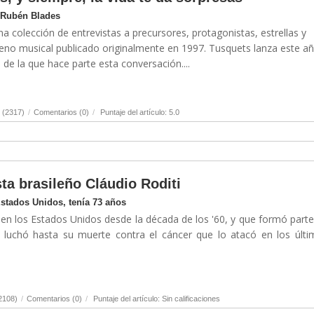
 Rubén Blades
una colección de entrevistas a precursores, protagonistas, estrellas y
no musical publicado originalmente en 1997. Tusquets lanza este a
e la que hace parte esta conversación....
 (2317)
/
Comentarios (0)
/
Puntaje del artículo: 5.0
sta brasileño Cláudio Roditi
Estados Unidos, tenía 73 años
 en los Estados Unidos desde la década de los '60, y que formó parte
e, luchó hasta su muerte contra el cáncer que lo atacó en los últ
2108)
/
Comentarios (0)
/
Puntaje del artículo: Sin calificaciones