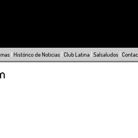
|
|
|
|
amas
Histórico de Noticias
Club Latina
Salsaludos
Contac
om