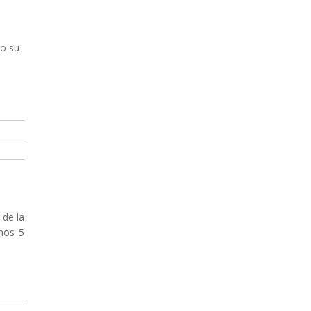
ño su
 de la
imos 5