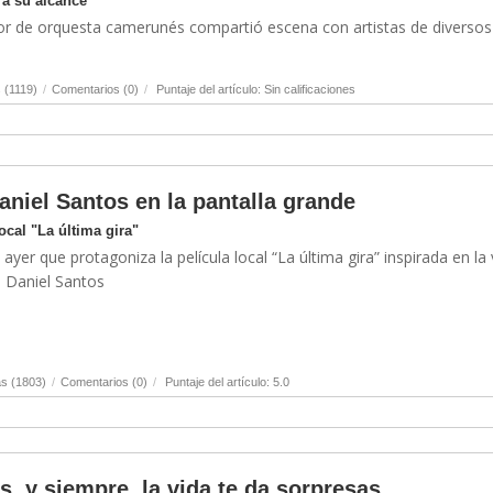
 a su alcance
ector de orquesta camerunés compartió escena con artistas de diversos
 (1119)
/
Comentarios (0)
/
Puntaje del artículo: Sin calificaciones
aniel Santos en la pantalla grande
ocal "La última gira"
 ayer que protagoniza la película local “La última gira” inspirada en la 
o Daniel Santos
s (1803)
/
Comentarios (0)
/
Puntaje del artículo: 5.0
, y siempre, la vida te da sorpresas