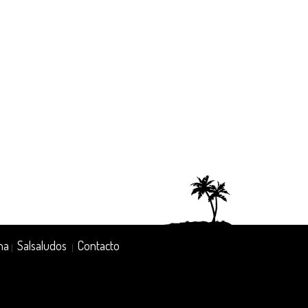
na
Salsaludos
Contacto
|
|