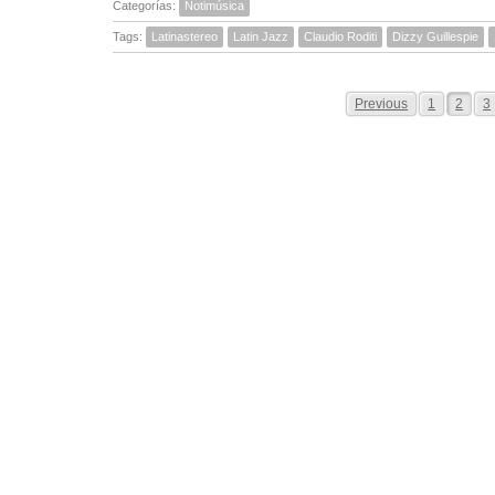
Categorías:
Notimúsica
Tags:
Latinastereo
Latin Jazz
Claudio Roditi
Dizzy Guillespie
Previous
1
2
3