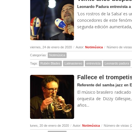
Leonardo Padura entrevista a
‘Los rostros de la Salsa’ es 
conocedores de este fenóme
segunda edición aumentada, d
viernes, 24 de enero de 2020
/
Autor:
Notimúsica
/
Número de vistas
Categorías:
Notimúsica
Tags:
Rubén Blades
Latinastereo
entrevista
Leonardo padura
Fallece el trompeti
Referente del samba jazz en 
El músico brasilero radicado
orquesta de Dizzy Gillespi
años...
lunes, 20 de enero de 2020
/
Autor:
Notimúsica
/
Número de vistas (