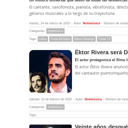
Un músico universal que bebió de todas las tendencias
El cantante, saxofonista, pianista, vibrafonista, dir
géneros musicales a lo largo de su trayectoria
martes, 24 de marzo de 2020
/
Autor:
Notimúsica
/
Número de vistas
Categorías:
Notimúsica
Tags:
salsa
Fania All Stars
Manu Dibango
Fania 73
Éktor Rivera será D
El actor protagoniza el filme l
El actor Éktor Rivera anunció
del cantautor puertorriqueñ
sábado, 22 de febrero de 2020
/
Autor:
Notimúsica
/
Número de vista
Categorías:
Notimúsica
Tags:
Veinte años después