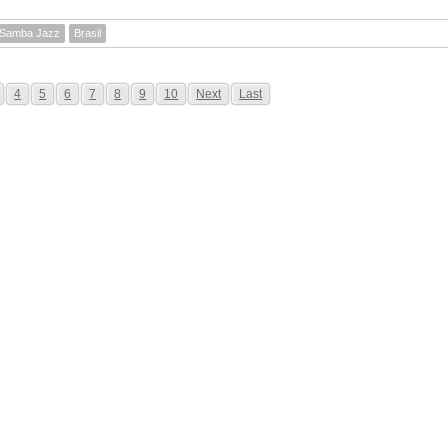
Samba Jazz
Brasil
4
5
6
7
8
9
10
Next
Last