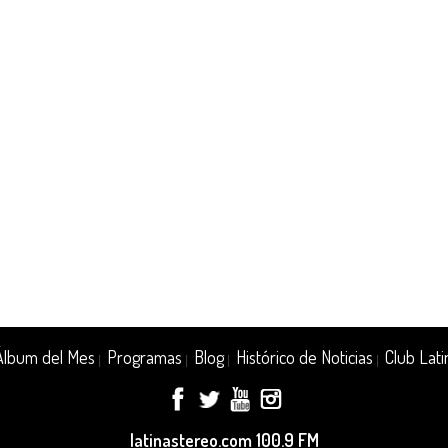
Álbum del Mes
Programas
Blog
Histórico de Noticias
Club Lati
|
|
|
|
latinastereo.com 100.9 FM