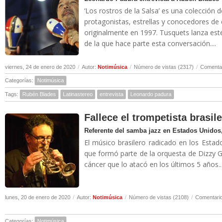
‘Los rostros de la Salsa’ es una colección 
protagonistas, estrellas y conocedores de
originalmente en 1997. Tusquets lanza es
de la que hace parte esta conversación....
viernes, 24 de enero de 2020
/
Autor:
Notimúsica
/
Número de vistas (2317)
/
Comentar
Categorías:
Notimúsica
Tags:
Rubén Blades
Latinastereo
entrevista
Leonardo padura
Fallece el trompetista brasil
Referente del samba jazz en Estados Unidos,
El músico brasilero radicado en los Estad
que formó parte de la orquesta de Dizzy Gi
cáncer que lo atacó en los últimos 5 años..
lunes, 20 de enero de 2020
/
Autor:
Notimúsica
/
Número de vistas (2108)
/
Comentario
Categorías:
Notimúsica