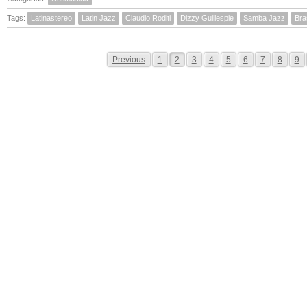
Tags:
Latinastereo
Latin Jazz
Claudio Roditi
Dizzy Guillespie
Samba Jazz
Bras
Previous
1
2
3
4
5
6
7
8
9