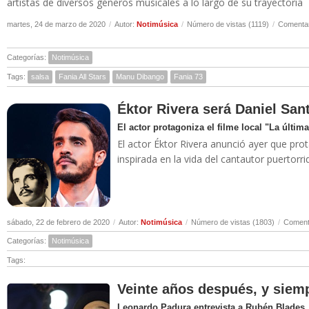
artistas de diversos géneros musicales a lo largo de su trayectoria
martes, 24 de marzo de 2020
/
Autor:
Notimúsica
/
Número de vistas (1119)
/
Comentar
Categorías:
Notimúsica
Tags:
salsa
Fania All Stars
Manu Dibango
Fania 73
Éktor Rivera será Daniel San
El actor protagoniza el filme local "La última
El actor Éktor Rivera anunció ayer que prota
inspirada en la vida del cantautor puertor
sábado, 22 de febrero de 2020
/
Autor:
Notimúsica
/
Número de vistas (1803)
/
Comenta
Categorías:
Notimúsica
Tags:
Veinte años después, y siemp
Leonardo Padura entrevista a Rubén Blades