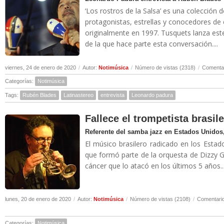
‘Los rostros de la Salsa’ es una colección 
protagonistas, estrellas y conocedores de
originalmente en 1997. Tusquets lanza es
de la que hace parte esta conversación....
viernes, 24 de enero de 2020
/
Autor:
Notimúsica
/
Número de vistas (2318)
/
Comentar
Categorías:
Notimúsica
Tags:
Rubén Blades
Latinastereo
entrevista
Leonardo padura
Fallece el trompetista brasil
Referente del samba jazz en Estados Unidos,
El músico brasilero radicado en los Estad
que formó parte de la orquesta de Dizzy Gi
cáncer que lo atacó en los últimos 5 años..
lunes, 20 de enero de 2020
/
Autor:
Notimúsica
/
Número de vistas (2108)
/
Comentario
Categorías:
Notimúsica