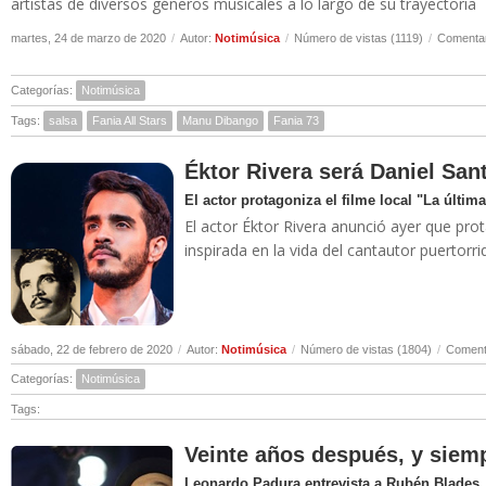
artistas de diversos géneros musicales a lo largo de su trayectoria
martes, 24 de marzo de 2020
/
Autor:
Notimúsica
/
Número de vistas (1119)
/
Comentar
Categorías:
Notimúsica
Tags:
salsa
Fania All Stars
Manu Dibango
Fania 73
Éktor Rivera será Daniel San
El actor protagoniza el filme local "La última
El actor Éktor Rivera anunció ayer que prota
inspirada en la vida del cantautor puertor
sábado, 22 de febrero de 2020
/
Autor:
Notimúsica
/
Número de vistas (1804)
/
Comenta
Categorías:
Notimúsica
Tags:
Veinte años después, y siemp
Leonardo Padura entrevista a Rubén Blades