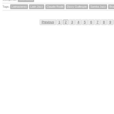
Tags:
Latinastereo
Latin Jazz
Claudio Roditi
Dizzy Guillespie
Samba Jazz
Bras
Previous
1
2
3
4
5
6
7
8
9