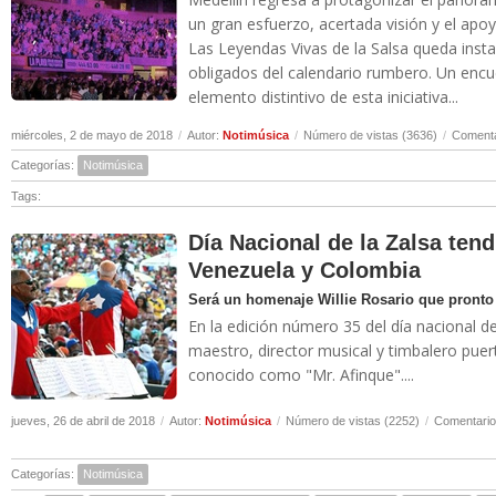
un gran esfuerzo, acertada visión y el apo
Las Leyendas Vivas de la Salsa queda ins
obligados del calendario rumbero. Un encu
elemento distintivo de esta iniciativa...
miércoles, 2 de mayo de 2018
/
Autor:
Notimúsica
/
Número de vistas (3636)
/
Comenta
Categorías:
Notimúsica
Tags:
Día Nacional de la Zalsa ten
Venezuela y Colombia
Será un homenaje Willie Rosario que pronto 
En la edición número 35 del día nacional de 
maestro, director musical y timbalero puer
conocido como "Mr. Afinque"....
jueves, 26 de abril de 2018
/
Autor:
Notimúsica
/
Número de vistas (2252)
/
Comentario
Categorías:
Notimúsica