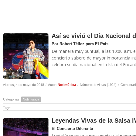
Así se vivió el Día Nacional 
Por Robert Téllez para El País
De manera muy puntual, a las 10:00 a.m. el 
concierto salsero de mayor importancia int
celebra su día nacional en la Isla del Encant
viernes, 4 de mayo de 2018
/
Autor:
Notimúsica
/
Número de vistas (1924)
/
Comentari
Categorías:
Notimúsica
Tags:
Leyendas Vivas de la Salsa I
El Concierto Diferente
Medellín regresa a protagonizar el panora