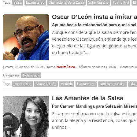
Tags:
salsa
Latinastereo
Día nacional de la Zalsa
Willie Rosario
Puerto Rici
El
Oscar D’León insta a imitar 
Apunta hacia la colaboración para que la sal
Aunque considera que la salsa siempre ten
venezolano Oscar D’León entiende que los 
el ejemplo de las figuras del género urban
un buen trabajo”....
jueves, 19 de abril de 2018
/
Autor:
Notimúsica
/
Número de vistas (2060)
/
Comentario
Categorías:
Notimúsica
Tags:
Puerto Rico
Oscar D'León
Medellín
Latinastereo
Noticias de Salsa
Día 
Las Amantes de la Salsa
Por Carmen Mandinga para Salsa sin Miseri
Estamos confirmando que la salsa está hec
amor, la alegría y la resistencia, cosas q
unirnos...