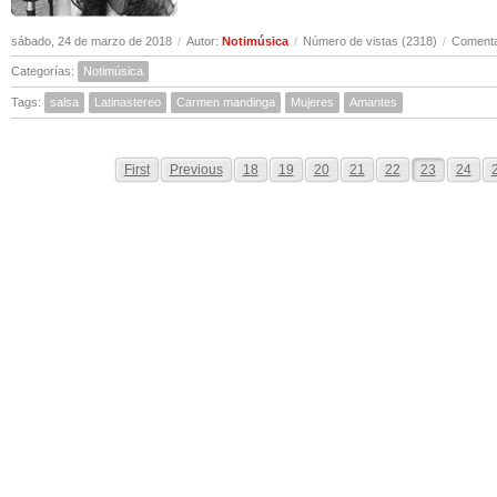
sábado, 24 de marzo de 2018
/
Autor:
Notimúsica
/
Número de vistas (2318)
/
Comenta
Categorías:
Notimúsica
Tags:
salsa
Latinastereo
Carmen mandinga
Mujeres
Amantes
First
Previous
18
19
20
21
22
23
24