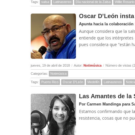
Tags:
salsa
Latinastereo
Día nacional de la Zalsa
Willie Rosario
Oscar D’León insta 
Apunta hacia la colaboración 
Aunque considera que la sal
entiende que los intérpretes
pues considera que “están ha
jueves, 19 de abril de 2018
/
Autor:
Notimúsica
/
Número de vistas (
Categorías:
Notimúsica
Tags:
Puerto Rico
Oscar D'León
Medellín
Latinastereo
Notici
Las Amantes de la 
Por Carmen Mandinga para Sa
Estamos confirmando que la s
resistencia, cosas que no pu