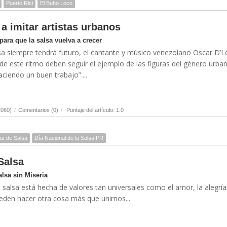
Puerto Rici
El Buho Loco
a imitar artistas urbanos
para que la salsa vuelva a crecer
sa siempre tendrá futuro, el cantante y músico venezolano Oscar D’
 de este ritmo deben seguir el ejemplo de las figuras del género urba
ciendo un buen trabajo”....
2060)
/
Comentarios (0)
/
Puntaje del artículo: 1.0
as de Salsa
Día Nacional de la Salsa PR
Salsa
lsa sin Miseria
alsa está hecha de valores tan universales como el amor, la alegría 
eden hacer otra cosa más que unirnos...