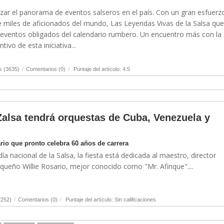
zar el panorama de eventos salseros en el país. Con un gran esfuerz
e miles de aficionados del mundo, Las Leyendas Vivas de la Salsa qu
eventos obligados del calendario rumbero. Un encuentro más con la
tivo de esta iniciativa...
s (3635)
/
Comentarios (0)
/
Puntaje del artículo: 4.5
Zalsa tendrá orquestas de Cuba, Venezuela y
rio que pronto celebra 60 años de carrera
ía nacional de la Salsa, la fiesta está dedicada al maestro, director
iqueño Willie Rosario, mejor conocido como "Mr. Afinque"....
2252)
/
Comentarios (0)
/
Puntaje del artículo: Sin calificaciones