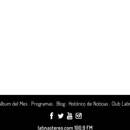
Álbum del Mes
Programas
Blog
Histórico de Noticias
Club Lati
|
|
|
|
latinastereo.com 100.9 FM