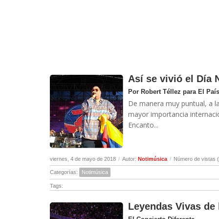
Así se vivió el Día
Por Robert Téllez para El Paí
De manera muy puntual, a las
mayor importancia internacion
Encanto...
viernes, 4 de mayo de 2018
/
Autor:
Notimúsica
/
Número de vistas 
Categorías:
Notimúsica
Tags:
Leyendas Vivas de 