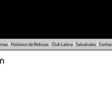
|
|
|
|
amas
Histórico de Noticias
Club Latina
Salsaludos
Contac
om