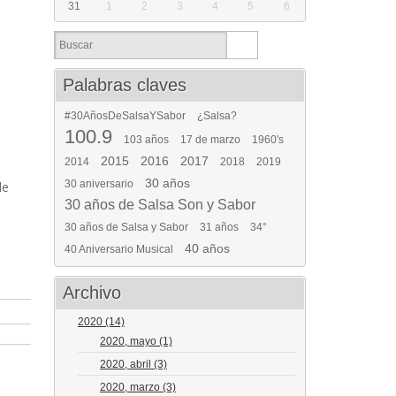
31
1
2
3
4
5
6
Palabras claves
#30AñosDeSalsaYSabor
¿Salsa?
100.9
103 años
17 de marzo
1960's
2015
2016
2017
2014
2018
2019
30 años
30 aniversario
de
30 años de Salsa Son y Sabor
30 años de Salsa y Sabor
31 años
34°
40 años
40 Aniversario Musical
Archivo
2020
(14)
2020, mayo
(1)
2020, abril
(3)
2020, marzo
(3)