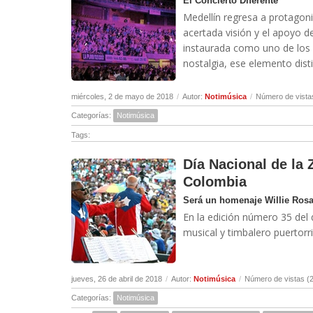
El Concierto Diferente
Medellín regresa a protagoni
acertada visión y el apoyo d
instaurada como uno de los 
nostalgia, ese elemento distin
miércoles, 2 de mayo de 2018
/
Autor:
Notimúsica
/
Número de vista
Categorías:
Notimúsica
Tags:
Día Nacional de la 
Colombia
Será un homenaje Willie Rosa
En la edición número 35 del d
musical y timbalero puertorr
jueves, 26 de abril de 2018
/
Autor:
Notimúsica
/
Número de vistas (
Categorías:
Notimúsica