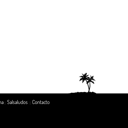
na
Salsaludos
Contacto
|
|