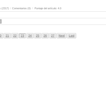
s (2317)
/
Comentarios (0)
/
Puntaje del artículo: 4.0
s
0
21
22
23
24
25
26
27
Next
Last