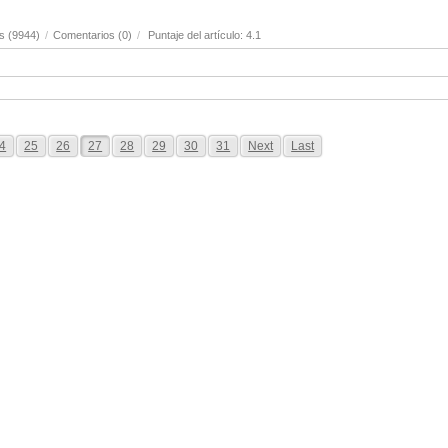
s (9944)
/
Comentarios (0)
/
Puntaje del artículo: 4.1
4
25
26
27
28
29
30
31
Next
Last