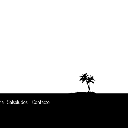
na
Salsaludos
Contacto
|
|