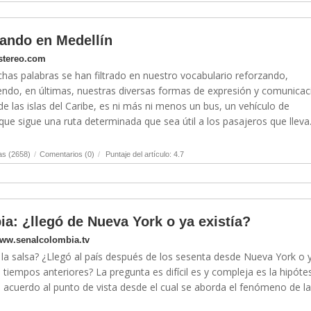
ando en Medellín
stereo.com
chas palabras se han filtrado en nuestro vocabulario reforzando,
do, en últimas, nuestras diversas formas de expresión y comunicac
e las islas del Caribe, es ni más ni menos un bus, un vehículo de
ue sigue una ruta determinada que sea útil a los pasajeros que lleva. 
as (2658)
/
Comentarios (0)
/
Puntaje del artículo: 4.7
a: ¿llegó de Nueva York o ya existía?
www.senalcolombia.tv
a salsa? ¿Llegó al país después de los sesenta desde Nueva York o 
 tiempos anteriores? La pregunta es difícil es y compleja es la hipóte
de acuerdo al punto de vista desde el cual se aborda el fenómeno de la