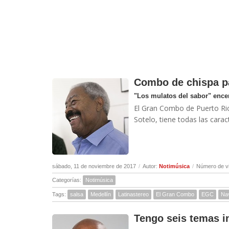
Combo de chispa pa
"Los mulatos del sabor" encend
El Gran Combo de Puerto Ric
Sotelo, tiene todas las caracte
sábado, 11 de noviembre de 2017
/
Autor:
Notimúsica
/
Número de vi
Categorías:
Notimúsica
Tags:
salsa
Medellín
Latinastereo
El Gran Combo
EGC
Na
Tengo seis temas i