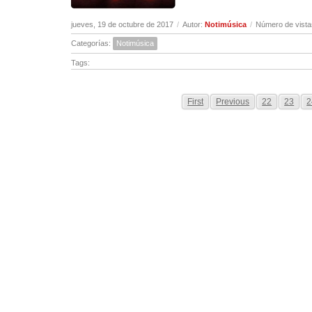
jueves, 19 de octubre de 2017
/
Autor:
Notimúsica
/
Número de vista
Categorías:
Notimúsica
Tags:
First
Previous
22
23
2