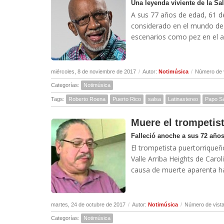
Una leyenda viviente de la Sa
A sus 77 años de edad, 61 de
considerado en el mundo de 
escenarios como pez en el ag
miércoles, 8 de noviembre de 2017
/
Autor:
Notimúsica
/
Número de v
Categorías:
Notimúsica
Tags:
Roberto Roena
Puerto Rico
salsa
Latinastereo
Papo S
Muere el trompetis
Falleció anoche a sus 72 años
El trompetista puertorriqueñ
Valle Arriba Heights de Caro
causa de muerte aparenta hab
martes, 24 de octubre de 2017
/
Autor:
Notimúsica
/
Número de vista
Categorías:
Notimúsica