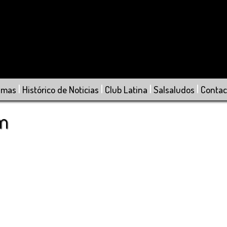
|
|
|
|
amas
Histórico de Noticias
Club Latina
Salsaludos
Contac
om