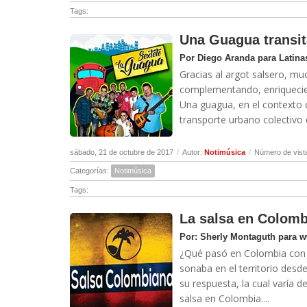
Tags:
Una Guagua transit
Por Diego Aranda para Latina
Gracias al argot salsero, mu
complementando, enriquecien
Una guagua, en el contexto d
transporte urbano colectivo q
sábado, 21 de octubre de 2017
/
Autor:
Notimúsica
/
Número de vist
Categorías:
Notimúsica
Tags:
La salsa en Colombi
Por: Sherly Montaguth para 
¿Qué pasó en Colombia con l
sonaba en el territorio desde
su respuesta, la cual varía 
salsa en Colombia....