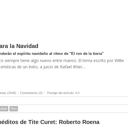
ra la Navidad
erán el espíritu navideño al ritmo de "El ron de la tierra"
o siempre tiene algo nuevo entre manos. El tema escrito por Willie
rísticas de un éxito, a juicio de Rafael Ithier....
stas (2046)
/
Comentarios (0)
/
Puntaje del artículo: 4.0
vidad
Ron
néditos de Tite Curet: Roberto Roena