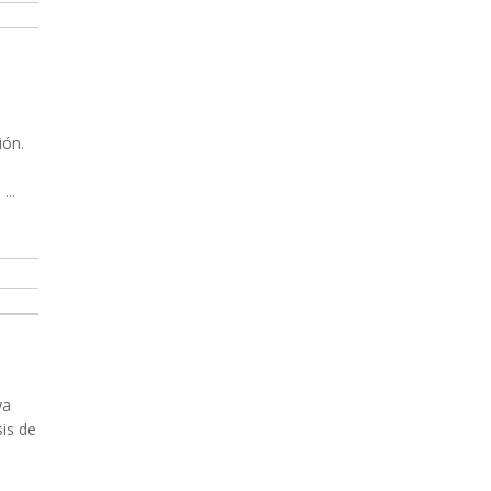
ión.
...
ya
sis de