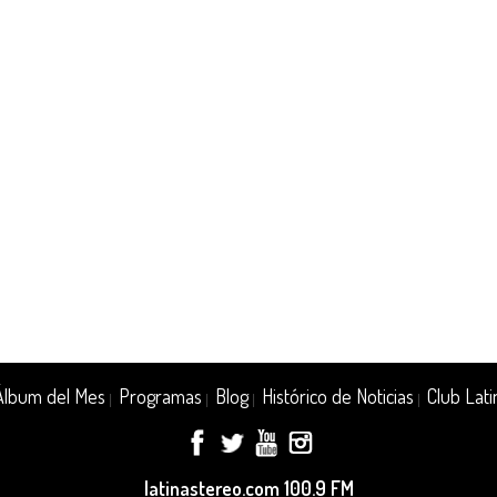
Álbum del Mes
Programas
Blog
Histórico de Noticias
Club Lati
|
|
|
|
latinastereo.com 100.9 FM