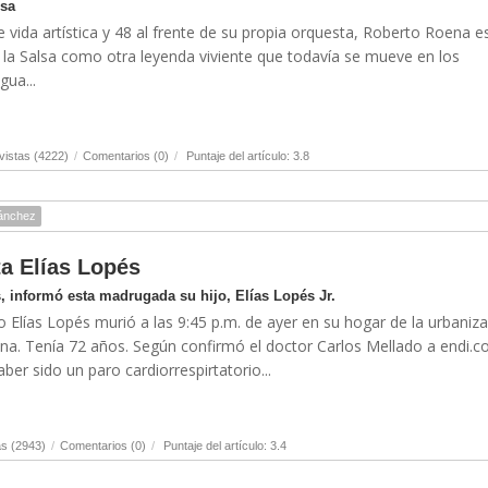
lsa
 vida artística y 48 al frente de su propia orquesta, Roberto Roena e
la Salsa como otra leyenda viviente que todavía se mueve en los
ua...
istas (4222)
/
Comentarios (0)
/
Puntaje del artículo: 3.8
ánchez
ta Elías Lopés
, informó esta madrugada su hijo, Elías Lopés Jr.
o Elías Lopés murió a las 9:45 p.m. de ayer en su hogar de la urbaniz
lina. Tenía 72 años. Según confirmó el doctor Carlos Mellado a endi.c
er sido un paro cardiorrespirtatorio...
s (2943)
/
Comentarios (0)
/
Puntaje del artículo: 3.4