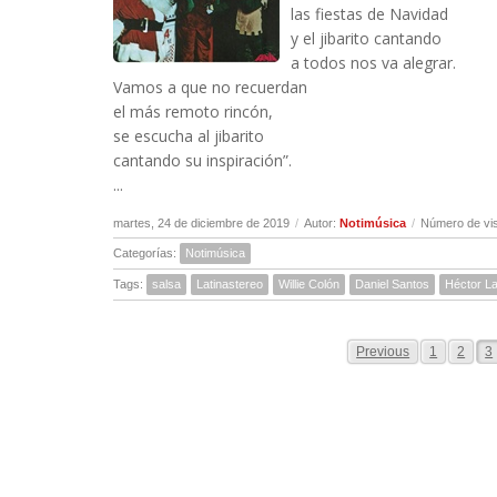
las fiestas de Navidad
y el jibarito cantando
a todos nos va alegrar.
Vamos a que no recuerdan
el más remoto rincón,
se escucha al jibarito
cantando su inspiración”.
...
martes, 24 de diciembre de 2019
/
Autor:
Notimúsica
/
Número de vis
Categorías:
Notimúsica
Tags:
salsa
Latinastereo
Willie Colón
Daniel Santos
Héctor L
Previous
1
2
3