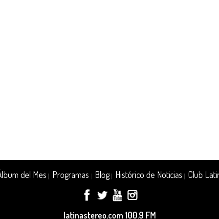
Álbum del Mes
Programas
Blog
Histórico de Noticias
Club Lati
|
|
|
|
latinastereo.com 100.9 FM