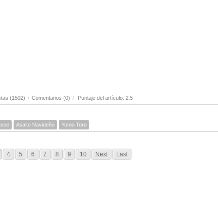
tas (1502)
/
Comentarios (0)
/
Puntaje del artículo: 2.5
avoe
Asalto Navideño
Yomo Toro
4
5
6
7
8
9
10
Next
Last