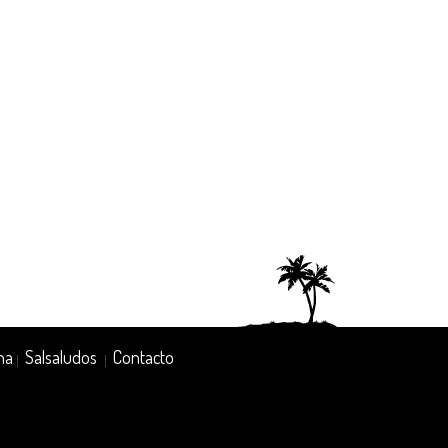
na
Salsaludos
Contacto
|
|