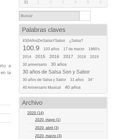
31
1
2
3
4
5
6
Palabras claves
#30AñosDeSalsaYSabor
¿Salsa?
100.9
103 años
17 de marzo
1960's
2015
2016
2017
2014
2018
2019
30 años
30 aniversario
rto a
30 años de Salsa Son y Sabor
 en la
30 años de Salsa y Sabor
31 años
34°
40 años
40 Aniversario Musical
Archivo
2020
(14)
2020, mayo
(1)
2020, abril
(3)
2020, marzo
(3)