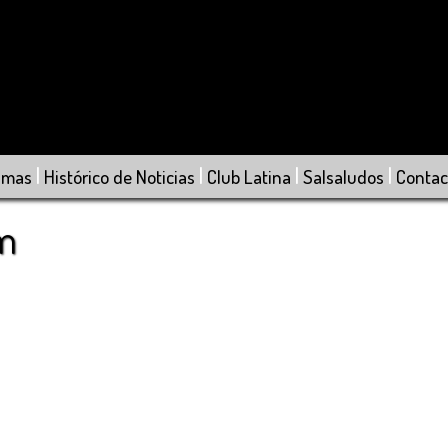
|
|
|
|
amas
Histórico de Noticias
Club Latina
Salsaludos
Contac
om