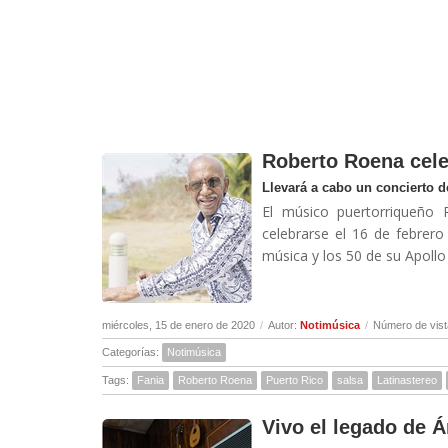
Roberto Roena cele
Llevará a cabo un concierto de
El músico puertorriqueño
celebrarse el 16 de febrer
música y los 50 de su Apollo
miércoles, 15 de enero de 2020
/
Autor:
Notimúsica
/
Número de vist
Categorías:
Notimúsica
Tags:
Fania
Roberto Roena
Puerto Rico
salsa
Latinastereo
Vivo el legado de 