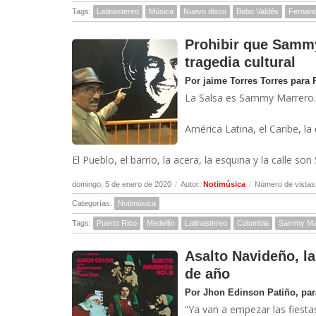
Tags:
Latinastereo
Música
Nuevo disco
Bebo Valdés
Fernand
Prohibir que Sammy
tragedia cultural
Por jaime Torres Torres para
La Salsa es Sammy Marrero.
América Latina, el Caribe, 
El Pueblo, el barrio, la acera, la esquina y la calle so
domingo, 5 de enero de 2020
/
Autor:
Notimúsica
/
Número de vistas
Categorías:
Notimúsica
Tags:
Puerto Rico
Medellín
Latinastereo
Colombia
Sammy Ma
Asalto Navideño, la
de año
Por Jhon Edinson Patiño, par
“Ya van a empezar las fiesta