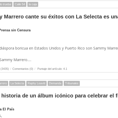
o trueba
Calle 54
la caja
 Marrero cante su éxitos con La Selecta es un
 Prensa sin Censura
la diáspora boricua en Estados Unidos y Puerto Rico son Sammy Marre
n Sammy Marrero.....
 (3435)
/
Comentarios (0)
/
Puntaje del artículo: 4.1
rrero
La Selecta
Raphy Leavitt
Demanda
Tribunales
 historia de un álbum icónico para celebrar el f
a El País
s,