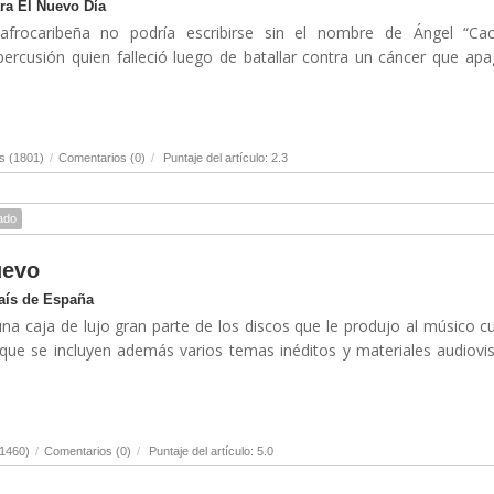
ra El Nuevo Día
afrocaribeña no podría escribirse sin el nombre de Ángel “Cac
ercusión quien falleció luego de batallar contra un cáncer que ap
s (1801)
/
Comentarios (0)
/
Puntaje del artículo: 2.3
ado
uevo
País de España
a caja de lujo gran parte de los discos que le produjo al músico 
a que se incluyen además varios temas inéditos y materiales audiovi
(1460)
/
Comentarios (0)
/
Puntaje del artículo: 5.0