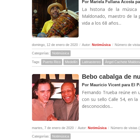
Por Mariela Fullana Acosta pa
La historia de la música 
Maldonado, maestro de la p
vida a los 68 años...
domingo, 12 de enero de 2020
/
Autor:
Notimúsica
/
Número de vista
Categorías:
Notimúsica
Tags:
Puerto Rico
Medellín
Latinastereo
Ángel Cachete Maldon
Bebo cabalga de n
Por Mauricio Vicent para El 
Fernando Trueba reúne en un
con su sello Calle 54, en l
desconocidos...
martes, 7 de enero de 2020
/
Autor:
Notimúsica
/
Número de vistas 
Categorías:
Notimúsica