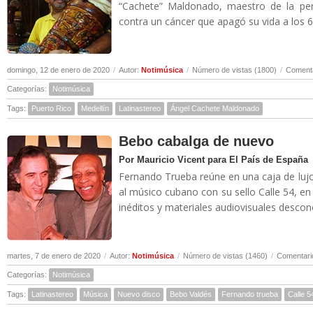
“Cachete” Maldonado, maestro de la perc
contra un cáncer que apagó su vida a los 6
domingo, 12 de enero de 2020
/
Autor:
Notimúsica
/
Número de vistas (1800)
/
Comenta
Categorías:
Notimúsica
Tags:
Puerto Rico
Medellín
Latinastereo
Ángel Cachete Maldonado
Bebo cabalga de nuevo
Por Mauricio Vicent para El País de España
Fernando Trueba reúne en una caja de lujo
al músico cubano con su sello Calle 54, e
inéditos y materiales audiovisuales descono
martes, 7 de enero de 2020
/
Autor:
Notimúsica
/
Número de vistas (1460)
/
Comentari
Categorías:
Notimúsica
Tags:
Latinastereo
Música
Nuevo disco
Bebo Valdés
Fernando trueba
Calle 5