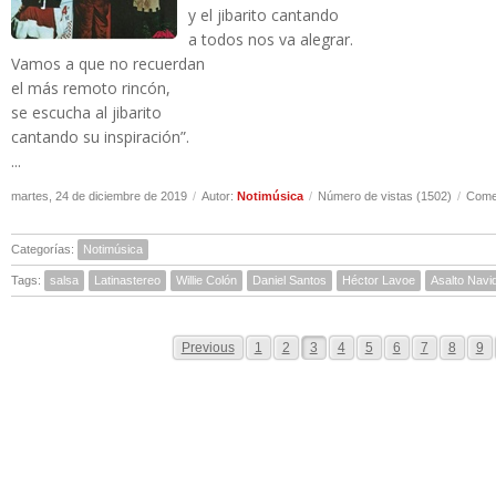
y el jibarito cantando
a todos nos va alegrar.
Vamos a que no recuerdan
el más remoto rincón,
se escucha al jibarito
cantando su inspiración”.
...
martes, 24 de diciembre de 2019
/
Autor:
Notimúsica
/
Número de vistas (1502)
/
Comen
Categorías:
Notimúsica
Tags:
salsa
Latinastereo
Willie Colón
Daniel Santos
Héctor Lavoe
Asalto Navi
Previous
1
2
3
4
5
6
7
8
9