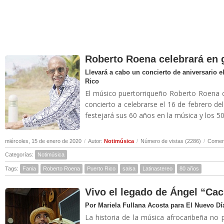
Roberto Roena celebrará en 
Llevará a cabo un concierto de aniversario el
Rico
El músico puertorriqueño Roberto Roena 
concierto a celebrarse el 16 de febrero d
festejará sus 60 años en la música y los 50
miércoles, 15 de enero de 2020
/
Autor:
Notimúsica
/
Número de vistas (2286)
/
Coment
Categorías:
Notimúsica
Tags:
Fania
Roberto Roena
Puerto Rico
salsa
Latinastereo
80 años
Vivo el legado de Ángel “Ca
Por Mariela Fullana Acosta para El Nuevo Dí
La historia de la música afrocaribeña no 