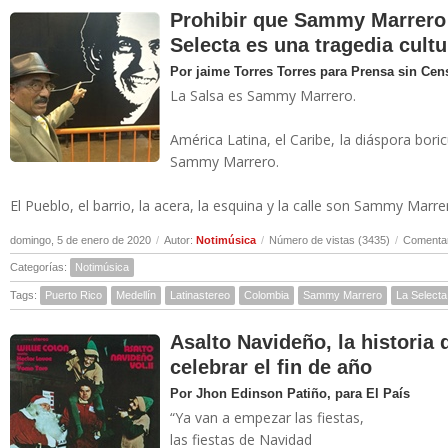
Prohibir que Sammy Marrero 
Selecta es una tragedia cultu
Por jaime Torres Torres para Prensa sin Cen
La Salsa es Sammy Marrero.
América Latina, el Caribe, la diáspora bor
Sammy Marrero.
El Pueblo, el barrio, la acera, la esquina y la calle son Sammy Marrero
domingo, 5 de enero de 2020
/
Autor:
Notimúsica
/
Número de vistas (3435)
/
Comentar
Categorías:
Notimúsica
Tags:
Puerto Rico
Medellín
Latinastereo
Colombia
Sammy Marrero
La Selecta
Asalto Navideño, la historia
celebrar el fin de año
Por Jhon Edinson Patiño, para El País
“Ya van a empezar las fiestas,
las fiestas de Navidad