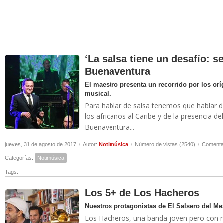
‘La salsa tiene un desafío: s
Buenaventura
El maestro presenta un recorrido por los orí
musical.
Para hablar de salsa tenemos que hablar de 
los africanos al Caribe y de la presencia de
Buenaventura...
jueves, 31 de agosto de 2017
/
Autor:
Notimúsica
/
Número de vistas (2540)
/
Comentar
Categorías:
Notimúsica
Tags:
Los 5+ de Los Hacheros
Nuestros protagonistas de El Salsero del Me
Los Hacheros, una banda joven pero con m