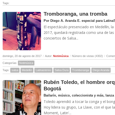
Tags:
Tromboranga, una tromba
Por Diego A. Aranda E. especial para Latin
El espectáculo presenciado en Medellín, l
2017, quedará registrada como una de las
conciertos de Salsa...
domingo, 20 de agosto de 2017
/
Autor:
Notimúsica
/
Número de vistas (4302)
/
Coment
Categorías:
Notimúsica
Tags:
salsa
Medellín
Latinastereo
Salsa Dura
Tromboranga
Diego Aranda
Rubén Toledo, el hombre orqu
Bogotá
Bailarín, músico, coleccionista y más, lanza
Toledo aprendió a tocar la conga y el bon
Hoy lidera su grupo, La Llave, con el que 
Moment, Latin'...