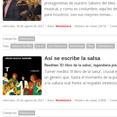
protagonistas de nuestro Salsero del Mes. 
musiical, y como es costumbre, aquí les 
para nosotros, son sus mejores temas...
miércoles, 30 de agosto de 2017
/
Autor:
Notimúsica
/
Número de vistas (2673)
/
Comen
Categorías:
Notimúsica
Tags:
Salsero del Mes
Los 5+
Los Hacheros
Bambulaye
Pilón
Latinastereo.
Así se escribe la salsa
Reeditan 'El libro de la salsa', legendaria p
Turner reedita 'El libro de la salsa', cruci
un género que, hasta el momento de la pu
a la cultura oral frente al respaldo intelectua
miércoles, 23 de agosto de 2017
/
Autor:
Notimúsica
/
Número de vistas (2358)
/
Comen
Categorías:
Notimúsica