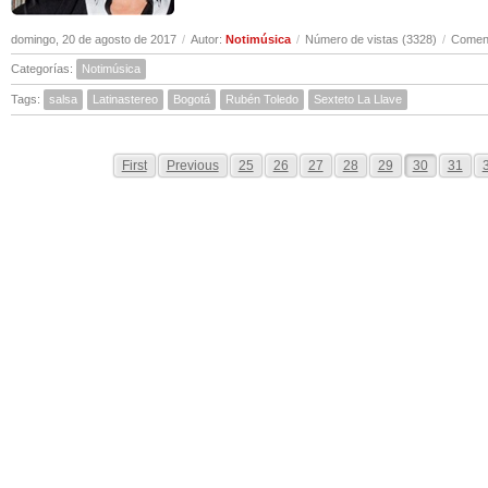
domingo, 20 de agosto de 2017
/
Autor:
Notimúsica
/
Número de vistas (3328)
/
Coment
Categorías:
Notimúsica
Tags:
salsa
Latinastereo
Bogotá
Rubén Toledo
Sexteto La Llave
First
Previous
25
26
27
28
29
30
31