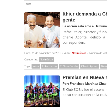
Tags:
Ithier demanda a Ch
gente
La acción está ante el Tribuna
Rafael Ithier, director y f
Charlie Aponte, debido a
corresponden...
lunes, 11 de noviembre de 2019
/
Autor:
Notimúsica
/
Número de vist
Categorías:
Notimúsica
Tags:
salsa
Latinastereo
El Gran Combo
Charlie Aponte
Rafaé
Premian en Nueva Y
Por: Francisco Martínez Chao
El Club SOB's fue el escenar
de su constitución en la ciud