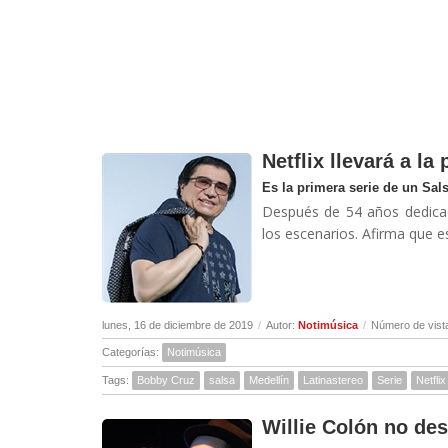
Netflix llevará a la
Es la primera serie de un Sal
Después de 54 años dedicado
los escenarios. Afirma que es
lunes, 16 de diciembre de 2019
/
Autor:
Notimúsica
/
Número de vist
Categorías:
Notimúsica
Tags:
Bobby Cruz
salsa
Medellín
Latinastereo
Serie
Netflix
Willie Colón no de