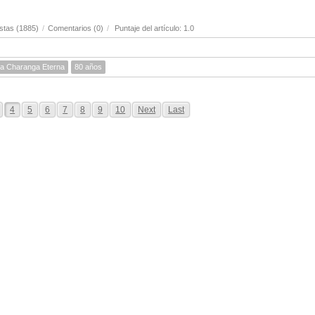
stas (1885)
/
Comentarios (0)
/
Puntaje del artículo: 1.0
a Charanga Eterna
80 años
4
5
6
7
8
9
10
Next
Last