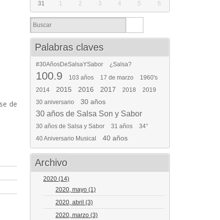
31
1
2
3
4
5
6
Palabras claves
#30AñosDeSalsaYSabor
¿Salsa?
100.9
103 años
17 de marzo
1960's
2015
2016
2017
2014
2018
2019
30 años
30 aniversario
rse de
30 años de Salsa Son y Sabor
30 años de Salsa y Sabor
31 años
34°
40 años
40 Aniversario Musical
Archivo
2020
(14)
2020, mayo
(1)
2020, abril
(3)
2020, marzo
(3)