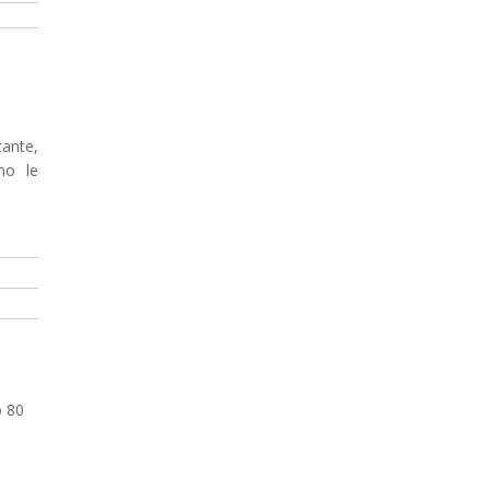
tante,
no le
o 80