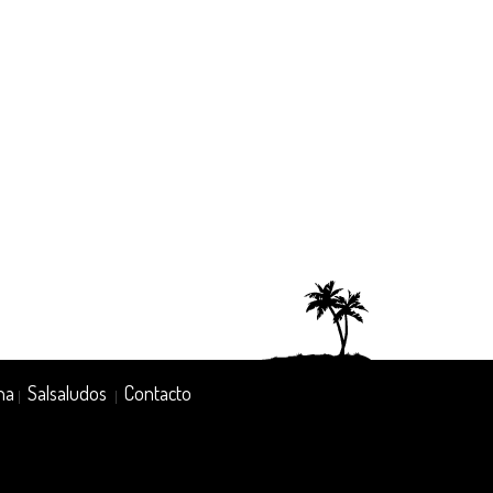
na
Salsaludos
Contacto
|
|