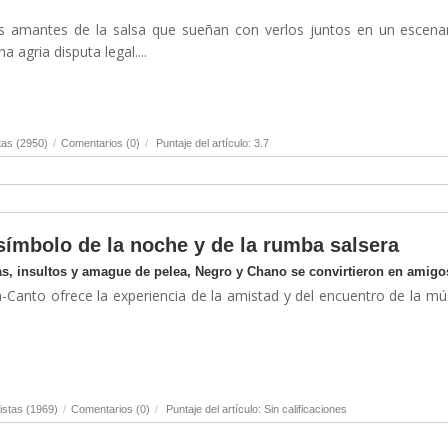
los amantes de la salsa que sueñan con verlos juntos en un escenar
 agria disputa legal....
tas (2950)
/
Comentarios (0)
/
Puntaje del artículo: 3.7
símbolo de la noche y de la rumba salsera
s, insultos y amague de pelea, Negro y Chano se convirtieron en amigo
a-Canto ofrece la experiencia de la amistad y del encuentro de la mú
istas (1969)
/
Comentarios (0)
/
Puntaje del artículo: Sin calificaciones