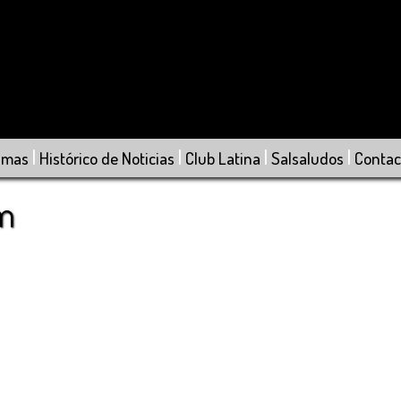
|
|
|
|
amas
Histórico de Noticias
Club Latina
Salsaludos
Contac
om