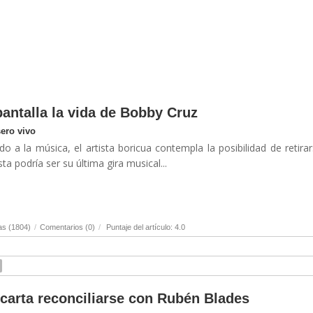
 pantalla la vida de Bobby Cruz
sero vivo
 a la música, el artista boricua contempla la posibilidad de retira
ta podría ser su última gira musical...
as (1804)
/
Comentarios (0)
/
Puntaje del artículo: 4.0
scarta reconciliarse con Rubén Blades