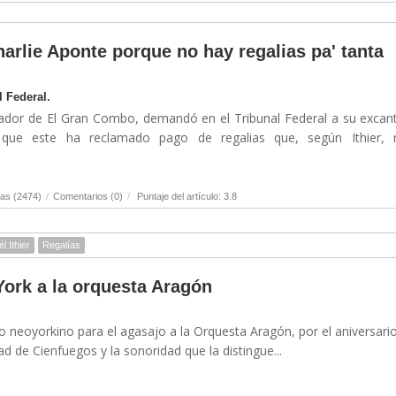
arlie Aponte porque no hay regalias pa' tanta
l Federal.
undador de El Gran Combo, demandó en el Tribunal Federal a su excan
 que este ha reclamado pago de regalias que, según Ithier, 
as (2474)
/
Comentarios (0)
/
Puntaje del artículo: 3.8
l Ithier
Regalías
ork a la orquesta Aragón
io neoyorkino para el agasajo a la Orquesta Aragón, por el aniversari
ad de Cienfuegos y la sonoridad que la distingue...