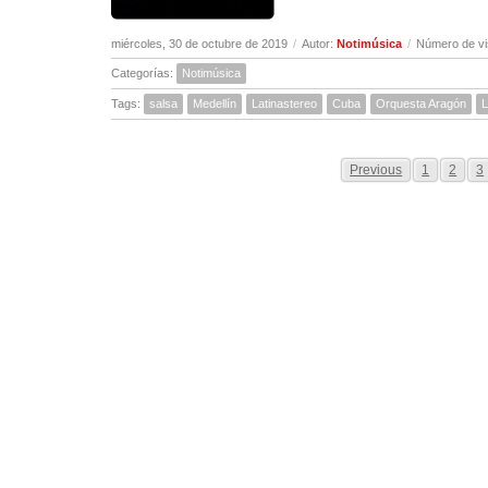
miércoles, 30 de octubre de 2019
/
Autor:
Notimúsica
/
Número de vi
Categorías:
Notimúsica
Tags:
salsa
Medellín
Latinastereo
Cuba
Orquesta Aragón
L
Previous
1
2
3