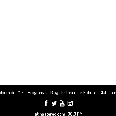
Álbum del Mes
Programas
Blog
Histórico de Noticias
Club Lati
|
|
|
|
latinastereo.com 100.9 FM