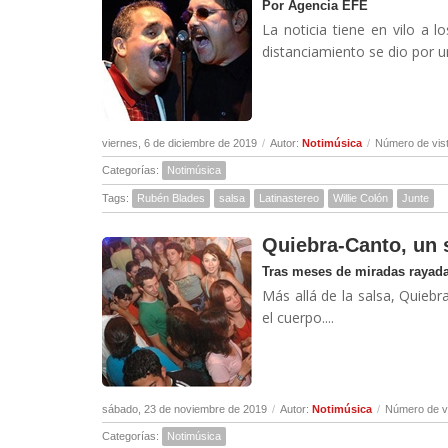
Por Agencia EFE
La noticia tiene en vilo a 
distanciamiento se dio por una
viernes, 6 de diciembre de 2019
/
Autor:
Notimúsica
/
Número de vis
Categorías:
Notimúsica
Tags:
Rubén Blades
salsa
Latinastereo
Willie Colón
Junte
Quiebra-Canto, un 
Tras meses de miradas rayada
Más allá de la salsa, Quiebr
el cuerpo....
sábado, 23 de noviembre de 2019
/
Autor:
Notimúsica
/
Número de v
Categorías:
Notimúsica