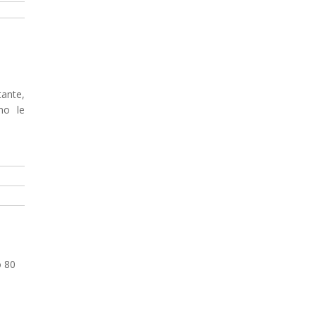
tante,
no le
o 80