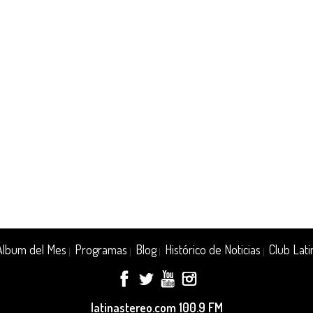
Álbum del Mes
Programas
Blog
Histórico de Noticias
Club Lati
|
|
|
|
latinastereo.com 100.9 FM