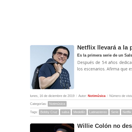
Netflix llevará a la
Es la primera serie de un Sal
Después de 54 años dedicado
los escenarios. Afirma que es
lunes, 16 de diciembre de 2019
/
Autor:
Notimúsica
/
Número de vist
Categorías:
Notimúsica
Tags:
Bobby Cruz
salsa
Medellín
Latinastereo
Serie
Netflix
Willie Colón no de