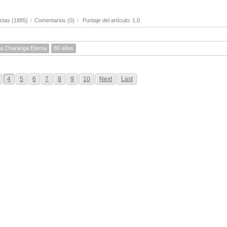
stas (1885)
/
Comentarios (0)
/
Puntaje del artículo: 1.0
a Charanga Eterna
80 años
4
5
6
7
8
9
10
Next
Last