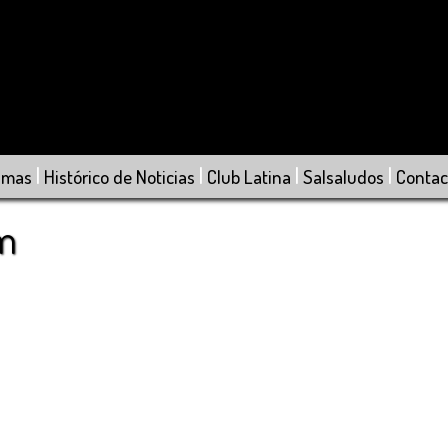
|
|
|
|
amas
Histórico de Noticias
Club Latina
Salsaludos
Contac
om