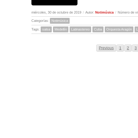
miércoles, 30 de octubre de 2019
/
Autor:
Notimúsica
/
Número de vi
Categorías:
Notimúsica
Tags:
salsa
Medellín
Latinastereo
Cuba
Orquesta Aragón
L
Previous
1
2
3