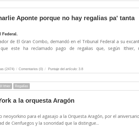
arlie Aponte porque no hay regalias pa' tanta
l Federal.
undador de El Gran Combo, demandó en el Tribunal Federal a su excan
 que este ha reclamado pago de regalias que, según Ithier, 
as (2474)
/
Comentarios (0)
/
Puntaje del artículo: 3.8
l Ithier
Regalías
ork a la orquesta Aragón
io neoyorkino para el agasajo a la Orquesta Aragón, por el aniversari
ad de Cienfuegos y la sonoridad que la distingue...