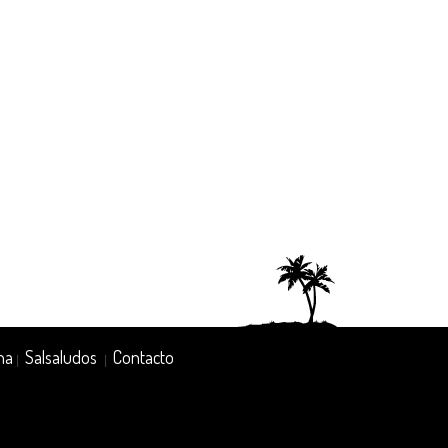
na
Salsaludos
Contacto
|
|