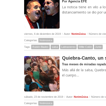
Por Agencia EFE
La noticia tiene en vilo a 
distanciamiento se dio por una
viernes, 6 de diciembre de 2019
/
Autor:
Notimúsica
/
Número de vis
Categorías:
Notimúsica
Tags:
Rubén Blades
salsa
Latinastereo
Willie Colón
Junte
Quiebra-Canto, un 
Tras meses de miradas rayada
Más allá de la salsa, Quiebr
el cuerpo....
sábado, 23 de noviembre de 2019
/
Autor:
Notimúsica
/
Número de v
Categorías:
Notimúsica