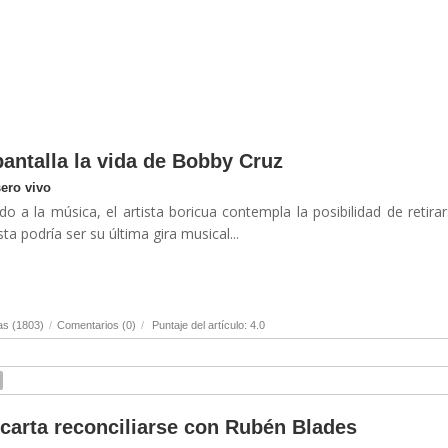
 pantalla la vida de Bobby Cruz
sero vivo
 a la música, el artista boricua contempla la posibilidad de retira
ta podría ser su última gira musical...
as (1803)
/
Comentarios (0)
/
Puntaje del artículo: 4.0
scarta reconciliarse con Rubén Blades