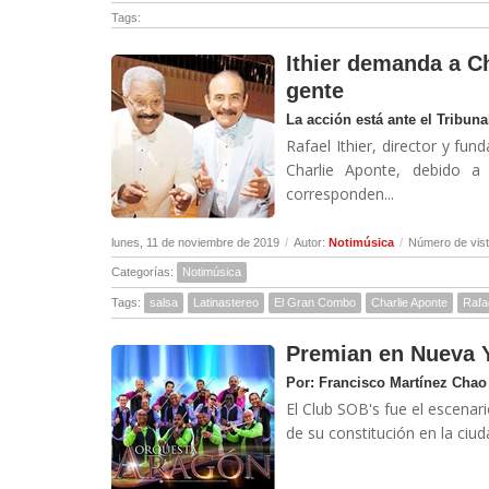
Tags:
Ithier demanda a Ch
gente
La acción está ante el Tribuna
Rafael Ithier, director y f
Charlie Aponte, debido a
corresponden...
lunes, 11 de noviembre de 2019
/
Autor:
Notimúsica
/
Número de vist
Categorías:
Notimúsica
Tags:
salsa
Latinastereo
El Gran Combo
Charlie Aponte
Rafaé
Premian en Nueva Y
Por: Francisco Martínez Chao
El Club SOB's fue el escenar
de su constitución en la ciud