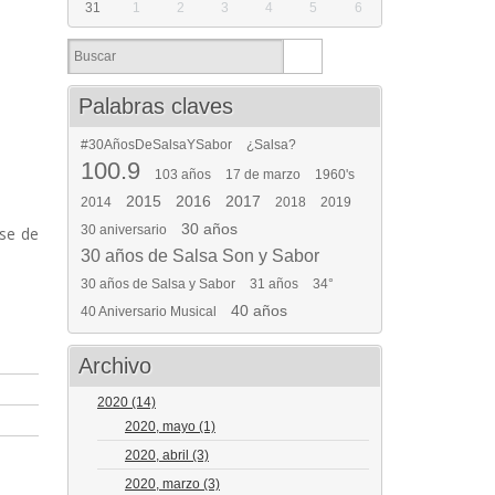
31
1
2
3
4
5
6
Palabras claves
#30AñosDeSalsaYSabor
¿Salsa?
100.9
103 años
17 de marzo
1960's
2015
2016
2017
2014
2018
2019
30 años
30 aniversario
rse de
30 años de Salsa Son y Sabor
30 años de Salsa y Sabor
31 años
34°
40 años
40 Aniversario Musical
Archivo
2020
(14)
2020, mayo
(1)
2020, abril
(3)
2020, marzo
(3)