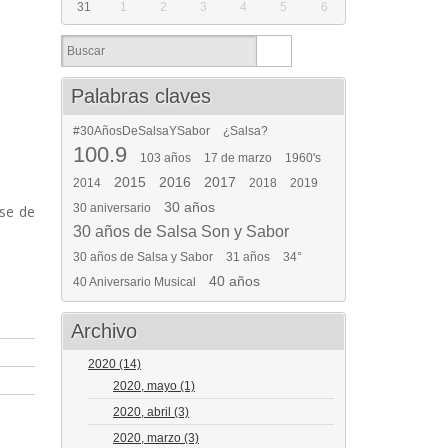
31
1
2
3
4
5
6
Palabras claves
#30AñosDeSalsaYSabor
¿Salsa?
100.9
103 años
17 de marzo
1960's
2015
2016
2017
2014
2018
2019
30 años
30 aniversario
rse de
30 años de Salsa Son y Sabor
30 años de Salsa y Sabor
31 años
34°
40 años
40 Aniversario Musical
Archivo
2020
(14)
2020, mayo
(1)
2020, abril
(3)
2020, marzo
(3)