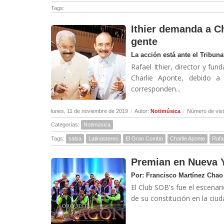
Tags:
Ithier demanda a Ch
gente
La acción está ante el Tribuna
Rafael Ithier, director y f
Charlie Aponte, debido a
corresponden...
lunes, 11 de noviembre de 2019
/
Autor:
Notimúsica
/
Número de vist
Categorías:
Notimúsica
Tags:
salsa
Latinastereo
El Gran Combo
Charlie Aponte
Rafaé
Premian en Nueva Y
Por: Francisco Martínez Chao
El Club SOB's fue el escenar
de su constitución en la ciud