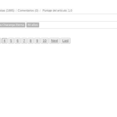
stas (1885)
/
Comentarios (0)
/
Puntaje del artículo: 1.0
a Charanga Eterna
80 años
4
5
6
7
8
9
10
Next
Last