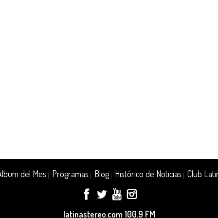
Álbum del Mes
Programas
Blog
Histórico de Noticias
Club Lati
|
|
|
|
latinastereo.com 100.9 FM