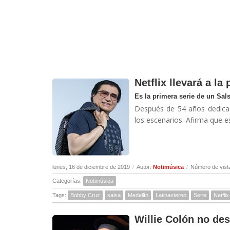
Netflix llevará a la
Es la primera serie de un Sal
Después de 54 años dedicado
los escenarios. Afirma que es
lunes, 16 de diciembre de 2019
/
Autor:
Notimúsica
/
Número de vist
Categorías:
Notimúsica
Tags:
Bobby Cruz
salsa
Medellín
Latinastereo
Serie
Netflix
Willie Colón no de