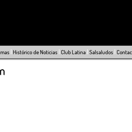
|
|
|
|
amas
Histórico de Noticias
Club Latina
Salsaludos
Contac
om