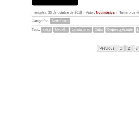
miércoles, 30 de octubre de 2019
/
Autor:
Notimúsica
/
Número de vi
Categorías:
Notimúsica
Tags:
salsa
Medellín
Latinastereo
Cuba
Orquesta Aragón
L
Previous
1
2
3