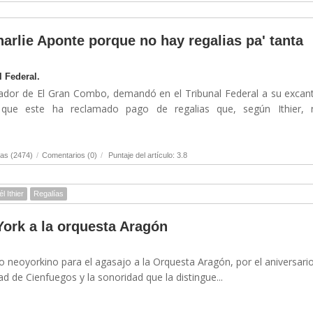
arlie Aponte porque no hay regalias pa' tanta
l Federal.
undador de El Gran Combo, demandó en el Tribunal Federal a su excan
 que este ha reclamado pago de regalias que, según Ithier, 
as (2474)
/
Comentarios (0)
/
Puntaje del artículo: 3.8
l Ithier
Regalías
ork a la orquesta Aragón
io neoyorkino para el agasajo a la Orquesta Aragón, por el aniversari
ad de Cienfuegos y la sonoridad que la distingue...