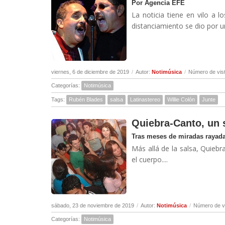
Por Agencia EFE
La noticia tiene en vilo a 
distanciamiento se dio por una
viernes, 6 de diciembre de 2019
/
Autor:
Notimúsica
/
Número de vis
Categorías:
Notimúsica
Tags:
Rubén Blades
salsa
Latinastereo
Willie Colón
Junte
Quiebra-Canto, un 
Tras meses de miradas rayada
Más allá de la salsa, Quiebr
el cuerpo....
sábado, 23 de noviembre de 2019
/
Autor:
Notimúsica
/
Número de v
Categorías:
Notimúsica