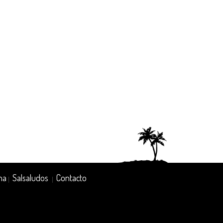
na
Salsaludos
Contacto
|
|