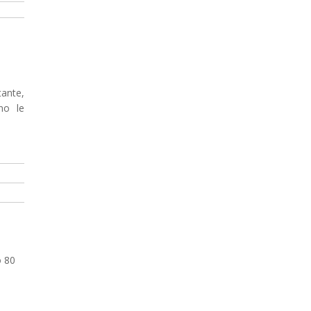
tante,
no le
o 80