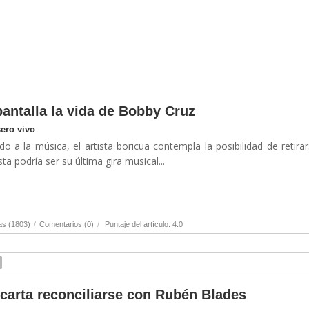
 pantalla la vida de Bobby Cruz
sero vivo
 a la música, el artista boricua contempla la posibilidad de retira
ta podría ser su última gira musical...
as (1803)
/
Comentarios (0)
/
Puntaje del artículo: 4.0
scarta reconciliarse con Rubén Blades