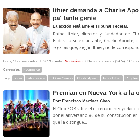
Ithier demanda a Charlie Apo
pa' tanta gente
La acción está ante el Tribunal Federal.
Rafael Ithier, director y fundador de 
Federal a su excantante, Charlie Aponte,
regalias que, según Ithier, no le correspond
lunes, 11 de noviembre de 2019
/
Autor:
Notimúsica
/
Número de vistas (2474)
/
Coment
Categorías:
Notimúsica
Tags:
salsa
Latinastereo
El Gran Combo
Charlie Aponte
Rafaél Ithier
Regalías
Premian en Nueva York a la 
Por: Francisco Martínez Chao
El Club SOB's fue el escenario neoyorkino 
por el aniversario 80 de su constitución en
que la distingue...