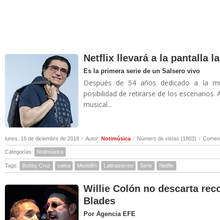
Netflix llevará a la pantalla 
Es la primera serie de un Salsero vivo
Después de 54 años dedicado a la músi
posibilidad de retirarse de los escenarios.
musical...
lunes, 16 de diciembre de 2019
/
Autor:
Notimúsica
/
Número de vistas (1803)
/
Coment
Categorías:
Notimúsica
Tags:
Bobby Cruz
salsa
Medellín
Latinastereo
Serie
Netflix
Willie Colón no descarta rec
Blades
Por Agencia EFE