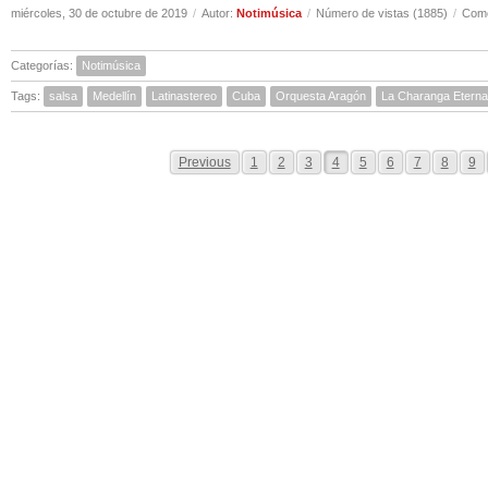
miércoles, 30 de octubre de 2019
/
Autor:
Notimúsica
/
Número de vistas (1885)
/
Come
Categorías:
Notimúsica
Tags:
salsa
Medellín
Latinastereo
Cuba
Orquesta Aragón
La Charanga Eterna
Previous
1
2
3
4
5
6
7
8
9