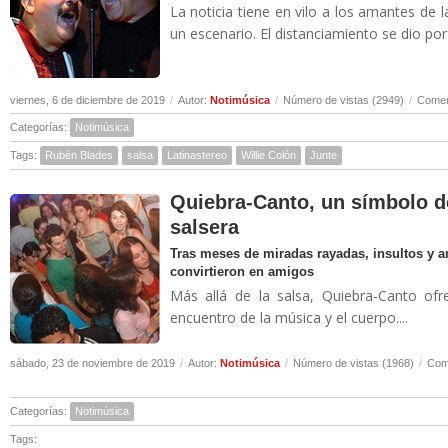
La noticia tiene en vilo a los amantes de 
un escenario. El distanciamiento se dio por u
viernes, 6 de diciembre de 2019
/
Autor:
Notimúsica
/
Número de vistas (2949)
/
Comen
Categorías:
Notimúsica
Tags:
Rubén Blades
salsa
Latinastereo
Willie Colón
Junte
Quiebra-Canto, un símbolo d
salsera
Tras meses de miradas rayadas, insultos y 
convirtieron en amigos
Más allá de la salsa, Quiebra-Canto ofr
encuentro de la música y el cuerpo....
sábado, 23 de noviembre de 2019
/
Autor:
Notimúsica
/
Número de vistas (1968)
/
Come
Categorías:
Notimúsica
Tags: