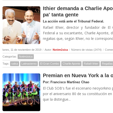
Ithier demanda a Charlie Apo
pa' tanta gente
La acción está ante el Tribunal Federal.
Rafael Ithier, director y fundador de 
Federal a su excantante, Charlie Aponte,
regalias que, según Ithier, no le correspond
lunes, 11 de noviembre de 2019
/
Autor:
Notimúsica
/
Número de vistas (2474)
/
Coment
Categorías:
Notimúsica
Tags:
salsa
Latinastereo
El Gran Combo
Charlie Aponte
Rafaél Ithier
Regalías
Premian en Nueva York a la 
Por: Francisco Martínez Chao
El Club SOB's fue el escenario neoyorkino 
por el aniversario 80 de su constitución en
que la distingue...