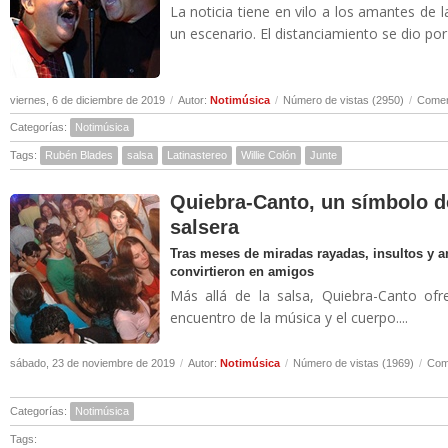
La noticia tiene en vilo a los amantes de 
un escenario. El distanciamiento se dio por u
viernes, 6 de diciembre de 2019
/
Autor:
Notimúsica
/
Número de vistas (2950)
/
Comen
Categorías:
Notimúsica
Tags:
Rubén Blades
salsa
Latinastereo
Willie Colón
Junte
Quiebra-Canto, un símbolo d
salsera
Tras meses de miradas rayadas, insultos y 
convirtieron en amigos
Más allá de la salsa, Quiebra-Canto ofr
encuentro de la música y el cuerpo....
sábado, 23 de noviembre de 2019
/
Autor:
Notimúsica
/
Número de vistas (1969)
/
Come
Categorías:
Notimúsica
Tags: