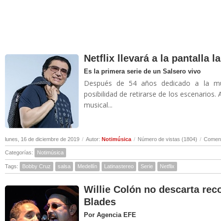
Netflix llevará a la pantalla 
Es la primera serie de un Salsero vivo
Después de 54 años dedicado a la músi
posibilidad de retirarse de los escenarios.
musical...
lunes, 16 de diciembre de 2019
/
Autor:
Notimúsica
/
Número de vistas (1804)
/
Coment
Categorías:
Notimúsica
Tags:
Bobby Cruz
salsa
Medellín
Latinastereo
Serie
Netflix
Willie Colón no descarta rec
Blades
Por Agencia EFE