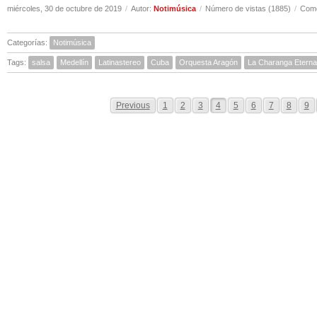
miércoles, 30 de octubre de 2019
/
Autor:
Notimúsica
/
Número de vistas (1885)
/
Come
Categorías:
Notimúsica
Tags:
salsa
Medellín
Latinastereo
Cuba
Orquesta Aragón
La Charanga Eterna
Previous
1
2
3
4
5
6
7
8
9