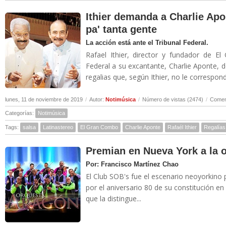
Ithier demanda a Charlie Apo
pa' tanta gente
La acción está ante el Tribunal Federal.
Rafael Ithier, director y fundador de 
Federal a su excantante, Charlie Aponte,
regalias que, según Ithier, no le correspond
lunes, 11 de noviembre de 2019
/
Autor:
Notimúsica
/
Número de vistas (2474)
/
Coment
Categorías:
Notimúsica
Tags:
salsa
Latinastereo
El Gran Combo
Charlie Aponte
Rafaél Ithier
Regalías
Premian en Nueva York a la 
Por: Francisco Martínez Chao
El Club SOB's fue el escenario neoyorkino 
por el aniversario 80 de su constitución en
que la distingue...