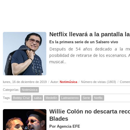
Netflix llevará a la pantalla 
Es la primera serie de un Salsero vivo
Después de 54 años dedicado a la músi
posibilidad de retirarse de los escenarios.
musical...
lunes, 16 de diciembre de 2019
/
Autor:
Notimúsica
/
Número de vistas (1803)
/
Coment
Categorías:
Notimúsica
Tags:
Bobby Cruz
salsa
Medellín
Latinastereo
Serie
Netflix
Willie Colón no descarta rec
Blades
Por Agencia EFE