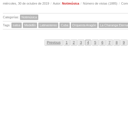
miércoles, 30 de octubre de 2019
/
Autor:
Notimúsica
/
Número de vistas (1885)
/
Come
Categorías:
Notimúsica
Tags:
salsa
Medellín
Latinastereo
Cuba
Orquesta Aragón
La Charanga Eterna
Previous
1
2
3
4
5
6
7
8
9