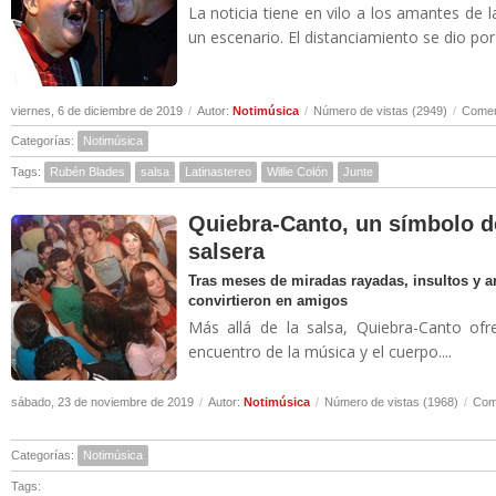
La noticia tiene en vilo a los amantes de 
un escenario. El distanciamiento se dio por u
viernes, 6 de diciembre de 2019
/
Autor:
Notimúsica
/
Número de vistas (2949)
/
Comen
Categorías:
Notimúsica
Tags:
Rubén Blades
salsa
Latinastereo
Willie Colón
Junte
Quiebra-Canto, un símbolo d
salsera
Tras meses de miradas rayadas, insultos y 
convirtieron en amigos
Más allá de la salsa, Quiebra-Canto ofr
encuentro de la música y el cuerpo....
sábado, 23 de noviembre de 2019
/
Autor:
Notimúsica
/
Número de vistas (1968)
/
Come
Categorías:
Notimúsica
Tags: