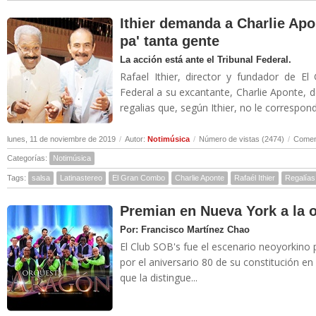
Ithier demanda a Charlie Apo
pa' tanta gente
La acción está ante el Tribunal Federal.
Rafael Ithier, director y fundador de 
Federal a su excantante, Charlie Aponte,
regalias que, según Ithier, no le correspond
lunes, 11 de noviembre de 2019
/
Autor:
Notimúsica
/
Número de vistas (2474)
/
Coment
Categorías:
Notimúsica
Tags:
salsa
Latinastereo
El Gran Combo
Charlie Aponte
Rafaél Ithier
Regalías
Premian en Nueva York a la 
Por: Francisco Martínez Chao
El Club SOB's fue el escenario neoyorkino 
por el aniversario 80 de su constitución en
que la distingue...