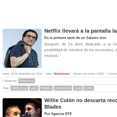
Netflix llevará a la pantalla 
Es la primera serie de un Salsero vivo
Después de 54 años dedicado a la músi
posibilidad de retirarse de los escenarios.
musical...
lunes, 16 de diciembre de 2019
/
Autor:
Notimúsica
/
Número de vistas (1803)
/
Coment
Categorías:
Notimúsica
Tags:
Bobby Cruz
salsa
Medellín
Latinastereo
Serie
Netflix
Willie Colón no descarta rec
Blades
Por Agencia EFE