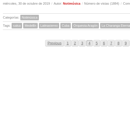
miércoles, 30 de octubre de 2019
/
Autor:
Notimúsica
/
Número de vistas (1884)
/
Come
Categorías:
Notimúsica
Tags:
salsa
Medellín
Latinastereo
Cuba
Orquesta Aragón
La Charanga Eterna
Previous
1
2
3
4
5
6
7
8
9