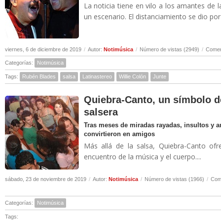
La noticia tiene en vilo a los amantes de 
un escenario. El distanciamiento se dio por u
viernes, 6 de diciembre de 2019
/
Autor:
Notimúsica
/
Número de vistas (2949)
/
Comen
Categorías:
Notimúsica
Tags:
Rubén Blades
salsa
Latinastereo
Willie Colón
Junte
Quiebra-Canto, un símbolo d
salsera
Tras meses de miradas rayadas, insultos y 
convirtieron en amigos
Más allá de la salsa, Quiebra-Canto ofr
encuentro de la música y el cuerpo....
sábado, 23 de noviembre de 2019
/
Autor:
Notimúsica
/
Número de vistas (1966)
/
Come
Categorías:
Notimúsica
Tags: