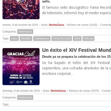
sello.
El famoso sello discográfico Fania Record
de televisión, informó hoy el medio especia
martes, 8 de octubre de 2019
/
Autor:
Notimúsica
/
Número de vistas (3143)
/
Comentar
Categorías:
Notimúsica
Tags:
salsa
Medellín
Latinastereo
Fania Records
Serie
Palícula
Un éxito el XIV Festival Mund
Desde ya se prepara la celebración de los 1
Se ha bajado el telón del XIV Festiva
septiembre, una cofradía alrededor de la sal
escritura corporal...
domingo, 6 de octubre de 2019
/
Autor:
Notimúsica
/
Número de vistas (2074)
/
Coment
Categorías:
Notimúsica
Tags: