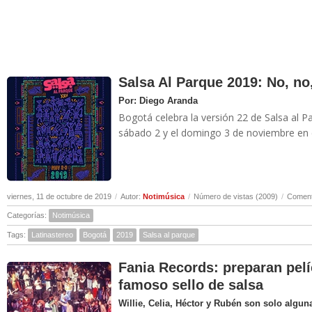
Salsa Al Parque 2019: No, no,
Por: Diego Aranda
Bogotá celebra la versión 22 de Salsa al Pa
sábado 2 y el domingo 3 de noviembre en e
viernes, 11 de octubre de 2019
/
Autor:
Notimúsica
/
Número de vistas (2009)
/
Coment
Categorías:
Notimúsica
Tags:
Latinastereo
Bogotá
2019
Salsa al parque
Fania Records: preparan pelíc
famoso sello de salsa
Willie, Celia, Héctor y Rubén son solo algun