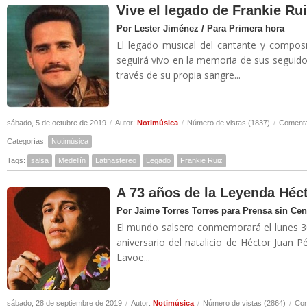
Vive el legado de Frankie Ru
Por Lester Jiménez / Para Primera hora
El legado musical del cantante y compos
seguirá vivo en la memoria de sus seguid
través de su propia sangre...
sábado, 5 de octubre de 2019
/
Autor:
Notimúsica
/
Número de vistas (1837)
/
Comenta
Categorías:
Notimúsica
Tags:
salsa
Medellín
Latinastereo
Legado
Frankie Ruiz
A 73 años de la Leyenda Héc
Por Jaime Torres Torres para Prensa sin Ce
El mundo salsero conmemorará el lunes 3
aniversario del natalicio de Héctor Juan Pé
Lavoe...
sábado, 28 de septiembre de 2019
/
Autor:
Notimúsica
/
Número de vistas (2864)
/
Com