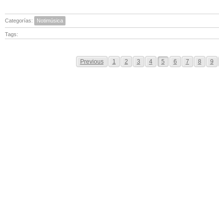
Categorías:
Notimúsica
Tags:
Previous
1
2
3
4
5
6
7
8
9